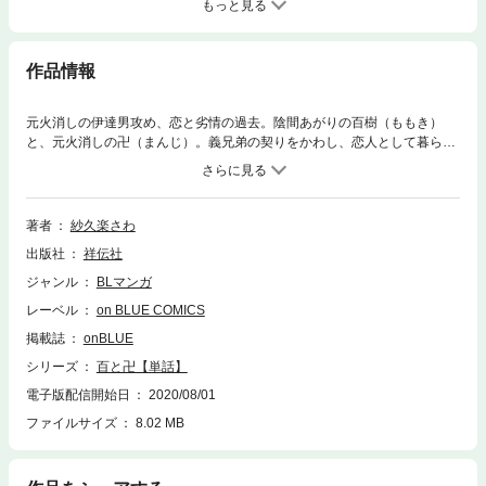
もっと見る
作品情報
元火消しの伊達男攻め、恋と劣情の過去。陰間あがりの百樹（ももき）
と、元火消しの卍（まんじ）。義兄弟の契りをかわし、恋人として暮らす
ふたりの季節は春へと移ろう——。百樹は卍の愛情をいっしんに受け愛お
しい日々を送るかたわら、ときおり見せる卍の辛そうな表情に胸がつまる
ような思いを感じていた。そんなある日、ふたりの前に卍の過去を知ると
いう男・千（せん）が現れる。火消し時代、卍の相棒だったという千は、
著者
紗久楽さわ
かつて卍と身体の関係があったことをほのめかし…。江戸時代BLの金字塔
出版社
祥伝社
作、圧巻の単話版第13巻！
ジャンル
BLマンガ
レーベル
on BLUE COMICS
掲載誌
onBLUE
シリーズ
百と卍【単話】
電子版配信開始日
2020/08/01
ファイルサイズ
8.02 MB