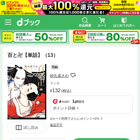
作品検索
カート
はじめての方へ
百と卍【単話】（13）
完結
紗久楽さわ
マンガ
132
(税込)
1
pt
獲得
ポイント詳細
dカード利用でさらにポイント+2%
返品不可
試し読み