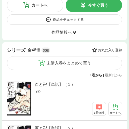
カートへ
今すぐ買う
作品をチェックする
作品情報へ
全48冊
シリーズ
お気に入り登録
完結
未購入巻をまとめて買う
1巻から
|
最新刊から
百と卍【単話】（１）
0
1冊無料
カートへ
百と卍【単話】（２）