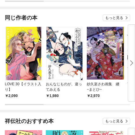
同じ作者の本
もっと見る
LOVE 30【イラスト入
おんなじものが、違っ
紗久楽さわ画集 纏
百と
り】
てみえる
−まとひ−
2,090
1,980
2,970
7
祥伝社のおすすめ本
もっと見る