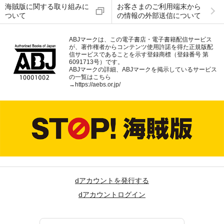
海賊版に関する取り組みに
お客さまのご利用端末から
ついて
の情報の外部送信について
ABJマークは、この電子書店・電子書籍配信サービス
が、著作権者からコンテンツ使用許諾を得た正規版配
信サービスであることを示す登録商標（登録番号 第
6091713号）です。
ABJマークの詳細、ABJマークを掲示しているサービス
の一覧はこちら
→
https://aebs.or.jp/
dアカウントを発行する
dアカウントログイン