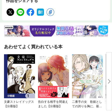
作品をシェアする
あわせてよく買われている本
文豪ストレイドッグス
告白する相手を間違え
二番手の女 歌姫とし
没落
【分冊版】
ました【分冊版】
ての誇りを胸に、最後
メイ
のご奉公をいたします
ック