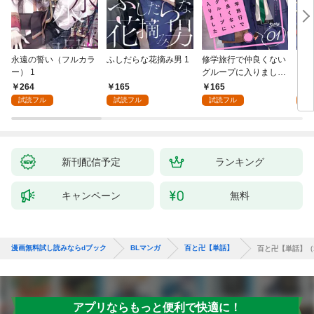
永遠の誓い（フルカラ
ふしだらな花摘み男 1
修学旅行で仲良くない
アル
ー） 1
グループに入りました
にな
【単話版】1巻
最強
264
165
165
0
が、
試読フル
試読フル
試読フル
ら執
す～
オラ
新刊配信予定
ランキング
キャンペーン
無料
漫画無料試し読みならdブック
BLマンガ
百と卍【単話】
百と卍【単話】（
アプリならもっと便利で快適に！