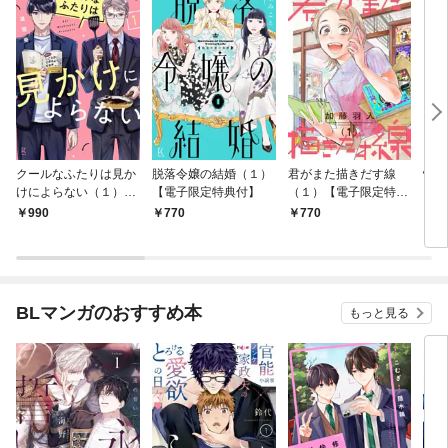
クールなふたりは見か
脱落令嬢の結婚（１）
君がまた描きだす線
情け
けによらない（１）
【電子限定特典付】
（１）【電子限定特典
お宿
【電子限定特典付】
付】
990
770
770
9
BLマンガのおすすめ本
もっと見る