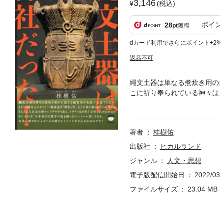
3,146
(税込)
ポイ
28
pt
獲得
dカード利用でさらにポイント+2
返品不可
縄文土器は単なる煮炊き用の
こに祈り奉られている神々は
「日本語とは漢字の皮を被っ
す! ・「ウパラ土器」(カバ
ギはシュメール(アヌンナキ)のエ
著者
桂樹佑
(大地女神:蛇女神キ) ・天之
ンリルEn-lil2(風神)の
出版社
ヒカルランド
女神キ)、コノハナサクヤヒメ(
ジャンル
人文・思想
でも「月・星・夜」の意味 
電子版配信開始日
2022/03
の中にあるにチョン「ゝ」の
ること ・これは国之常立神
ファイルサイズ
23.04 MB
り奉りてくれよ」とあるのは
から ・日本の伝統美の象徴で
のものを表している