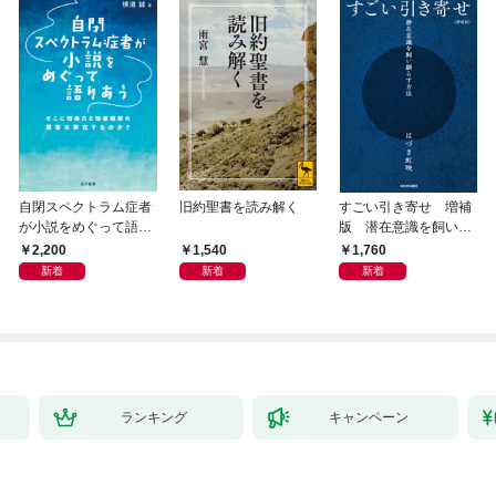
自閉スペクトラム症者
旧約聖書を読み解く
すごい引き寄せ 増補
が小説をめぐって語り
版 潜在意識を飼い馴
あう
らす方法
2,200
1,540
1,760
新着
新着
新着
ランキング
キャンペーン