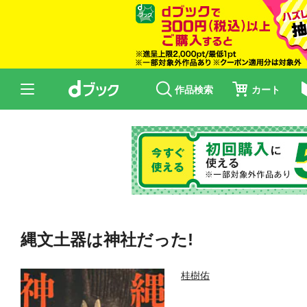
作品検索
カート
縄文土器は神社だった!
桂樹佑