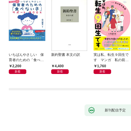
いちばんやさしい 保
新約聖書 本文の訳
実は私、転生９回生で
育者のための「食べな
す マンガ 私の前世
い子」サポートＢＯＯ
物語
2,200
4,400
1,760
Ｋ 偏食・少食のお悩
新着
新着
新着
み解決！
新刊配信予定