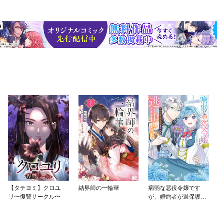
【タテヨミ】クロユ
結界師の一輪華
病弱な悪役令嬢です
リ〜復讐サークル〜
が、婚約者が過保護す
ぎて逃げ出したい(私た
ち犬猿の仲でしたよ