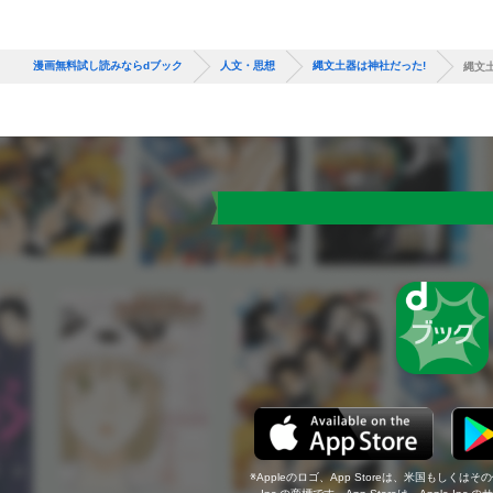
漫画無料試し読みならdブック
人文・思想
縄文土器は神社だった!
縄文
Appleのロゴ、App Storeは、米国もしくはそ