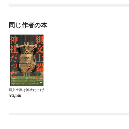
てくれません！？@C
OMIC
同じ作者の本
縄文土器は神社だった!
3,146