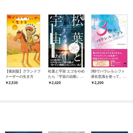
【復刻版】グランドフ
松葉と宇宙 エゴをやめ
3秒でパラレルシフト
ァーザーの生き方
たら「宇宙の自動」だ
潜在意識を使って、最
った!
短で世界線を選び直す
2,530
2,420
2,200