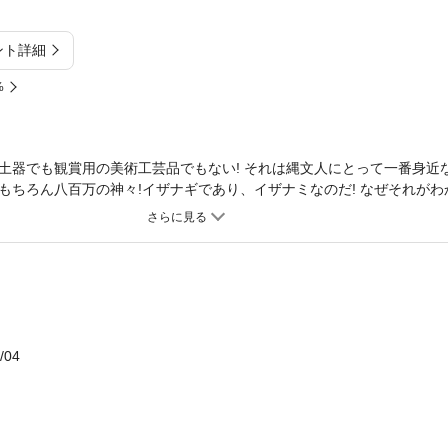
ント詳細
%
土器でも観賞用の美術工芸品でもない! それは縄文人にとって一番身近
もちろん八百万の神々!イザナギであり、イザナミなのだ! なぜそれがわ
たシュメール語」であり、日本の神々はシュメールの神々とイコールだ
ー写真)こそは火焔型土器を筆頭に縄文土器の文様を読み解く為の基準土器
ンキEn-ki(大地男神:牡牛神ハル) ・イザナミはシュメール(アヌンナキ)
御中主はシュメール(アヌンナキ)のアンAn(天神) ・鳥居とはシュメール(
化身である白鳥が止まるところ ・「アラハバキ土偶」にはイザナギ(牡牛神ハル
火山女神ニンフルサグ)の合体神が祀られている ・「月読(tuku-yomi
・「畏こみ畏こみ 祈り奉る」など神道に関するものはほぼシュメール語
/04
意味は、悪しき神のレッテルの「艮」に「ゝ」が戻り「良」神、即ち「
(火男神アンギビル一族)が「正神」となって復権することの証 ・「木之
、アンギビル(国之常立神)のパートナーが木之花佐久夜比売こと火山女
ある「富士fuji」は、実はシュメールのニンフルサグ女神(和名「木之花