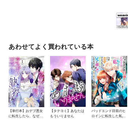
あわせてよく買われている本
【単行本】おデブ悪女
【タテヨミ】あなたは
バッドエンド目前のヒ
に転生したら、なぜか
もういりません
ロインに転生した私、
ラスボス王子様に執着
今世では恋愛するつも
されています
りがチートな兄が離し