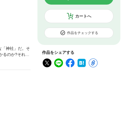
カートへ
作品をチェックする
な「神社」だ。そ
作品をシェアする
かるのか?それは
からわかるので
である ・イザナ
のニンキNin-ki
アヌンナキ)のエ
)、イザナミ(蛇
)」はシュメール語
 ・日月神示の〇
正神」の座に戻
花佐久夜比売も祈
神ニンフルサグだ
佐久夜比売」)そ