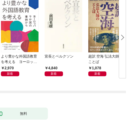
より豊かな外国語教育
宣長とベルクソン
超訳 空海 弘法大師の
を考える ヨーロッパ
ことば
9か国の事例から
2,970
4,840
1,078
新着
新着
新着
無料