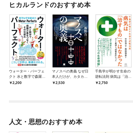
ヒカルランドのおすすめ本
ウォーター・パーフェ
マノスベの奥義 なぜ日
千島学が明かす生命の
クト 水と数字で森羅万
本人だけが、カタカム
逆転法則 病気は「治す
象をつなぐその仕組み
ナを無意識に生きてい
もの」ではなかった
2,200
2,530
2,750
るのか
人文・思想のおすすめ本