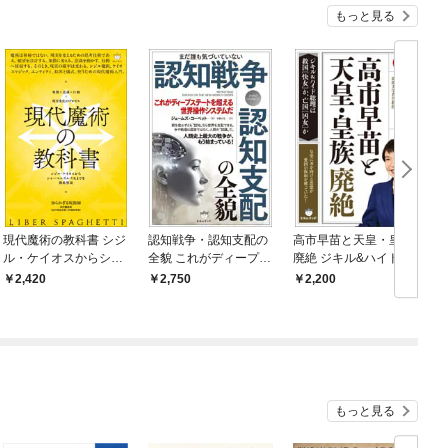
もっと見る
現代魔術の教科書 シジ
認知戦争・認知支配の
高市早苗と天皇・皇族
ル・ケイオスからシャ
全貌 これがディープス
廃絶 ジキル&ハイド総
ーマニズム・VRまで
テートを超える世界操
理は救国[快女]か、亡
2,420
2,750
2,200
を徹底解説
作システムだ
国[凶女]か
もっと見る