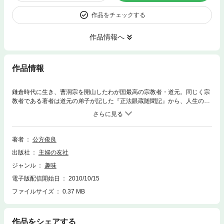
作品をチェックする
作品情報へ
作品情報
鎌倉時代に生き、曹洞宗を開山したわが国最高の宗教者・道元。同じく宗
教者である著者は道元の弟子が記した『正法眼蔵随聞記』から、人生の指
針となる言葉を選び出し、日常生活で生かせるようにわかりやすく説く。
「多くのことをしようとすれば心が乱れるだけだ」「そのうちとか、やが
てといっている間に死ぬだけだ」などひたすらに道を求めた道元。混迷が
深まる現代の時代の中で、道元の孤高で潔癖な生き方、求道に徹した仏教
著者
公方俊良
者として姿が私たちの生き方に確たる指針を与えてくれる。
出版社
主婦の友社
ジャンル
趣味
電子版配信開始日
2010/10/15
ファイルサイズ
0.37 MB
作品をシェアする