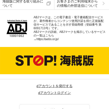
海賊版に関する取り組みに
お客さまのご利用端末から
ついて
の情報の外部送信について
ABJマークは、この電子書店・電子書籍配信サービス
が、著作権者からコンテンツ使用許諾を得た正規版配
信サービスであることを示す登録商標（登録番号 第
6091713号）です。
ABJマークの詳細、ABJマークを掲示しているサービス
の一覧はこちら
→
https://aebs.or.jp/
dアカウントを発行する
dアカウントログイン