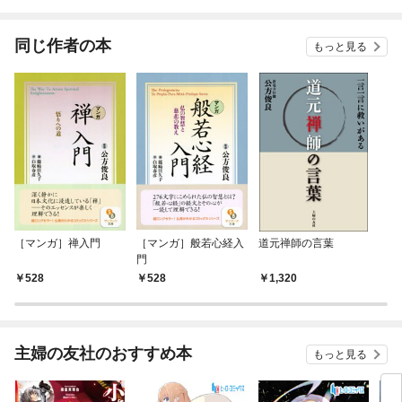
同じ作者の本
もっと見る
［マンガ］禅入門
［マンガ］般若心経入
道元禅師の言葉
門
528
528
1,320
主婦の友社のおすすめ本
もっと見る