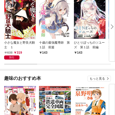
小さな魔女と野良犬騎
十歳の最強魔導師 第
ひとりぼっちのソユー
無
士 １
１話 前篇
ズ 第１話 前編
第１
638
319
143
143
1
割引
趣味のおすすめ本
もっと見る