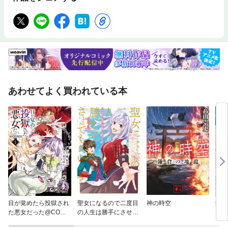
あわせてよく買われている本
目が覚めたら投獄され
聖女になるので二度目
神の時空
病棟
た悪女だった@COMI
の人生は勝手にさせて
C
もらいます