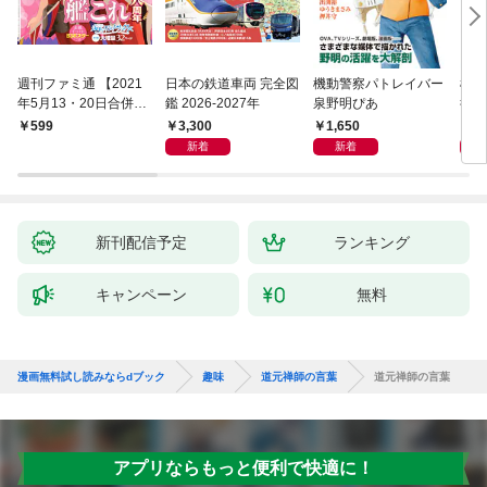
週刊ファミ通 【2021
日本の鉄道車両 完全図
機動警察パトレイバー
機動
年5月13・20日合併
鑑 2026-2027年
泉野明ぴあ
後藤
号】
3,300
1,650
1,
599
新着
新着
新刊配信予定
ランキング
キャンペーン
無料
漫画無料試し読みならdブック
趣味
道元禅師の言葉
道元禅師の言葉
アプリならもっと便利で快適に！