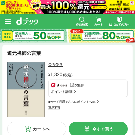
作品検索
カート
はじめての方へ
道元禅師の言葉
公方俊良
1,320
(税込)
12
pt
獲得
ポイント詳細
dカード利用でさらにポイント+2%
返品不可
カートへ
今すぐ買う