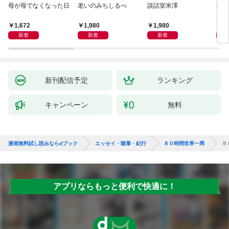
母が母でなくなった日
老いのみちしるべ
談話室米澤
激闘
大然
ップ
1,672
1,980
1,980
2
新着
新着
新着
新刊配信予定
ランキング
キャンペーン
無料
漫画無料試し読みならdブック
エッセイ・随筆・紀行
８０時間世界一周
８
アプリならもっと便利で快適に！