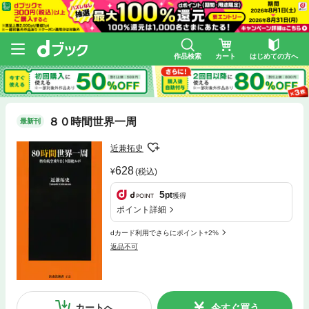
作品検索
カート
はじめての方へ
８０時間世界一周
最新刊
近兼拓史
628
(税込)
5
pt
獲得
ポイント詳細
dカード利用でさらにポイント+2%
返品不可
カートへ
今すぐ買う