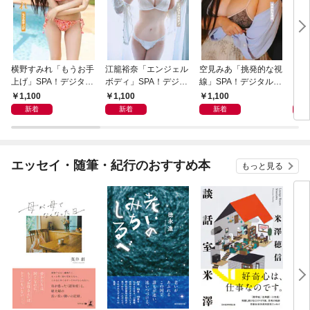
横野すみれ「もうお手
江籠裕奈「エンジェル
空見みあ「挑発的な視
アイ
上げ」SPA！デジタル
ボディ」SPA！デジタ
線」SPA！デジタル写
と“
写真集
ル写真集
真集
自分
1,100
1,100
1,100
1,
の5
新着
新着
新着
エッセイ・随筆・紀行のおすすめ本
もっと見る