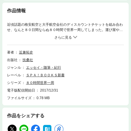
作品情報
近頃話題の格安航空と大手航空会社のディスカウントチケットを組み合わ
せ、なんと８０日間ならぬ８０時間で世界一周してしまった。運び屋やテ
ロリストと間違えられつつ、短時間での乗り継ぎのため空港を走る！ そ
の珍道中の一部始終をリポートしつつ、ＬＣＣの上手な活用法などを解
説。面白くて役に立つ(かもしれない)異色の旅行記となりました。
著者
近兼拓史
出版社
扶桑社
ジャンル
エッセイ・随筆・紀行
レーベル
ＳＰＡ！ＢＯＯＫＳ新書
シリーズ
８０時間世界一周
電子版配信開始日
2017/12/31
ファイルサイズ
0.78 MB
作品をシェアする