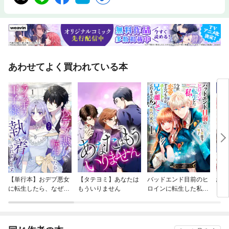
あわせてよく買われている本
【単行本】おデブ悪女
【タテヨミ】あなたは
バッドエンド目前のヒ
結界
に転生したら、なぜか
もういりません
ロインに転生した私、
ラスボス王子様に執着
今世では恋愛するつも
されています
りがチートな兄が離し
てくれません！？@C
OMIC