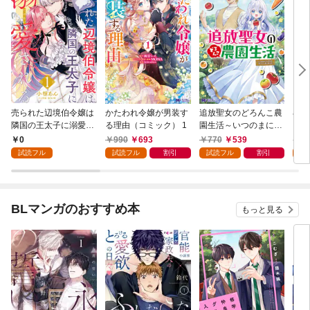
売られた辺境伯令嬢は
かたわれ令嬢が男装す
追放聖女のどろんこ農
小林
隣国の王太子に溺愛さ
る理由（コミック） 1
園生活～いつのまにか
ゴン
れる 1
隣国を救ってしまいま
0
990
693
770
539
7
した～（コミック） 1
試読フル
試読フル
割引
試読フル
割引
試
BLマンガのおすすめ本
もっと見る