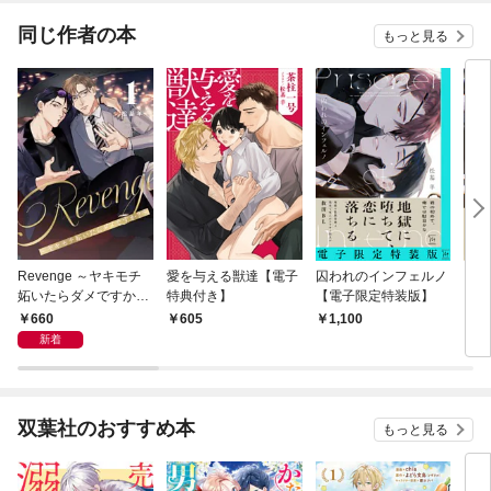
同じ作者の本
もっと見る
Revenge ～ヤキモチ
愛を与える獣達【電子
囚われのインフェルノ
囚わ
妬いたらダメですか？
特典付き】
【電子限定特装版】
～【描き下ろしおまけ
660
605
1,100
8
付き特装版】 1
新着
双葉社のおすすめ本
もっと見る