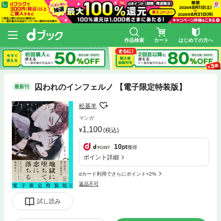
作品検索
カート
はじめての方へ
囚われのインフェルノ 【電子限定特装版】
最新刊
松基羊
マンガ
1,100
(税込)
10
pt
獲得
ポイント詳細
dカード利用でさらにポイント+2%
返品不可
試し読み