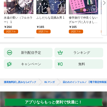
永遠の誓い（フルカラ
ふしだらな花摘み男 1
修学旅行で仲良くない
アル
ー） 1
グループに入りました
にな
【単話版】1巻
最強
264
165
165
0
が、
試読フル
試読フル
試読フル
ら執
す～
オラ
新刊配信予定
ランキング
キャンペーン
無料
漫画無料試し読みならdブック
BLマンガ
囚われのインフェルノ 【電子限定特装版
アプリならもっと便利で快適に！