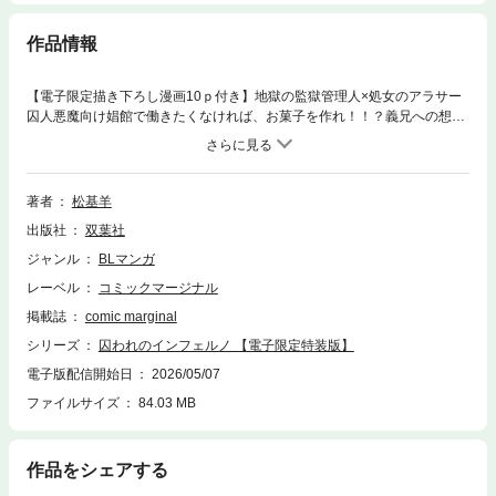
作品情報
【電子限定描き下ろし漫画10ｐ付き】地獄の監獄管理人×処女のアラサー
囚人悪魔向け娼館で働きたくなければ、お菓子を作れ！！？義兄への想い
から犯罪に手を染めてしまった夏生は、脇見運転をしていたトラックに轢
かれてしまう。気が付くとそこは地獄で、夏生のような囚人は【レナト
ス】という監獄であり対悪魔用商業施設での労働が課せられるらしい。そ
の囚人に適した労働が割り当てられるそうだが、なぜかバージンの夏生が
著者
松基羊
送られたのは…娼館！？ しかも速攻で悪魔に襲われそうに…！！そこへ
出版社
双葉社
レナトスの管理人だという男が現れて――松基羊が描く、救済系ハートフ
ル地獄BL本文に加え、えっち度120％の初夜の続きが読める！描き下ろし
ジャンル
BLマンガ
漫画10ｐも収録！！
レーベル
コミックマージナル
掲載誌
comic marginal
シリーズ
囚われのインフェルノ 【電子限定特装版】
電子版配信開始日
2026/05/07
ファイルサイズ
84.03 MB
作品をシェアする