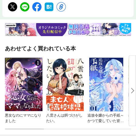
あわせてよく買われている本
悪女なのにママになり
八雲さんは餌づけがし
追放令嬢からの手紙～
義姉
ました
たい。
かつて愛していた皆さ
一年
まへ 私のことなどお忘
息様
れですか？～【単話】
なり