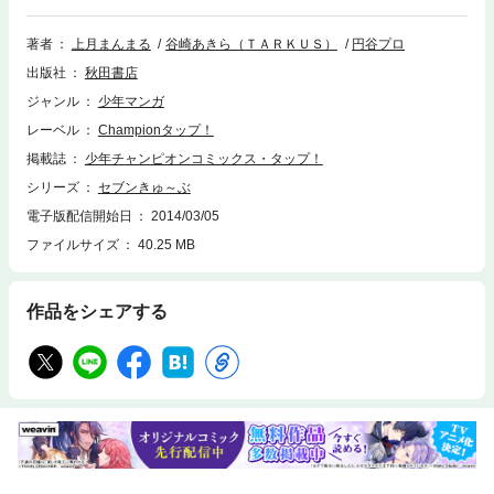
著者
上月まんまる
谷崎あきら（ＴＡＲＫＵＳ）
円谷プロ
出版社
秋田書店
ジャンル
少年マンガ
レーベル
Championタップ！
掲載誌
少年チャンピオンコミックス・タップ！
シリーズ
セブンきゅ～ぶ
電子版配信開始日
2014/03/05
ファイルサイズ
40.25 MB
作品をシェアする