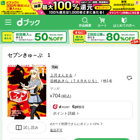
作品検索
カート
はじめての方へ
セブンきゅ～ぶ 1
完結
上月まんまる
谷崎あきら（ＴＡＲＫＵＳ）
他1名
マンガ
704
(税込)
6
pt
獲得
ポイント詳細
dカード利用でさらにポイント+2%
試し読み
返品不可