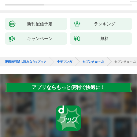
から英雄視されるよう
になった件（コミッ
ク） 1巻
新刊配信予定
ランキング
キャンペーン
無料
漫画無料試し読みならdブック
少年マンガ
セブンきゅ～ぶ
セブンきゅ～ぶ
アプリならもっと便利で快適に！