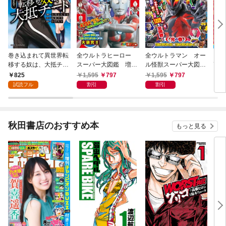
巻き込まれて異世界転
全ウルトラヒーロー
全ウルトラマン オー
ウル
移する奴は、大抵チー
スーパー大図鑑 増補
ル怪獣スーパー大図
画 f
ト (1)
改訂
鑑 光の巻 増補改訂
de
825
1,595
797
1,595
797
7
試読フル
割引
割引
秋田書店のおすすめ本
もっと見る