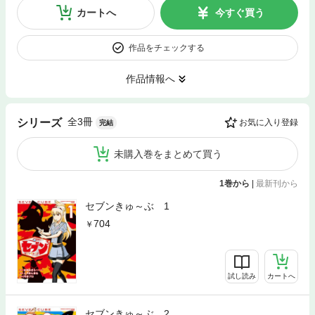
カートへ
今すぐ買う
作品をチェックする
作品情報へ
全3冊
シリーズ
お気に入り登録
完結
未購入巻をまとめて買う
1巻から
|
最新刊から
セブンきゅ～ぶ 1
704
試し読み
カートへ
セブンきゅ～ぶ 2