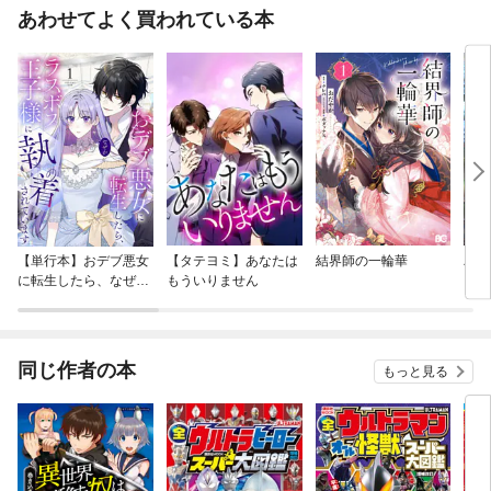
あわせてよく買われている本
【単行本】おデブ悪女
【タテヨミ】あなたは
結界師の一輪華
バッ
に転生したら、なぜか
もういりません
ロイ
ラスボス王子様に執着
今世
されています
りが
てく
OMI
同じ作者の本
もっと見る