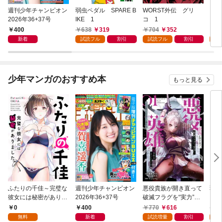
週刊少年チャンピオン
弱虫ペダル SPARE B
WORST外伝 グリ
勇者
2026年36+37号
IKE 1
コ 1
～無
始ま
400
638
319
704
352
2
～(
新着
試読フル
割引
試読フル
割引
試
少年マンガのおすすめ本
もっと見る
ふたりの千佳～完璧な
週刊少年チャンピオン
悪役貴族が開き直って
弱虫
彼女には秘密がありま
2026年36+37号
破滅フラグを“実力”で
IKE
した(1)
叩き折っていたら、い
0
400
770
616
6
つの間にかヒロイン達
無料
新着
試読増量
割引
試