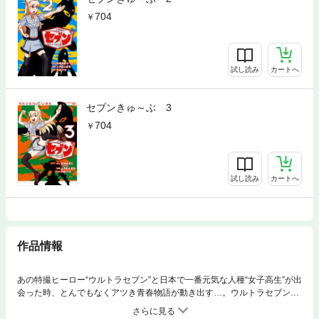
704
試し読み
カートへ
セブンきゅ～ぶ 3
704
試し読み
カートへ
作品情報
あの特撮ヒーロー“ウルトラセブン”と日本で一番元気な人種“女子高生”が出
会った時、とんでもなくアツき青春物語が動き出す…。ウルトラセブン×
女子高生!!! 激アツ青春コミック!!