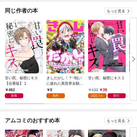
同じ作者の本
もっと見る
甘い罠、秘密にキス
きしだがし！？~戦い
甘い罠、秘密にキス 1
きし
【合冊版】 1
に疲れた異世界女騎士
に疲
が、ウチの駄菓子に癒
が、
462
0
132
39
7
されて帰って行くんだ
され
新着
無料
試読フル
割引
が~(1)
が~
巻
アムコミのおすすめ本
もっと見る