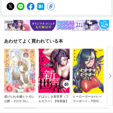
あわせてよく買われている本
虐げられ令嬢とケガレ
すばらしき新世界（フ
ヒーローガール×ヒー
ハリ
公爵～そのケガレ、払
ルカラー）【特装版】
ラーボーイ～TOUCH
ってみせます！～
or DEATH～