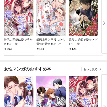
岩肌の花嫁は愛で溶か
最恐上司と同棲したら
偽りの婚姻で愛をあざ
暴君
される 1巻
最強に愛されました 1
むく 1巻
巻
363
181
121
3
女性マンガのおすすめ本
もっと見る