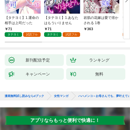
【タテヨミ】1.運命の
【タテヨミ】1.あなた
岩肌の花嫁は愛で溶か
愛し
相手は上司だった
はもういりません
される 1巻
い 
71
71
1
363
タテヨミ
試読フル
タテヨミ
試読フル
試
新刊配信予定
ランキング
キャンペーン
無料
漫画無料試し読みならdブック
女性マンガ
ハハメンコ～お母さんでも、夢叶えてい
アプリならもっと便利で快適に！