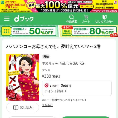
作品検索
カート
はじめての方へ
ハハメンコ～お母さんでも、夢叶えていい?～ 2巻
完結
平和ライチ
mio
他2名
マンガ
330
(税込)
3
pt
獲得
ポイント詳細
dカード利用でさらにポイント+2%
返品不可
試し読み