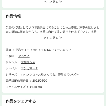
もっと見る
作品情報
欠員の代理としてソロで発表会にでることになった杏花。家事の忙しさと
夫の嫌味に耐えながらも、本番に向けて曲の振りを仕上げていく。本番ま
で残りわずかとなったある日、充実した様子の妻を快く思わない夫の隆一
郎がまさかの行動に出る…。
著者
平和ライチ
mio
BENIKO
チームロッソ
出版社
アムコミ
ジャンル
女性マンガ
レーベル
マンガリータ
シリーズ
ハハメンコ～お母さんでも、夢叶えていい?～
電子版配信開始日
2022/05/20
ファイルサイズ
14.48 MB
作品をシェアする