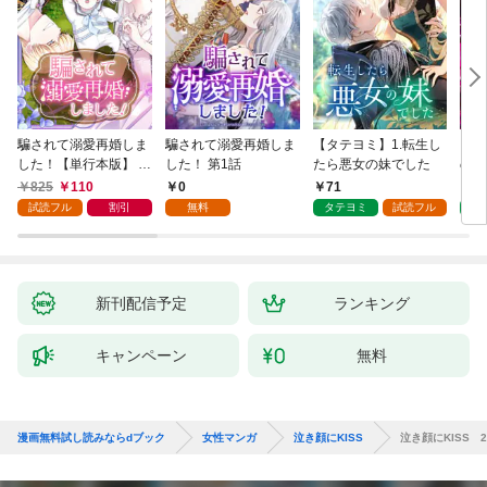
騙されて溺愛再婚しま
騙されて溺愛再婚しま
【タテヨミ】1.転生し
【タ
した！【単行本版】 1
した！ 第1話
たら悪女の妹でした
の私
巻
825
110
0
71
7
試読フル
割引
無料
タテヨミ
試読フル
タ
新刊配信予定
ランキング
キャンペーン
無料
漫画無料試し読みならdブック
女性マンガ
泣き顔にKISS
泣き顔にKISS 