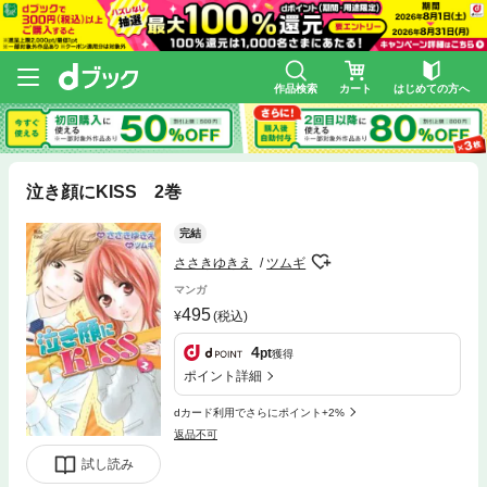
作品検索
カート
はじめての方へ
泣き顔にKISS 2巻
完結
ささきゆきえ
ツムギ
マンガ
495
(税込)
4
pt
獲得
ポイント詳細
dカード利用でさらにポイント+2%
返品不可
試し読み