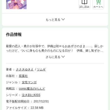
試し読み
カートへ
もっと見る
作品情報
最愛の恋人・勇介が出張中で、伊織は初Ｈもおあずけのまま……。寂しか
ったけど、ついに身も心も勇介のものになる日が！ 伊織、嬉し恥ずかし
お泊りデートに、恋の絶頂感じてます!!
著者
ささきゆきえ
ツムギ
出版社
双葉社
ジャンル
女性マンガ
掲載誌
comic魔法のiらんど
シリーズ
泣き顔にKISS
電子版配信開始日
2017/12/31
ファイルサイズ
22.58 MB