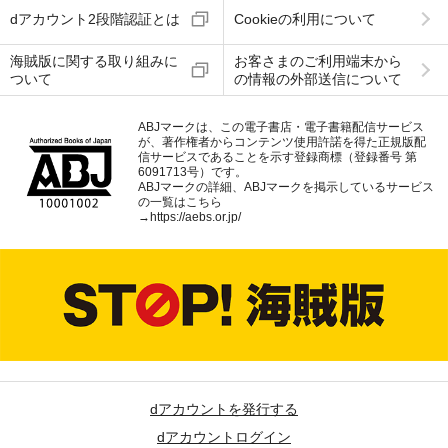
dアカウント2段階認証とは
Cookieの利用について
海賊版に関する取り組みに
お客さまのご利用端末から
ついて
の情報の外部送信について
ABJマークは、この電子書店・電子書籍配信サービス
が、著作権者からコンテンツ使用許諾を得た正規版配
信サービスであることを示す登録商標（登録番号 第
6091713号）です。
ABJマークの詳細、ABJマークを掲示しているサービス
の一覧はこちら
→
https://aebs.or.jp/
dアカウントを発行する
dアカウントログイン