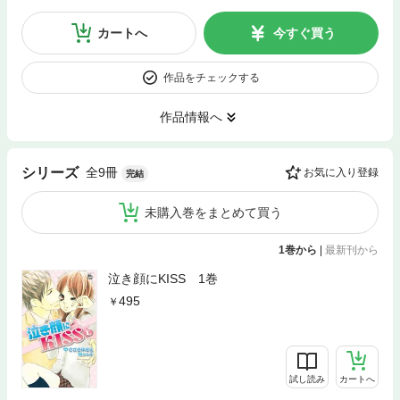
カートへ
今すぐ買う
作品をチェックする
作品情報へ
全9冊
シリーズ
お気に入り登録
完結
未購入巻をまとめて買う
1巻から
|
最新刊から
泣き顔にKISS 1巻
495
試し読み
カートへ