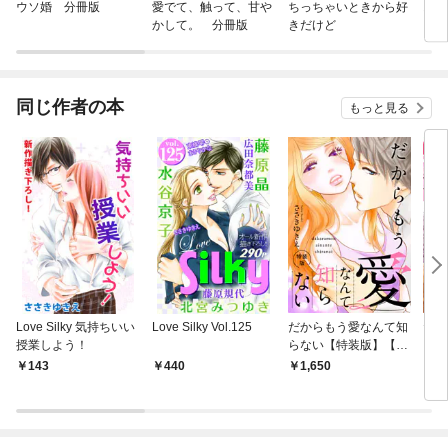
ウソ婚 分冊版
愛でて、触って、甘や
ちっちゃいときから好
おと
かして。 分冊版
きだけど
同じ作者の本
もっと見る
Love Silky 気持ちいい
Love Silky Vol.125
だからもう愛なんて知
だか
授業しよう！
らない【特装版】【特
らな
典ペーパー付】（１）
（１
143
440
1,650
7