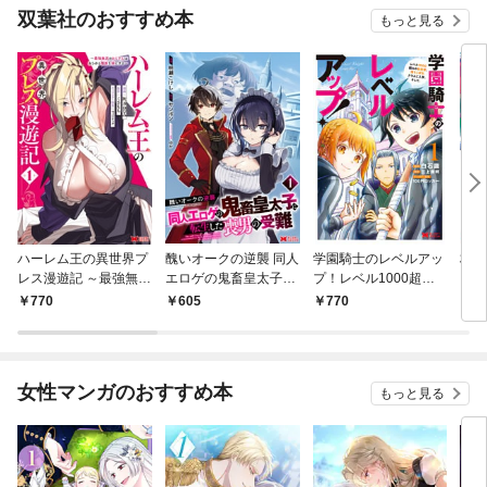
双葉社のおすすめ本
もっと見る
ハーレム王の異世界プ
醜いオークの逆襲 同人
学園騎士のレベルアッ
村人
レス漫遊記 ～最強無双
エロゲの鬼畜皇太子に
プ！レベル1000超え
ライ
のおじさんはあらゆる
転生した喪男の受難
の転生者、落ちこぼれ
770
605
770
7
種族を嫁にする～（コ
（コミック） 1
クラスに入学。そし
ミック） 1
て、（コミック） 1
女性マンガのおすすめ本
もっと見る