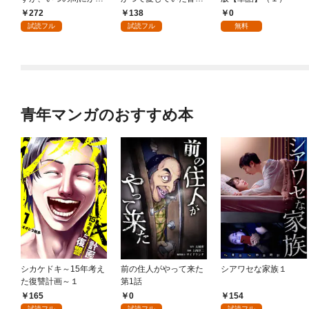
嫁として溺愛されてい
まへ 私のことなどお忘
272
138
0
ます【単話】（１）
れですか？～【単話】
試読フル
試読フル
無料
（１）
青年マンガのおすすめ本
シカケドキ～15年考え
前の住人がやって来た
シアワセな家族１
た復讐計画～１
第1話
165
0
154
試読フル
試読フル
試読フル