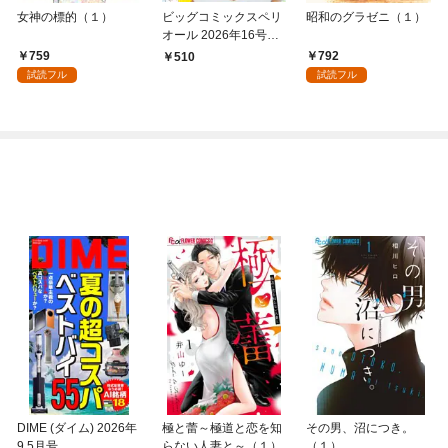
女神の標的（１）
ビッグコミックスペリ
昭和のグラゼニ（１）
オール 2026年16号（2
026年7月24日発売）
759
792
510
試読フル
試読フル
DIME (ダイム) 2026年
極と蕾～極道と恋を知
その男、沼につき。
9.5月号
らない人妻と～（１）
（１）