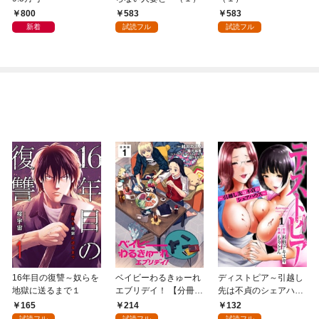
800
583
583
新着
試読フル
試読フル
16年目の復讐～奴らを
ベイビーわるきゅーれ
ディストピア～引越し
地獄に送るまで１
エブリデイ！ 【分冊
先は不貞のシェアハウ
版】 1
ス～１
165
214
132
試読フル
試読フル
試読フル