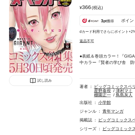
366
(税込)
ポイン
3
pt
獲得
dカード利用でさらにポイント+2
返品不可
●表紙＆巻頭カラー！『GIG
中カラー『賢者の学び舎 防
ーは1人暮らし』津村マミ●『
『銀平飯科帳』河合単●『フ
試し読み
（後編）』山本純士＋棚園正
著者
ビッグコミックスペ
『味いちもんめ 食べて・描
星野泰視
津村マミ
ガキ』内澤旬子 ※「ビッグ
棚園正一
鳥島灰人
出版社
小学館
ジャンル
青年マンガ
掲載誌
ビッグコミックス
シリーズ
ビッグコミック