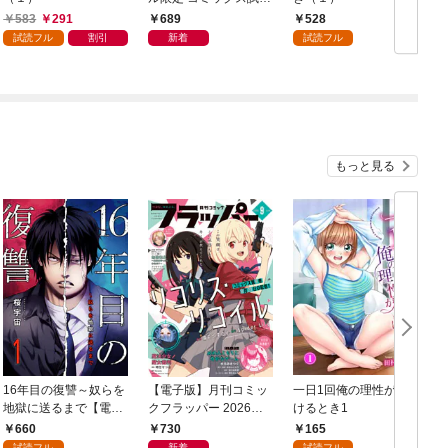
読み特典付き】 2026
583
291
689
528
年9月号（2026年8月7
試読フル
割引
新着
試読フル
日発売）
もっと見る
16年目の復讐～奴らを
【電子版】月刊コミッ
一日1回俺の理性が負
地獄に送るまで【電子
クフラッパー 2026年9
けるとき1
か
単行本版】１
月号
660
730
165
試読フル
新着
試読フル