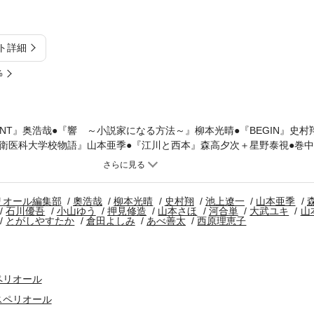
ト詳細
%
ANT』奥浩哉●『響 ～小説家になる方法～』柳本光晴●『BEGIN』史村
衛医科大学校物語』山本亜季●『江川と西本』森高夕次＋星野泰視●巻
BABEL』石川優吾●『雄飛』小山ゆう●『血の轍』押見修造●『岡崎に捧
ットボールネーション』大武ユキ●シリーズ連載『マジスター 見崎先
一●最終回『この恋はツミなのか！？』鳥島灰人●『大人の青春くん』と
リオール編集部
奧浩哉
柳本光晴
史村翔
池上遼一
山本亜季
く！ 漫画家食紀行』倉田よしみ＋あべ善太 ●『ダーリンは73歳』西
石川優吾
小山ゆう
押見修造
山本さほ
河合単
大武ユキ
山
コミックスペリオール」デジタル版には、紙版の付録、特典等は含まれ
とがしやすたか
倉田よしみ
あべ善太
西原理恵子
ペリオール
スペリオール