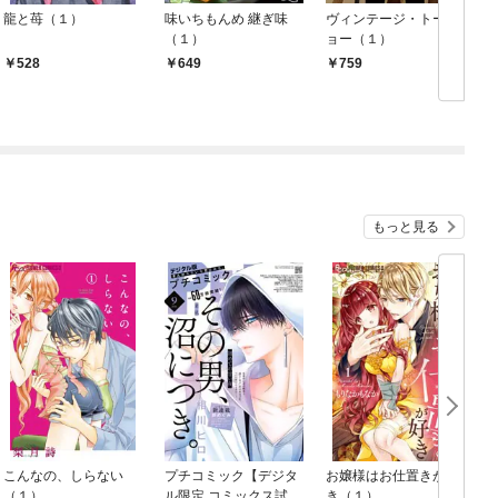
龍と苺（１）
味いちもんめ 継ぎ味
ヴィンテージ・トーキ
（１）
ョー（１）
2
528
649
759
もっと見る
こんなの、しらない
プチコミック【デジタ
お嬢様はお仕置きが好
（１）
ル限定 コミックス試し
き（１）