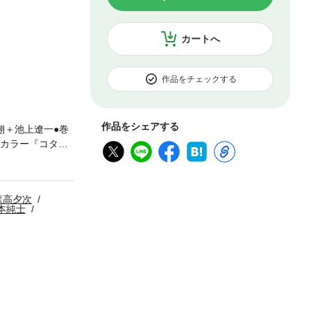
カートへ
作品をチェックする
作品をシェアする
翔＋池上遼一●巻
中カラー『コタロ
ぐ』山本さほ●
生の病院訪問授業
がしやすたか●
森高夕次
原理恵子●『ひと
本純士
ません。