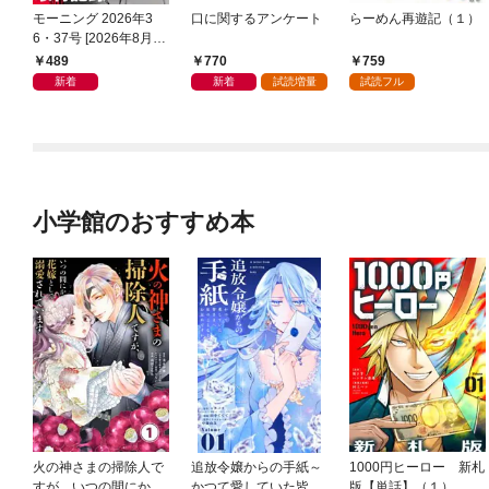
モーニング 2026年3
口に関するアンケート
らーめん再遊記（１）
6・37号 [2026年8月6
日発売]
489
770
759
新着
新着
試読増量
試読フル
小学館のおすすめ本
火の神さまの掃除人で
追放令嬢からの手紙～
1000円ヒーロー 新札
すが、いつの間にか花
かつて愛していた皆さ
版【単話】（１）