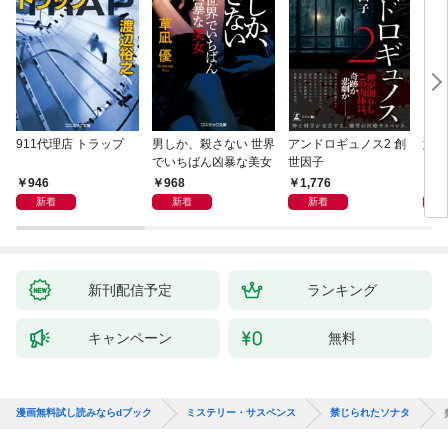
911代理店 トラップ
男しか、殺さない 世界
アンドロギュノス2 創
姐御
でいちばん凶暴な美女
世因子
946
968
1,776
1,
新着
新着
新着
新刊配信予定
ランキング
キャンペーン
無料
漫画無料試し読みならdブック
ミステリー・サスペンス
禁じられたソナタ