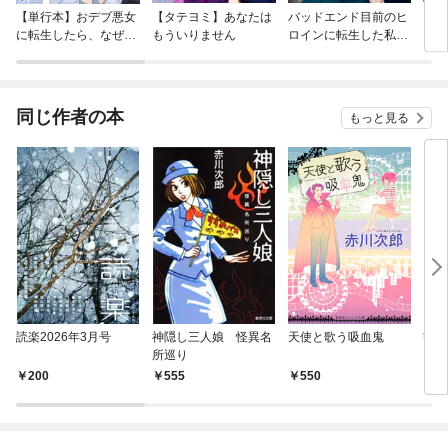
【単行本】おデブ悪女
【タテヨミ】あなたは
バッドエンド目前のヒ
【タ
に転生したら、なぜか
もういりません
ロインに転生した私、
リ〜
ラスボス王子様に執着
今世では恋愛するつも
されています
りがチートな兄が離し
てくれません！？@C
OMIC
同じ作者の本
もっと見る
読楽2026年3月号
神隠し三人娘 怪異名
天使と歌う吸血鬼
観覧
所巡り
ート
200
555
550
8