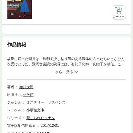
カートへ
作品情報
故郷に戻った園井は、透明で少し粘り気のある液体の入ったちいさなびん
を受けとった。飛岡音楽院の院長には、有紀子の姉・真由子が就任。これ
に対して、学院の実権を握ろうとした事務長の妻・久恵だったが、謎の男
により、無数のネズミが床を埋めつくすビルの地下室に監禁されてしま
う。一方、「送別のソナタ」の虜となった桐谷は、次第に常軌を逸してい
く。さらに事件が起こるなか、ついに明かされる驚愕の事実とは!!
著者
赤川次郎
出版社
小学館
ジャンル
ミステリー・サスペンス
レーベル
小学館文庫
シリーズ
禁じられたソナタ
電子版配信開始日
2017/12/31