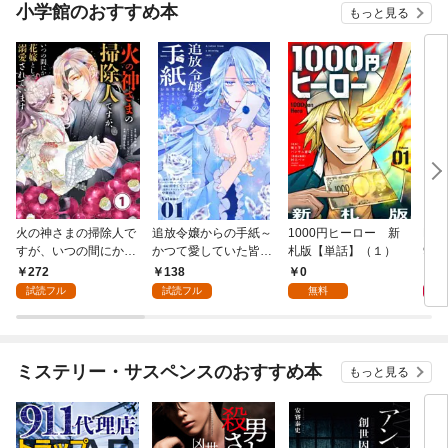
小学館のおすすめ本
もっと見る
火の神さまの掃除人で
追放令嬢からの手紙～
1000円ヒーロー 新
DIM
すが、いつの間にか花
かつて愛していた皆さ
札版【単話】（１）
9.
嫁として溺愛されてい
まへ 私のことなどお忘
272
138
0
8
ます【単話】（１）
れですか？～【単話】
試読フル
試読フル
無料
（１）
ミステリー・サスペンスのおすすめ本
もっと見る