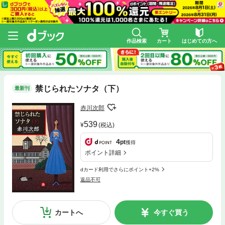
作品検索
カート
はじめての方へ
禁じられたソナタ（下）
最新刊
赤川次郎
539
(税込)
4
pt
獲得
ポイント詳細
dカード利用でさらにポイント+2%
返品不可
カートへ
今すぐ買う