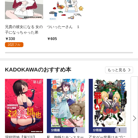
兄貴の彼女になる 女の
ついったーさん １
子になっちゃった弟
330
605
試読フル
KADOKAWAのおすすめ本
もっと見る
淫獄団地【第1話】
私、蜘蛛なモンスター
乙女ゲー世界はモブに
乙女