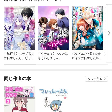
【単行本】おデブ悪女
【タテヨミ】あなたは
バッドエンド目前のヒ
結界
に転生したら、なぜか
もういりません
ロインに転生した私、
ラスボス王子様に執着
今世では恋愛するつも
されています
りがチートな兄が離し
てくれません！？@C
OMIC
同じ作者の本
もっと見る