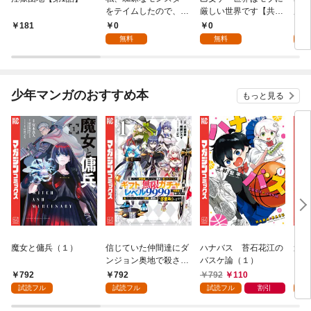
をテイムしたので、ス
厳しい世界です【共和
厳し
パイダーシルクで裁縫
国編】【分冊版】 1
国
0
0
8
181
を頑張ります！【分冊
無料
無料
試
版】 1
少年マンガのおすすめ本
もっと見る
魔女と傭兵（１）
信じていた仲間達にダ
ハナバス 苔石花江の
追放
ンジョン奥地で殺され
バスケ論（１）
『自
かけたがギフト『無限
領地
792
792
792
110
7
ガチャ』でレベル９９
強の
試読フル
試読フル
試読フル
割引
試
９９の仲間達を手に入
～最
れて元パーティーメン
で始