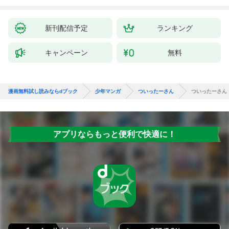
バーと世界に復讐＆
拓ス
『ざまぁ！』します！
（１
（１）
新刊配信予定
ランキング
キャンペーン
無料
漫画無料試し読みならdブック
少年マンガ
ついったーさん
ついったーさん
アプリならもっと便利で快適に！