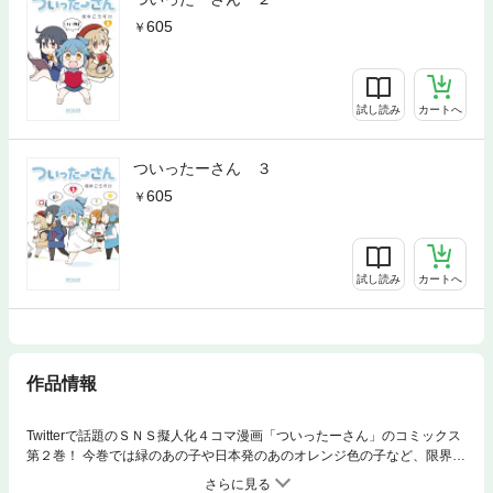
605
試し読み
カートへ
ついったーさん ３
605
試し読み
カートへ
作品情報
Twitterで話題のＳＮＳ擬人化４コマ漫画「ついったーさん」のコミックス
第２巻！ 今巻では緑のあの子や日本発のあのオレンジ色の子など、限界ギ
リギリのゲストキャラも満載ですっ！！！