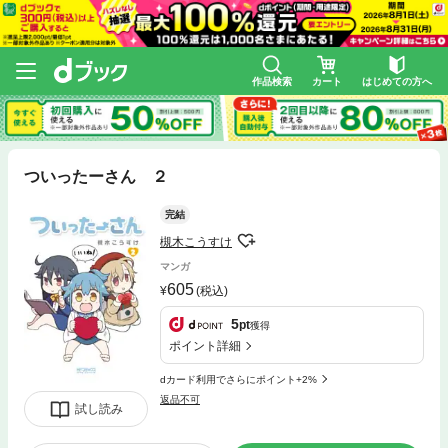
作品検索
カート
はじめての方へ
ついったーさん ２
完結
槻木こうすけ
マンガ
605
(税込)
5
pt
獲得
ポイント詳細
dカード利用でさらにポイント+2%
返品不可
試し読み