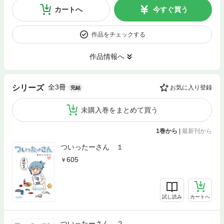
カートへ
今すぐ買う
作品をチェックする
作品情報へ
全3冊
シリーズ
お気に入り登録
完結
未購入巻をまとめて買う
1巻から
|
最新刊から
ついったーさん １
605
試し読み
カートへ
ついったーさん ２