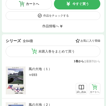
カートへ
今すぐ買う
作品をチェックする
作品情報へ
シリーズ
全84冊
お気に入り登録
未購入巻をまとめて買う
1巻から
|
最新刊から
風の大地（１）
693
試し読み
カートへ
風の大地（２）