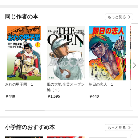
同じ作者の本
もっと見る
おれの甲子園 1
風の大地 全英オープン
朝日の恋人 1
ビッ
編（１）
ナル
22
440
1,595
440
4
小学館のおすすめ本
もっと見る