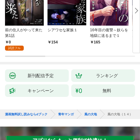
前の住人がやって来た
シアワセな家族１
16年目の復讐～奴らを
ベイ
第1話
地獄に送るまで１
エブ
版】
0
154
165
2
試読フル
新刊配信予定
ランキング
キャンペーン
無料
漫画無料試し読みならdブック
青年マンガ
風の大地
風の大地（１４）