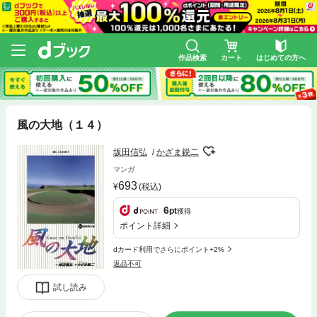
作品検索
カート
はじめての方へ
風の大地（１４）
坂田信弘
かざま鋭二
マンガ
693
(税込)
6
pt
獲得
ポイント詳細
dカード利用でさらにポイント+2%
返品不可
試し読み