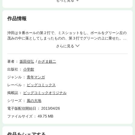
もっと見る
作品情報
沖田は９番ホールの第２打で、ミスショットをし、ボールをグリーン左の
茂みの中に落としてしまったものの、第３打でグリーンの上に乗せた。ト
ップの成績である河内は、順調にショットを決めていった。
著者
坂田信弘
かざま鋭二
出版社
小学館
ジャンル
青年マンガ
レーベル
ビッグコミックス
掲載誌
ビッグコミックオリジナル
シリーズ
風の大地
電子版配信開始日
2013/04/26
ファイルサイズ
49.75 MB
作品をシェアする