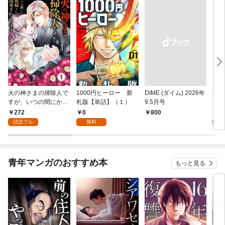
火の神さまの掃除人で
1000円ヒーロー 新
DIME (ダイム) 2026年
追放
すが、いつの間にか花
札版【単話】（１）
9.5月号
かつ
嫁として溺愛されてい
まへ
272
0
1
￥800
ます【単話】（１）
れで
試読フル
無料
試
（１
青年マンガのおすすめ本
もっと見る