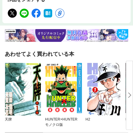
あわせてよく買われている本
天牌
HUNTER×HUNTER
H2
呪術
モノクロ版