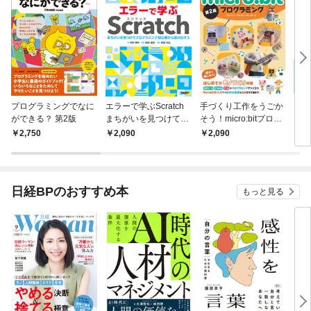
プログラミングでなに
エラーで学ぶScratch
手づくり工作をうごか
おと
ができる？ 第2版
まちがいを見つけてプ
そう！micro:bitプログ
グラ
ログラミング初心者か
ラミング 第2版
入門
2,750
2,090
2,090
1,
ら抜け出そう
日経BPのおすすめ本
もっと見る