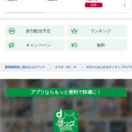
TUD
新着
X/i
新刊配信予定
ランキング
キャンペーン
無料
漫画無料試し読みならdブック
スマホ・PC・IT
5才からはじめるすくすくプログ
アプリならもっと便利で快適に！