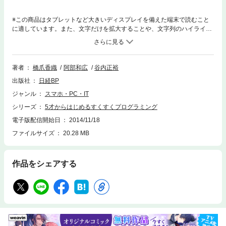
※この商品はタブレットなど大きいディスプレイを備えた端末で読むこと
に適しています。また、文字だけを拡大することや、文字列のハイライ
ト、検索、辞書の参照、引用などの機能が使用できません。5～7歳を対象
にした、無料のiPadアプリ「ScratchJr」を使った知育・育児本です。親子
で楽しみながら、プログラミングが学べます。ScratchJrを使った効果的な
アクティビティ(学習体験)を通して、アイデアを思い浮かべて、その実現
著者
橋爪香織
阿部和広
谷内正裕
方法を考えながら、筋道を立てて考える力、実際に作り上げる力、周りの
出版社
日経BP
人と楽しむことを育みます。デジタルツールを駆使しながら、積み木やブ
ロックのような感覚で、創造力や問題解決力を養いましょう。
ジャンル
スマホ・PC・IT
シリーズ
5才からはじめるすくすくプログラミング
電子版配信開始日
2014/11/18
ファイルサイズ
20.28 MB
作品をシェアする