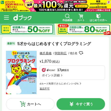
作品検索
カート
はじめての方へ
5才からはじめるすくすくプログラミング
最新刊
橋爪香織
阿部和広
他1名
1,870
(税込)
17
pt
獲得
ポイント詳細
dカード利用でさらにポイント+2%
返品不可
カートへ
今すぐ買う