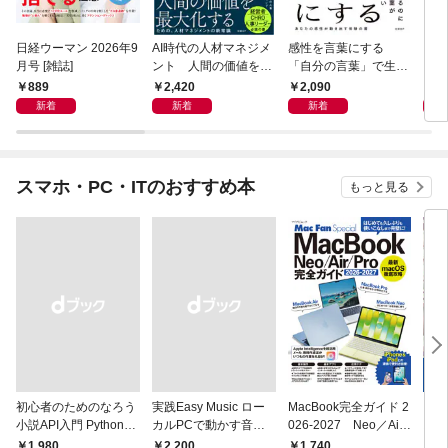
日経ウーマン 2026年9
AI時代の人材マネジメ
感性を言葉にする
ロン
月号 [雑誌]
ント 人間の価値を最
「自分の言葉」で生き
に学
大化する条件
るための教科書
ウン
889
2,420
2,090
1,
新着
新着
新着
スマホ・PC・ITのおすすめ本
もっと見る
初心者のためのなろう
実践Easy Music ロー
MacBook完全ガイド 2
プロ
小説API入門 Pythonで
カルPCで動かす音楽
026-2027 Neo／Air
スタ
作るデータ活用法
生成AI完全ガイド
／Pro対応
決定
1,740
2,
￥1,980
￥2,200