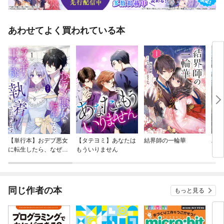
あわせてよく買われている本
【単行本】おデブ悪女
【タテヨミ】あなたは
結界師の一輪華
バッ
に転生したら、なぜか
もういりません
ロイ
ラスボス王子様に執着
今世
されています
りが
てく
OMI
同じ作者の本
もっと見る