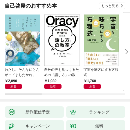
OMIC
自己啓発のおすすめ本
もっと見る
わたし、そんなにとん
自分の声を見つけるた
宇宙を味方にする方程
基地
がってましたかね。
めの「話し方」の教
式
るた
獅子座、Ａ型、丙午は
室 Ｏｒａｃｙ（オラ
2,090
1,980
1,760
2,
めぐる
シー）
新着
新着
新着
新刊配信予定
ランキング
キャンペーン
無料