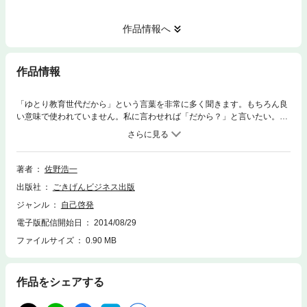
作品情報へ
作品情報
「ゆとり教育世代だから」という言葉を非常に多く聞きます。もちろん良
い意味で使われていません。私に言わせれば「だから？」と言いたい。そ
の言葉は、問題解決になる言葉と思えないからです。自分で気づき、自分
で行動し、その行動に責任を持てる自立した若いビジネスパーソンはたく
さんいます。本書は、シンプルであり実践的な思考として執筆しました。
シンプルだからこそ実践できるのです。 そして、２０代のビジネスパーソ
著者
佐野浩一
ンと共に働く現役サラリーマンだからこそ伝えられるメッセージでもあり
出版社
ごきげんビジネス出版
ます。
ジャンル
自己啓発
電子版配信開始日
2014/08/29
ファイルサイズ
0.90 MB
作品をシェアする