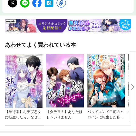
あわせてよく買われている本
【単行本】おデブ悪女
【タテヨミ】あなたは
バッドエンド目前のヒ
結界
に転生したら、なぜか
もういりません
ロインに転生した私、
ラスボス王子様に執着
今世では恋愛するつも
されています
りがチートな兄が離し
てくれません！？@C