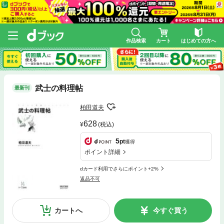
作品検索
カート
はじめての方へ
武士の料理帖
最新刊
柏田道夫
628
(税込)
5
pt
獲得
ポイント詳細
dカード利用でさらにポイント+2%
返品不可
カートへ
今すぐ買う