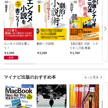
エンタメ小説を書こ
劇的！小説術
【改訂版】小説・シナ
ミス
う！
リオ二刀流 奥義
2,200
2,200
1,760
1,
新着
マイナビ出版のおすすめ本
もっと見る