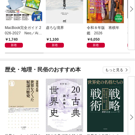
MacBook完全ガイド 2
虚ろな境界
令和８年版 将棋年
つく
026-2027 Neo／Air
鑑 2026
像生
／Pro対応
1,740
1,100
6,050
4,
新着
新着
新着
歴史・地理・民俗のおすすめ本
もっと見る