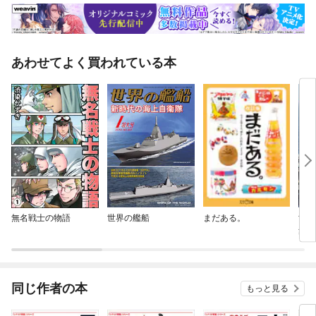
あわせてよく買われている本
無名戦士の物語
世界の艦船
まだある。
世界
集 
ード
同じ作者の本
もっと見る