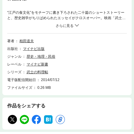
“江戸の食文化”をモチーフに書き下ろされた二十篇のショートストーリー
と、歴史雑学がちりばめられたエッセイがクロスオーバー。映画「武士の
家計簿」の脚本家が描く江戸の食風景。■CONTENTS筍ごはん／鯉のあら
い／鰻丼／稲荷鮨／みそ田楽／きんつば／どじょう鍋／文字焼き／瓜茄子
漬け／鮎の塩焼き／時雨茶漬／大根飯／たまごかゆ／しじみ汁／てっちり
／天ぷら／雪消飯／年越しそば／すき焼き／言問団子■著者柏田道夫（カ
著者
柏田道夫
シワダミチオ） 小説家・劇作家・脚本家・シナリオセンター副所長。１
出版社
マイナビ出版
９９５年「桃鬼城伝奇」で、第２回歴史群像大賞受賞。同年「二万三千日
の幽霊」で、第３４回オール讀物推理小説新人賞も受賞。脚本家として手
ジャンル
歴史・地理・民俗
掛けた「武士の家計簿」は、歴史ドキュメンタリーである原作をドラマと
レーベル
マイナビ新書
して仕立て直し、映画（フィクション）化。映画関係者のみならず高い評
価を受けた。※著者略歴は書籍刊行時のものを表示しています。
シリーズ
武士の料理帖
電子版配信開始日
2014/07/12
ファイルサイズ
0.26 MB
作品をシェアする