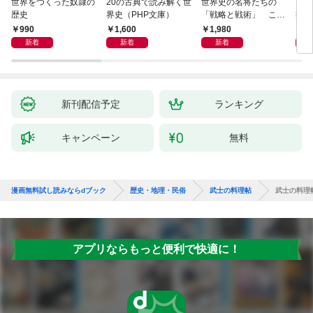
世界をつくった奴隷の
20の古典で読み解く世
世界史の名将たちの
日本
歴史
界史（PHP文庫）
「戦略と戦術」 この
痛い
社会で賢く生きる方法
990
1,600
1,980
9
は歴史が教えてくれる
新着
新着
新着
新刊配信予定
ランキング
キャンペーン
無料
漫画無料試し読みならdブック
歴史・地理・民俗
武士の料理帖
武士の料理
アプリならもっと便利で快適に！