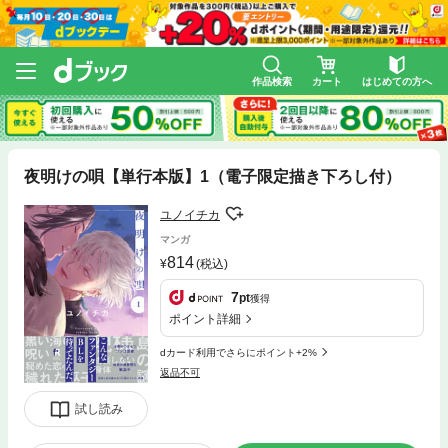
作品検索
カート
はじめての方へ
夜明けの唄【単行本版】1（電子限定描き下ろし付）
ユノイチカ
マンガ
814
(税込)
7
pt
獲得
ポイント詳細
dカード利用でさらにポイント+2%
返品不可
試し読み