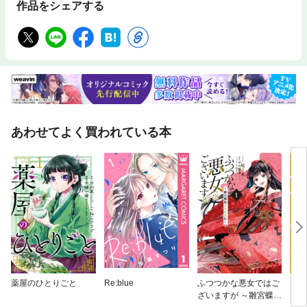
作品をシェアする
あわせてよく買われている本
薬屋のひとりごと
Re:blue
ふつつかな悪女ではご
ちく
ざいますが ～雛宮蝶鼠
ワイ