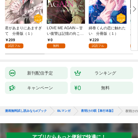
君があまりにあますぎ
LOVE ME AGAIN～甘
綿巻くんの恋に触れた
人魚
て 分冊版（１）
い復讐は記憶の向こう
い 分冊版（１）
悪魔
側～【全年齢版】(1)
き】(
209
0
220
8
試読フル
無料
試読フル
試
新刊配信予定
ランキング
キャンペーン
無料
漫画無料試し読みならdブック
BLマンガ
夜明けの唄【単行本版】
夜明けの
アプリならもっと便利で快適に！