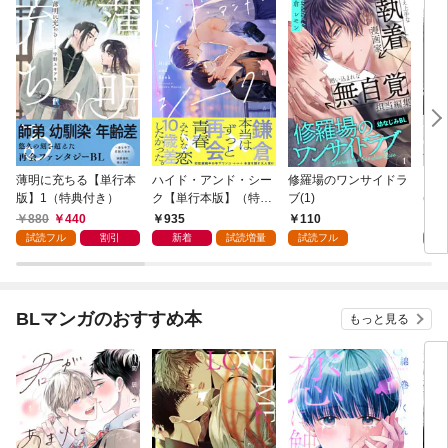
薄明に充ちる【単行本
ハイド・アンド・シー
修羅場のワンサイドラ
ドラ
版】1（特典付き）
ク【単行本版】（特典
ブ(1)
(1)
付き）
880
440
935
110
1
試読フル
割引
新着
試読増量
試読フル
試
BLマンガのおすすめ本
もっと見る