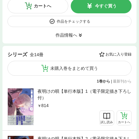
カートへ
今すぐ買う
作品をチェックする
作品情報へ
シリーズ
全14冊
お気に入り登録
未購入巻をまとめて買う
1巻から
|
最新刊から
夜明けの唄【単行本版】1（電子限定描き下ろし
付）
814
試し読み
カートへ
夜明けの唄【単行本版】2（電子限定描き下ろし