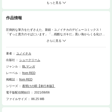
もっと見る
作品情報
圧倒的な筆力をたずさえた、新鋭・ユノイチカのデビューコミックス！
「ずっと貴方のそばにいます」「…残酷なガキだ」黒い海からくる化け物
と闘うたび、命が蝕まれてゆく戦巫子のエルヴァ。それを知った少年アル
トは憤り、エルヴァが救われる術を探しながら、そばにいることを誓う。
そうして8年――。アルトは精悍な青年へと成長した。ともに過ごす日々
で降りつもった恋心を、そっと胸にしまったまま…。一方、数年の命と思
著者
ユノイチカ
われたエルヴァは、何故かアルトと過ごすうちに回復の兆しをみせてい
出版社
シュークリーム
て…？健気に恋する忠犬ワンコと、無愛想な愛し下手が紡ぐファンタジ
ー・救済ロマンス、第1巻。◆収録内容◆「夜明けの唄」1～4話電子限定
ジャンル
BLマンガ
描き下ろし（おまけ漫画1P）
レーベル
from RED
掲載誌
from RED
シリーズ
夜明けの唄【単行本版】
電子版配信開始日
2021/08/06
ファイルサイズ
86.25 MB