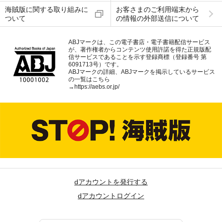
海賊版に関する取り組みに
お客さまのご利用端末から
ついて
の情報の外部送信について
ABJマークは、この電子書店・電子書籍配信サービス
が、著作権者からコンテンツ使用許諾を得た正規版配
信サービスであることを示す登録商標（登録番号 第
6091713号）です。
ABJマークの詳細、ABJマークを掲示しているサービス
の一覧はこちら
→
https://aebs.or.jp/
dアカウントを発行する
dアカウントログイン