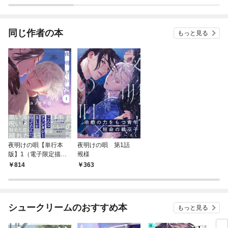
とりかえ伝～
同じ作者の本
もっと見る
夜明けの唄【単行本
夜明けの唄 第1話
版】1（電子限定描き
覡様
下ろし付）
814
363
シュークリームのおすすめ本
もっと見る