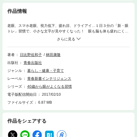
作品情報
老眼、スマホ老眼、視力低下、疲れ目、ドライアイ…１日３分の「新・眼
トレ」習慣で、小さな文字が見やすくなった！ 眼も脳も体も疲れにくく
なった！ いまテレビ・雑誌で大注目の人気ドクターが、眼から体が元気
になる簡単習慣を大公開。スマホ・パソコンを長時間利用する人、老眼、
疲れ目、ドライアイの症状に悩まされている人必読の一冊。
著者
日比野佐和子
林田康隆
出版社
青春出版社
ジャンル
暮らし・健康・子育て
レーベル
青春新書インテリジェンス
シリーズ
40歳から眼がよくなる習慣
電子版配信開始日
2017/02/10
ファイルサイズ
6.87 MB
作品をシェアする