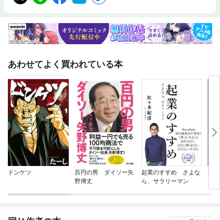
あわせてよく買われている本
ドンケツ
百円の男 ダイソー矢
起業のすすめ さよな
米国
野博丈
ら、サラリーマン
にす