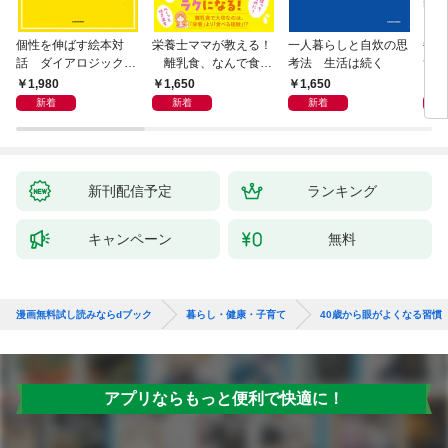
個性を伸ばす絵本対
栄養士ママが教える！
一人暮らしと自炊の思
毎日
話 ダイアロジック・
離乳食、なんで食べ
考法 生活は続く
ず3
リーディング
てくれないの？ 赤ちゃ
1,980
1,650
1,650
9
んの「食べない」に困
新着
新着
新着
ったら読む本
新刊配信予定
ランキング
キャンペーン
無料
漫画無料試し読みならdブック
暮らし・健康・子育て
40歳から眼がよくなる習慣
アプリならもっと便利で快適に！