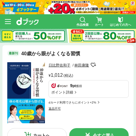
作品検索
カート
はじめての方へ
40歳から眼がよくなる習慣
最新刊
日比野佐和子
林田康隆
1,012
(税込)
9
pt
獲得
ポイント詳細
dカード利用でさらにポイント+2%
返品不可
カートへ
今すぐ買う