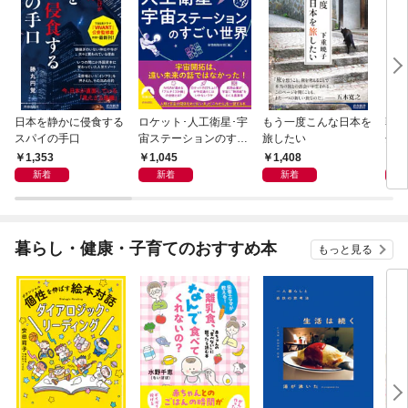
日本を静かに侵食する
ロケット･人工衛星･宇
もう一度こんな日本を
朝の
スパイの手口
宙ステーションのすご
旅したい
分以
い世界
ムに
1,353
1,045
1,408
1,
新着
新着
新着
暮らし・健康・子育てのおすすめ本
もっと見る