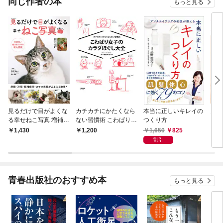
同じ作者の本
もっと見る
見るだけで目がよくな
カチカチにかたくなら
本当に正しいキレイの
見る
る幸せねこ写真 増補に
ない習慣術 こわばり女
つくり方
る幸
ゃん
子のカラダほぐし大全
1,650
825
1,430
1,200
9
割引
青春出版社のおすすめ本
もっと見る