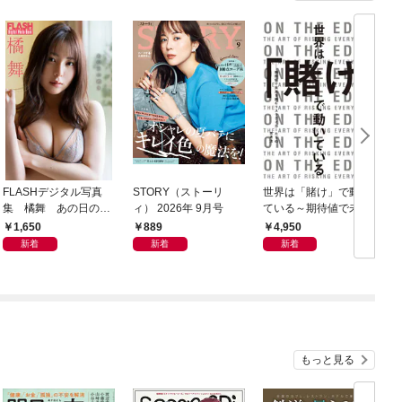
FLASHデジタル写真
STORY（ストーリ
世界は「賭け」で動い
C
集 橘舞 あの日の続
ィ） 2026年 9月号
ている～期待値で未来
ィ
き
を読むリスクテイカー
1,650
889
4,950
たちの思考法～
新着
新着
新着
もっと見る