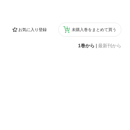
お気に入り登録
未購入巻をまとめて買う
1巻から
|
最新刊から