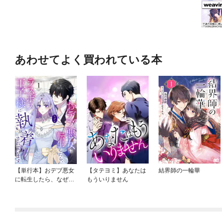
あわせてよく買われている本
【単行本】おデブ悪女
【タテヨミ】あなたは
結界師の一輪華
に転生したら、なぜか
もういりません
ラスボス王子様に執着
されています