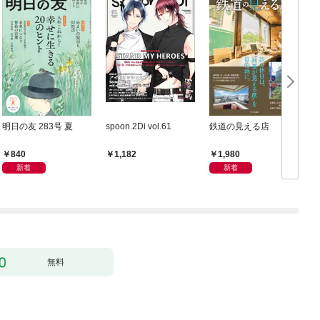
明日の友 283号 夏
spoon.2Di vol.61
鉄道の見える店
840
1,980
1,182
新着
新着
無料