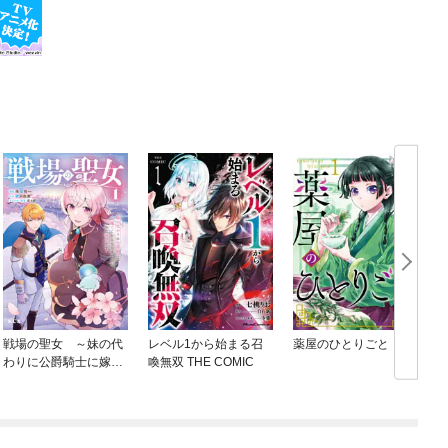
戦場の聖女 ～妹の代
レベル1から始まる召
薬屋のひとりごと
わりに公爵騎士に嫁ぐ
喚無双 THE COMIC
ことになりましたが、
今は幸せです～