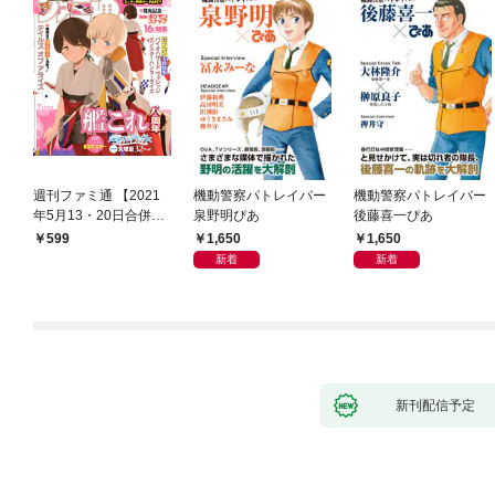
週刊ファミ通 【2021
機動警察パトレイバー
機動警察パトレイバー
年5月13・20日合併
泉野明ぴあ
後藤喜一ぴあ
号】
1,650
1,650
599
新着
新着
新刊配信予定