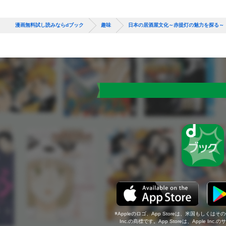
漫画無料試し読みならdブック
趣味
日本の居酒屋文化～赤提灯の魅力を探る～
Appleのロゴ、App Storeは、米国もしくはそ
Inc.の商標です。App Storeは、Apple In