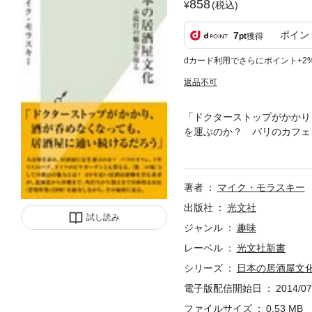
858
(税込)
ポイン
7
pt
獲得
dカード利用でさらにポイント+2
返品不可
「ドクターストップがかかり
を運ぶのか？ パリのカフェ
力とは？ 40年近い居酒屋
0軒）を紹介しながら、その
著者
マイク・モラスキー
出版社
光文社
試し読み
ジャンル
趣味
レーベル
光文社新書
シリーズ
日本の居酒屋文
電子版配信開始日
2014/07
ファイルサイズ
0.53 MB