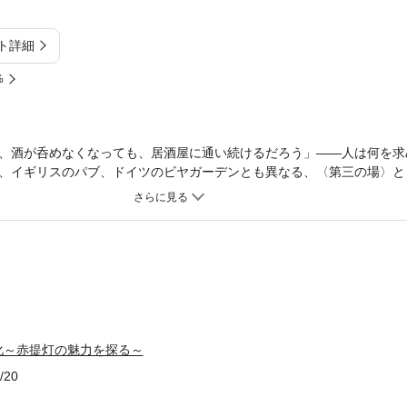
ト詳細
%
、酒が呑めなくなっても、居酒屋に通い続けるだろう」――人は何を求
、イギリスのパブ、ドイツのビヤガーデンとも異なる、〈第三の場〉と
経験を誇る著者が、北海道から沖縄まで、角打ちから割烹まで具体的なお
秘密に迫る
化～赤提灯の魅力を探る～
/20