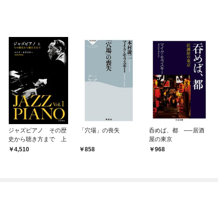
ジャズピアノ その歴
「穴場」の喪失
呑めば、都 ──居酒
史から聴き方まで 上
屋の東京
4,510
858
968