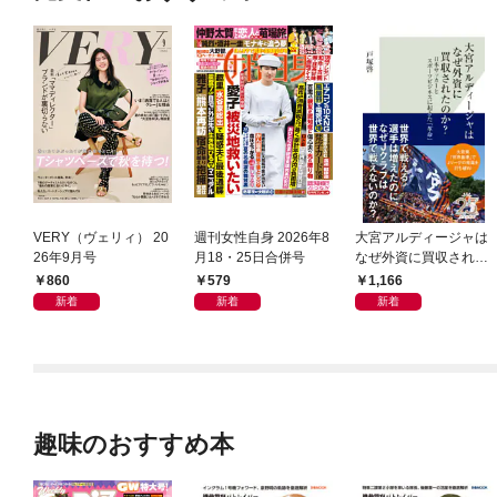
VERY（ヴェリィ） 20
週刊女性自身 2026年8
大宮アルディージャは
26年9月号
月18・25日合併号
なぜ外資に買収された
のか？～日本サッカー
860
579
1,166
とスポーツビジネスに
新着
新着
新着
起きた「革命」～
趣味のおすすめ本