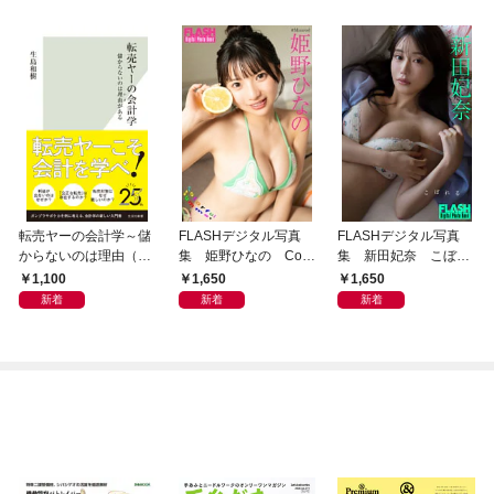
転売ヤーの会計学～儲
FLASHデジタル写真
FLASHデジタル写真
からないのは理由（わ
集 姫野ひなの Colo
集 新田妃奈 こぼれ
け）がある～
rful Summer
る
1,100
1,650
1,650
新着
新着
新着