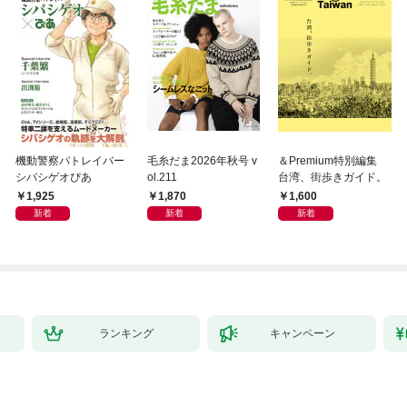
機動警察パトレイバー
毛糸だま2026年秋号 v
＆Premium特別編集
シバシゲオぴあ
ol.211
台湾、街歩きガイド。
1,925
1,870
1,600
新着
新着
新着
ランキング
キャンペーン