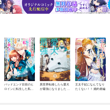
バッドエンド目前のヒ
異世界転移したら愛犬
王太子妃になんてなり
ロインに転生した私、
が最強になりました ～
たくない！！ 婚約者編
今世では恋愛するつも
シルバーフェンリルと
りがチートな兄が離し
俺が異世界暮らしを始
てくれません！？@C
めたら～ THE COMIC
OMIC