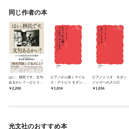
同じ作者の本
はい、移民です。文句
ピアノから聴くマイル
ピアノトリオ モダン
あるかい？～ひとりの
ス・デイビス モダンジ
ジャズへの入り口
帰化者の日本文化雑考
ャズのリズムセクショ
2,200
1,034
1,034
～
ン
光文社のおすすめ本