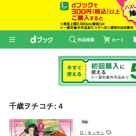
作品検索
カート
千歳ヲチコチ: 4
完結
D・キッサン