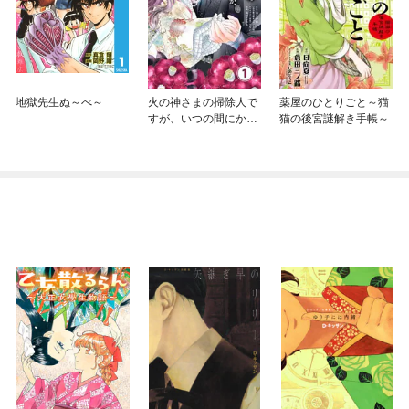
地獄先生ぬ～べ～
火の神さまの掃除人で
薬屋のひとりごと～猫
すが、いつの間にか花
猫の後宮謎解き手帳～
嫁として溺愛されてい
ます【単話】