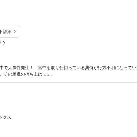
ト詳細
%
中で大事件発生！ 宮中を取り仕切っている典侍が行方不明になってい
、その屋敷の持ち主は……。
ミックス