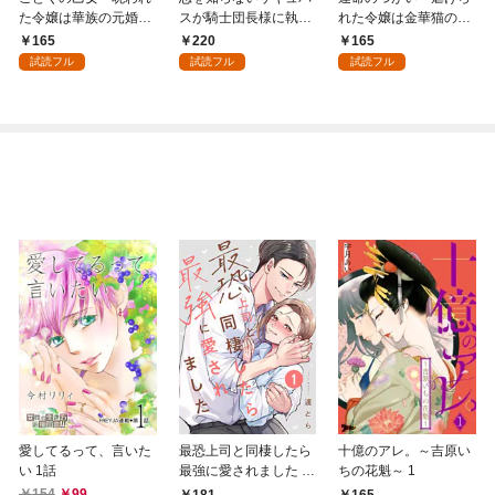
た令嬢は華族の元婚約
スが騎士団長様に執着
れた令嬢は金華猫の一
者に溺愛される～: 1
溺愛されるまで: 1
途な愛で幸せを掴む～:
165
220
165
1
試読フル
試読フル
試読フル
愛してるって、言いた
最恐上司と同棲したら
十億のアレ。～吉原い
い 1話
最強に愛されました 1
ちの花魁～ 1
巻
154
99
181
165