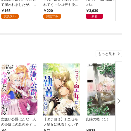
て雇われましたが、結
れてく～シゴデキ後輩
orks
婚を迫られています: 1
は推しのメロ声配信者
165
220
3,630
でした～: 1
試読フル
試読フル
新着
もっと見る
女嫌い公爵はただ一人
【タテヨミ】1.ニセモ
真綿の檻（１）
の令嬢にのみ恋をする
ノ皇女に執着しないで
む
（分冊版）第１話
0
71
528