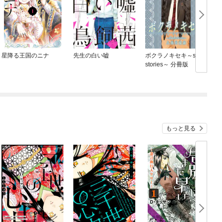
星降る王国のニナ
先生の白い嘘
ボクラノキセキ～short
G
stories～ 分冊版
もっと見る