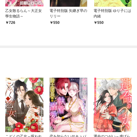
乙女散るらん～大正女
電子特別版 矢継ぎ早の
電子特別版 ゆり子には
學生物語～
リリー
内緒
726
550
550
こどくの乙女～呪われ
恋を知らないサキュバ
運命のつがい～虐げら