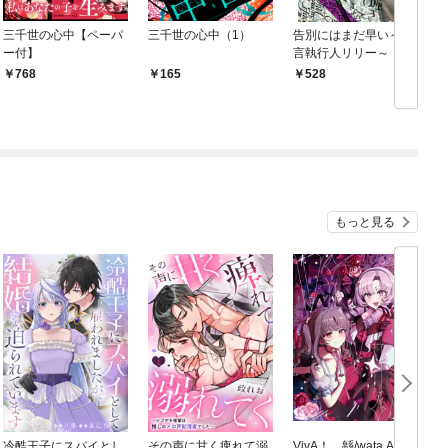
三千世の心中【ペーパ
三千世の心中（1）
告別にはまだ早い～遺
ー付】
言執行人リリー～ 1
768
165
528
もっと見る
冷酷王子にスパイとし
その声に甘く痺れて溺
VivA！ 緜/wata Art W