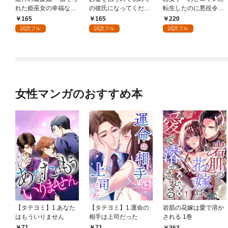
れた姫巫女の幸福な嫁
の彼氏になってくださ
転生したのに悪役令嬢
入り～: 1
い: 1
の弟（攻略対象外）に
165
165
220
執着えっちされるんで
試読フル
試読フル
試読フル
すが！？: 1
女性マンガのおすすめ本
【タテヨミ】1.あなた
【タテヨミ】1.運命の
岩肌の花嫁は愛で溶か
はもういりません
相手は上司だった
される 1巻
71
71
363