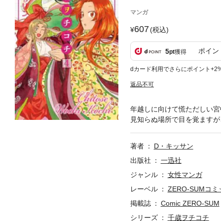
マンガ
607
(税込)
ポイン
5
pt
獲得
dカード利用でさらにポイント+2
返品不可
年越しに向けて慌ただしい宮
見知らぬ場所で目を覚ますが
著者
D・キッサン
出版社
一迅社
ジャンル
女性マンガ
レーベル
ZERO-SUMコ
掲載誌
Comic ZERO-SUM
シリーズ
千歳ヲチコチ