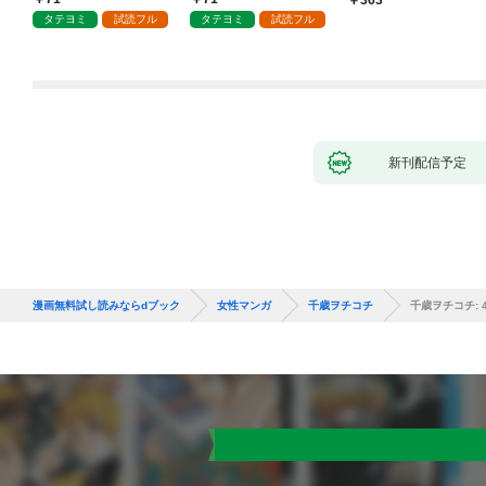
タテヨミ
試読フル
タテヨミ
試読フル
新刊配信予定
漫画無料試し読みならdブック
女性マンガ
千歳ヲチコチ
千歳ヲチコチ: 