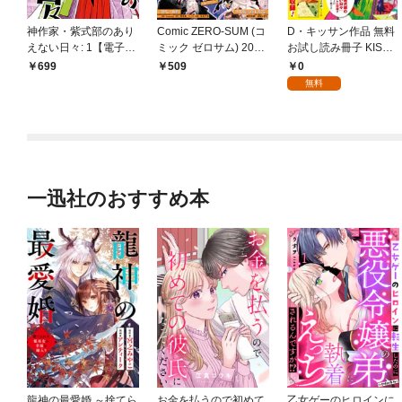
神作家・紫式部のあり
Comic ZERO-SUM (コ
D・キッサン作品 無料
えない日々: 1【電子限
ミック ゼロサム) 2025
お試し読み冊子 KISSA
定描き下ろしペーパー
年1月号[雑誌]
N Collection
0
699
509
付き】
無料
一迅社のおすすめ本
龍神の最愛婚 ～捨てら
お金を払うので初めて
乙女ゲーのヒロインに