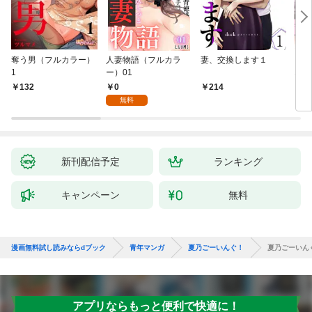
奪う男（フルカラー）
人妻物語（フルカラ
妻、交換します１
ごめ
1
ー）01
ない
0
132
214
1
無料
新刊配信予定
ランキング
キャンペーン
無料
漫画無料試し読みならdブック
青年マンガ
夏乃ごーいんぐ！
夏乃ごーいん
アプリならもっと便利で快適に！