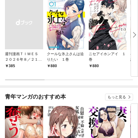
週刊漫画ＴＩＭＥＳ
クールな氷上さんは迫
ニセアイホンアイ １
へな
２０２６年８／２１・
りたい １巻
巻
話焼
２８合併号
巻
￥385
880
880
8
青年マンガのおすすめ本
もっと見る