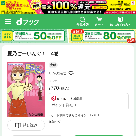
作品検索
カート
はじめての方へ
夏乃ごーいんぐ！ 4巻
完結
たかの宗美
マンガ
770
(税込)
7
pt
獲得
ポイント詳細
dカード利用でさらにポイント+2%
返品不可
試し読み