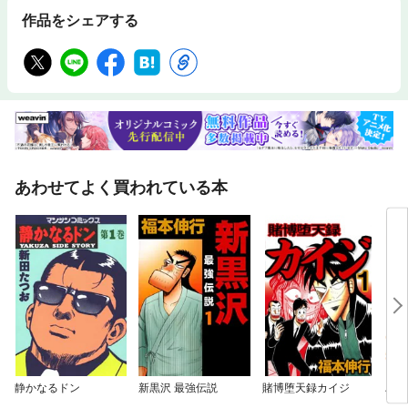
作品をシェアする
あわせてよく買われている本
静かなるドン
新黒沢 最強伝説
賭博堕天録カイジ
ぷち