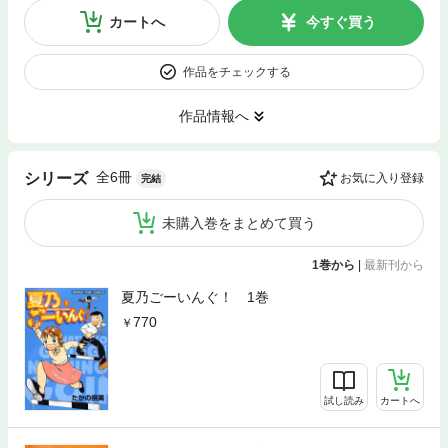
カートへ
今すぐ買う
作品をチェックする
作品情報へ
全6冊
シリーズ
お気に入り登録
完結
未購入巻をまとめて買う
1巻から
|
最新刊から
夏乃ごーいんぐ！ 1巻
770
試し読み
カートへ