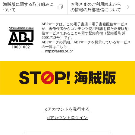
海賊版に関する取り組みに
お客さまのご利用端末から
ついて
の情報の外部送信について
ABJマークは、この電子書店・電子書籍配信サービス
が、著作権者からコンテンツ使用許諾を得た正規版配
信サービスであることを示す登録商標（登録番号 第
6091713号）です。
ABJマークの詳細、ABJマークを掲示しているサービス
の一覧はこちら
→
https://aebs.or.jp/
dアカウントを発行する
dアカウントログイン