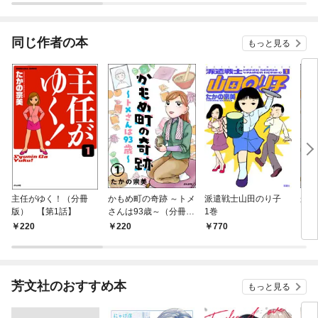
同じ作者の本
もっと見る
主任がゆく！（分冊
かもめ町の奇跡 ～トメ
派遣戦士山田のり子
かも
版） 【第1話】
さんは93歳～（分冊
1巻
さん
版） 【第1話】
ろし
220
220
770
7
芳文社のおすすめ本
もっと見る