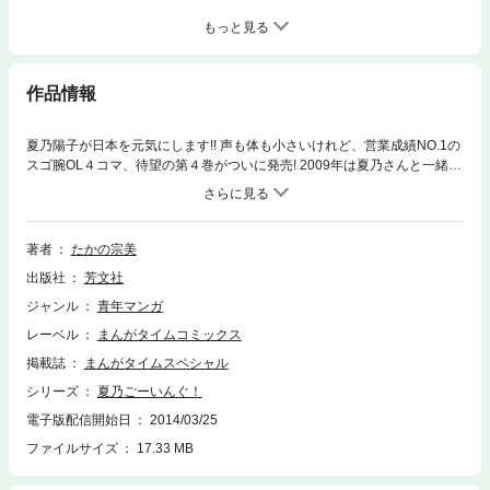
もっと見る
作品情報
夏乃陽子が日本を元気にします!! 声も体も小さいけれど、営業成績NO.1の
スゴ腕OL４コマ、待望の第４巻がついに発売! 2009年は夏乃さんと一緒に
初笑い☆
著者
たかの宗美
出版社
芳文社
ジャンル
青年マンガ
レーベル
まんがタイムコミックス
掲載誌
まんがタイムスペシャル
シリーズ
夏乃ごーいんぐ！
電子版配信開始日
2014/03/25
ファイルサイズ
17.33 MB