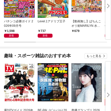
パチンコ必勝ガイド 2
Level.1アドリブ王子
【動画無し】ぱちんこ
パチ
026年09月号
オリ術MARILYN 水着d
02
e灼熱フィーバータイ
1,598
737
1,
679
ム
新着
新着
趣味・スポーツ雑誌のおすすめ本
もっと見る
週刊TVガイド 2026年
BE-PAL (ビーパル) 20
声優グランプリ 2026
サラ