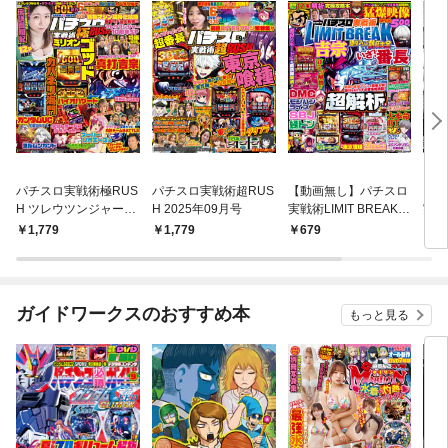
パチスロ実戦術極RUS
パチスロ実戦術超RUS
【動画無し】パチスロ
【動
H ツレウツンジャー10
H 2025年09月号
実戦術LIMIT BREAK
実戦
周年SP
現役マシン熱狂大全
イン
1,779
1,779
679
6
ガイドワークスのおすすめ本
もっと見る