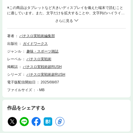
※この商品はタブレットなど大きいディスプレイを備えた端末で読むこと
に適しています。また、文字だけを拡大することや、文字列のハイライ
ト、検索、辞書の参照、引用などの機能が使用できません。■動画の視聴
に関する注意事項1）紙版のDVDはWEB上でご覧いただけます。2）動画
の視聴期間は2025年8月7日から2026年2月7日までとなります。視聴期間
経過後は動画を視聴することは出来ません。あらかじめご了承ください。
著者
パチスロ実戦術編集部
視聴期間経過後に電子書籍を購入された方の視聴期間も上記と同様になり
出版社
ガイドワークス
ますのでご注意ください。3）新型コロナ対策のためマスクを着用してい
る場合がございます。■WEB特典に関する注意事項WEB特典である動画や
ジャンル
趣味・スポーツ雑誌
記事、漫画、グラビア等の視聴期間は2025年8月7日から2026年2月7日ま
レーベル
パチスロ実戦術
でとなります。視聴期間経過後はこれらのコンテンツを視聴することは出
来ません。あらかじめご了承ください。【DVD】超ブッコミ&ガチバトル
掲載誌
パチスロ実戦術超RUSH
DVD◎THEツレウツンジャーDASH 95min出演者 ■サワ・ミオリ ■ニ
シリーズ
パチスロ実戦術超RUSH
ッタロビンソン ■戸田マサシン収録機種 L 東京喰種／スマスロ ゴッド
電子版配信開始日
2025/08/07
イーターリザレクションスマスロモンキーターンV／かぐや様は告らせた
い◎ブッコミ決闘＋ガチプロ 105min出演者 ■サワ・ミオリ ■渚 ■スロ
ファイルサイズ
- MB
ミック・エイキ収録機種 いざ！番長／Lゴジラ／L 東京喰種／スマスロ
デビル メイ クライ5 スタイリッシュトライブ◎激突！スロッターズ THE V
ersuS IV♯10 91min出演者 ■ジャスティン翔 ■ほしのしほ ■くればち
作品をシェアする
ゃん ■ミナト収録機種 いざ！番長／スマスロ 緑ドン VIVA!情熱南米編
REVIVAL防振り／ディスクアップULTRAREMIX◎勝ちたいんや!!MAX 90m
in出演者 ■大水プリン ■もてぎカナ ■東條さとみ収録機種 スマスロ
マギアレコード 魔法少女まどか☆マギカ外伝／L 東京喰種◎サワ・ミオリ
の笑顔を取り戻せ！ プレイバック2015 50min出演者 ■サワ・ミオ