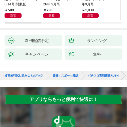
8/14号 関東版
26年 9月号
年9月号
589
730
1,039
6
新着
新着
新着
新刊配信予定
ランキング
キャンペーン
無料
漫画無料試し読みならdブック
趣味・スポーツ雑誌
パチスロ実戦術超RUSH
アプリならもっと便利で快適に！