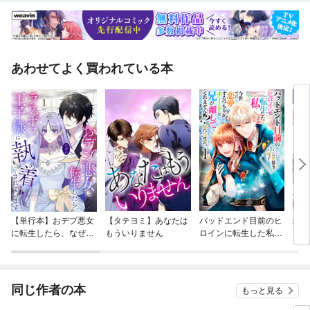
リ ■ネッス ■ニッタロビンソン ■慶収録機種 ミリオンゴッド凱旋／
マイジャグラー【MAGAZINE】 グール全方向攻略号!!L 東京喰種 完全攻略
サワ的 L 東京喰種 魂情論L ダーリン・イン・ザ・フランキススマスロ東京
リベンジャーズパチスロ 転生したら剣でしたL咲-Saki- 頂上決戦L アズー
ルレーン THE ANIMATIONマタドールⅢBT機動向調査あきげん・秋山のハ
あわせてよく買われている本
イエナ軍団オーディション『吉宗』&『L 東京喰種』高設定狙いの極意ス
マスロ マギアレコード 魔法少女まどか☆マギカ外伝スマスロ デビル メイ
クライ5 スタイリッシュトライブアレックス ブライトいざ！番長LBパチス
ロ ヱヴァンゲリヲン ～約束の扉～スマスロバベルクレアの秘宝伝 ～はじ
まりの扉と太陽の石～ ボーナストリガーver.
【単行本】おデブ悪女
【タテヨミ】あなたは
バッドエンド目前のヒ
結界
に転生したら、なぜか
もういりません
ロインに転生した私、
ラスボス王子様に執着
今世では恋愛するつも
されています
りがチートな兄が離し
てくれません！？@C
OMIC
同じ作者の本
もっと見る