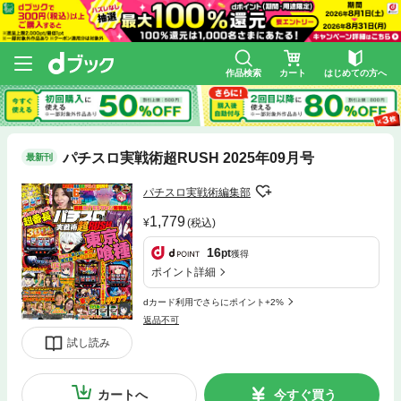
作品検索
カート
はじめての方へ
パチスロ実戦術超RUSH 2025年09月号
最新刊
パチスロ実戦術編集部
1,779
(税込)
16
pt
獲得
ポイント詳細
dカード利用でさらにポイント+2%
返品不可
試し読み
カートへ
今すぐ買う