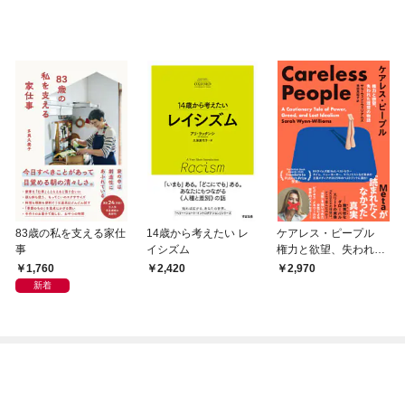
83歳の私を支える家仕
14歳から考えたい レ
ケアレス・ピープル
事
イシズム
権力と欲望、失われた
理想の物語 Meta
1,760
2,420
2,970
が”読まれたくなかっ
新着
た”真実