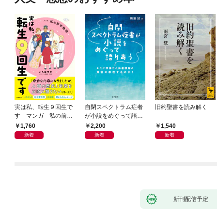
実は私、転生９回生で
自閉スペクトラム症者
旧約聖書を読み解く
す マンガ 私の前世
が小説をめぐって語り
物語
あう
1,760
2,200
1,540
新着
新着
新着
新刊配信予定