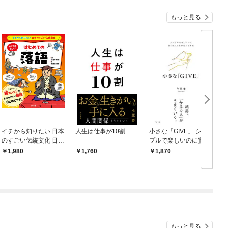
もっと見る
イチから知りたい 日本
人生は仕事が10割
小さな「GIVE」 シン
のすごい伝統文化 日本
プルで楽しいのに驚く
の伝統芸能入門 落語
ほど人生が変わる習慣
1,980
1,760
1,870
もっと見る