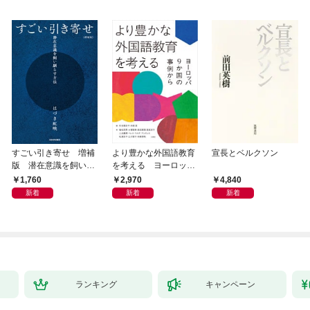
すごい引き寄せ 増補
より豊かな外国語教育
宣長とベルクソン
版 潜在意識を飼い馴
を考える ヨーロッパ
らす方法
9か国の事例から
1,760
2,970
4,840
新着
新着
新着
ランキング
キャンペーン