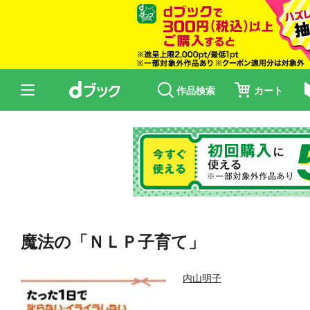
作品検索
カート
魔法の「ＮＬＰ子育て」
内山明子