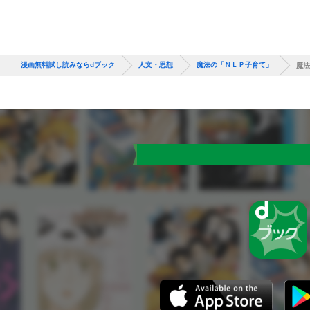
漫画無料試し読みならdブック
人文・思想
魔法の「ＮＬＰ子育て」
魔法