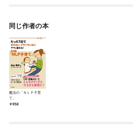
てくれません！？@C
OMIC
同じ作者の本
魔法の「ＮＬＰ子育
て」
958