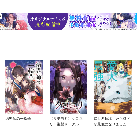
結界師の一輪華
【タテヨミ】クロユ
異世界転移したら愛犬
リ〜復讐サークル〜
が最強になりました ～
シルバーフェンリルと
俺が異世界暮らしを始