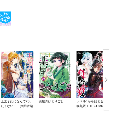
王太子妃になんてなり
薬屋のひとりごと
レベル1から始まる召
たくない！！ 婚約者編
喚無双 THE COMIC