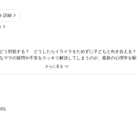
ト詳細
%
どう対処する？ どうしたらイライラをためずに子どもと向き合える？
なママの疑問や不安をスッキリ解決してしまうのが、最新の心理学を駆
によくある状況別に、具体的な「言葉がけ」やママをもっとラクにする
ます！
/01