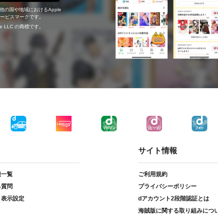
の他の国や地域におけるApple
c.のサービスマークです。
ogle LLC の商標です。
サイト情報
種一覧
ご利用規約
る質問
プライバシーポリシー
ト表示設定
dアカウント2段階認証とは
海賊版に関する取り組みにつ