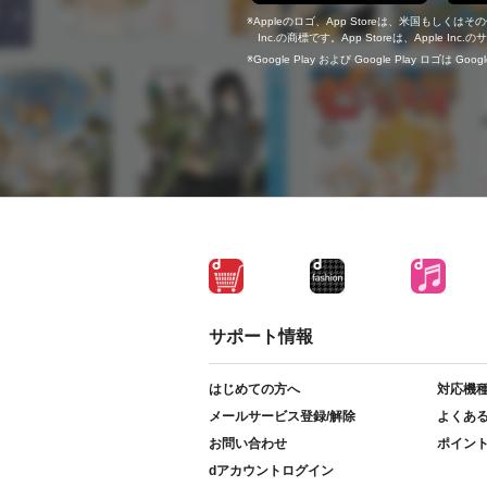
Appleのロゴ、App Storeは、米国もしくはそ
Inc.の商標です。App Storeは、Apple In
Google Play および Google Play ロゴは Go
サポート情報
はじめての方へ
対応機
メールサービス登録/解除
よくあ
お問い合わせ
ポイン
dアカウントログイン