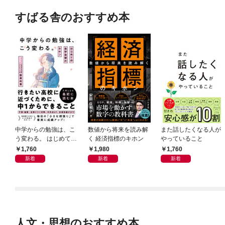
すばる舎のおすすめ本
中学からの勉強は、こ
数値から将来を読み解
また話したくなる人が
う変わる。 はじめての
く 経済指標のキホン
やっていること
自学自習のキホン
1,760
1,980
1,760
新着
新着
新着
人文・思想のおすすめ本