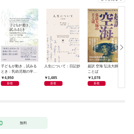
子どもが動き，試みる
人生について：日記抄
超訳 空海 弘法大師の
とき：乳幼児期の学び
ことば
におけるドゥルーズ／
4,950
1,485
1,078
ガタリ論
新着
新着
新着
無料