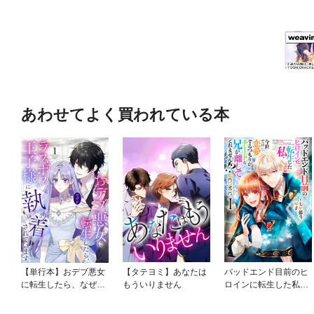
あわせてよく買われている本
【単行本】おデブ悪女
【タテヨミ】あなたは
バッドエンド目前のヒ
に転生したら、なぜか
もういりません
ロインに転生した私、
ラスボス王子様に執着
今世では恋愛するつも
されています
りがチートな兄が離し