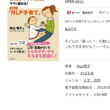
958
(税込)
ポイン
8
pt
獲得
dカード利用でさらにポイント+2
返品不可
子どもの「困った！」行動に
これで大丈夫かな？——そん
子育て」法。 子育ての毎日
ど、実践的ノウハウを伝授し
著者
内山明子
出版社
すばる舎
ジャンル
人文・思想
電子版配信開始日
2013/10
ファイルサイズ
2.55 MB