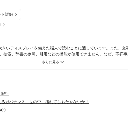
ント詳細
%
大きいディスプレイを備えた端末で読むことに適しています。また、文
、検索、辞書の参照、引用などの機能が使用できません。なぜ、不祥事が
蔓延する社会に江上剛の怒りが炸裂!!時事トップ・コンフィデンシャル
・紀行
れるガバナンス 世の中、壊れてしもたやないか！
/09