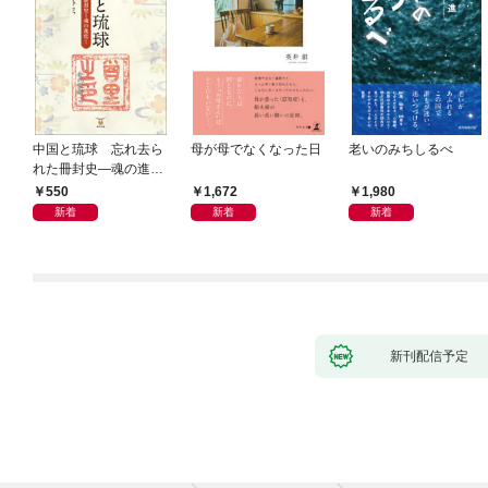
中国と琉球 忘れ去ら
母が母でなくなった日
老いのみちしるべ
れた冊封史―魂の進化
―
550
1,672
1,980
新着
新着
新着
新刊配信予定