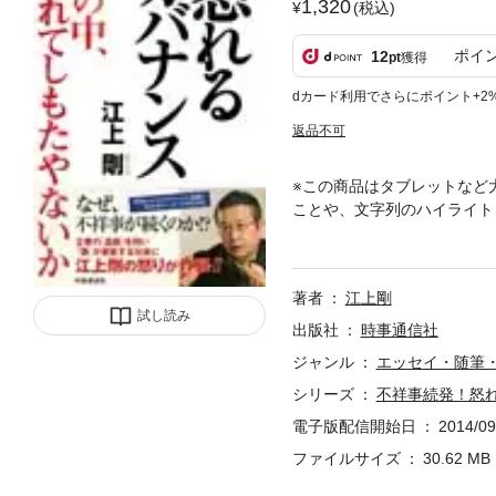
1,320
(税込)
ポイ
12
pt
獲得
dカード利用でさらにポイント+2
返品不可
※この商品はタブレットなど
ことや、文字列のハイライト
業の「品格」を問い「偽」が
ッセーが単行本化。
著者
江上剛
試し読み
出版社
時事通信社
ジャンル
エッセイ・随筆
シリーズ
不祥事続発！怒
電子版配信開始日
2014/09
ファイルサイズ
30.62 MB