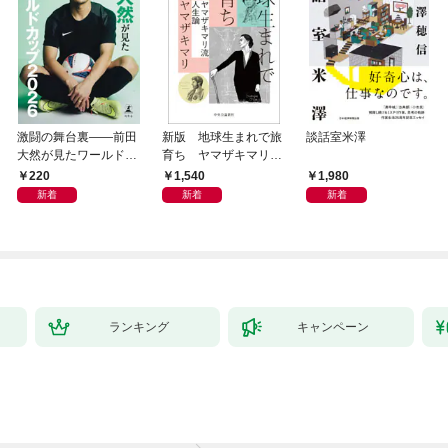
激闘の舞台裏――前田
新版 地球生まれで旅
談話室米澤
大然が見たワールドカ
育ち ヤマザキマリ流
ップ2026
人生論
220
1,540
1,980
新着
新着
新着
ランキング
キャンペーン