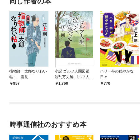
同じ作者の本
指物師一太郎なりわい
小説 ゴルフ人間図鑑
ハリー亭の穏やかな
帖１ 露見
波乱万丈編 ゴルフ人
日々
生、泣いて、笑って
957
1,760
770
時事通信社のおすすめ本