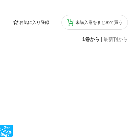
お気に入り登録
未購入巻をまとめて買う
1巻から
|
最新刊から