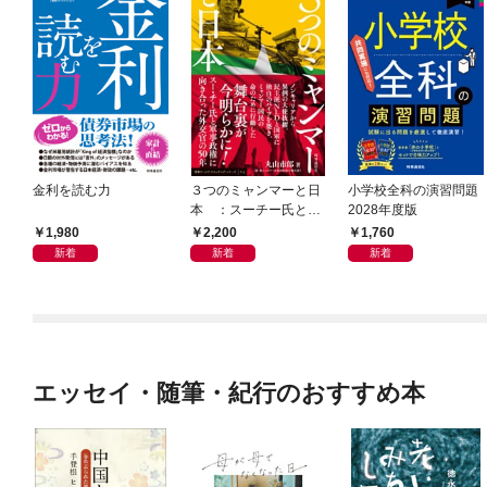
金利を読む力
３つのミャンマーと日
小学校全科の演習問題
本 ：スーチー氏と軍
2028年度版
事政権に向き合った外
1,980
2,200
1,760
交官の50年
新着
新着
新着
エッセイ・随筆・紀行のおすすめ本