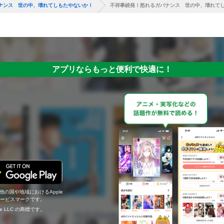
ナンス 世の中、壊れてしもたやないか！
不祥事続発！怒れるガバナンス 世の中、壊れて
アプリならもっと便利で快適に！
の他の国や地域におけるApple
c.のサービスマークです。
ogle LLC の商標です。