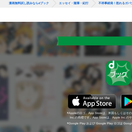
漫画無料試し読みならdブック
エッセイ・随筆・紀行
不祥事続発！怒れるガバ
Appleのロゴ、App Storeは、米国もしくはそ
Inc.の商標です。App Storeは、Apple In
Google Play および Google Play ロゴは Go