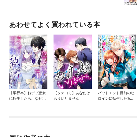
あわせてよく買われている本
【単行本】おデブ悪女
【タテヨミ】あなたは
バッドエンド目前のヒ
に転生したら、なぜか
もういりません
ロインに転生した私、
ラスボス王子様に執着
今世では恋愛するつも
されています
りがチートな兄が離し
てくれません！？@C
OMIC