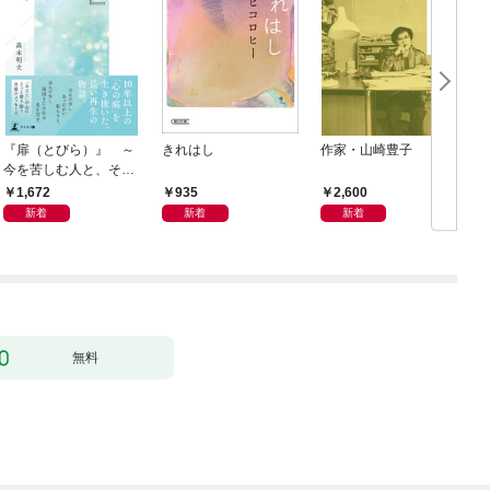
『扉（とびら）』 ～
きれはし
作家・山崎豊子
今を苦しむ人と、その
ご家族、そして「あな
1,672
935
2,600
た」へ～
新着
新着
新着
無料