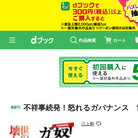
作品検索
カート
不祥事続発！怒れるガバナンス 
最新刊
江上剛