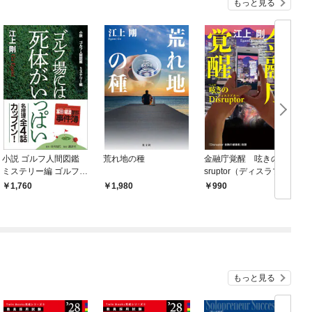
もっと見る
小説 ゴルフ人間図鑑
荒れ地の種
金融庁覚醒 呟きのDi
ミステリー編 ゴルフ場
sruptor（ディスラプタ
には死体がいっぱい
ー）
1,760
1,980
990
もっと見る