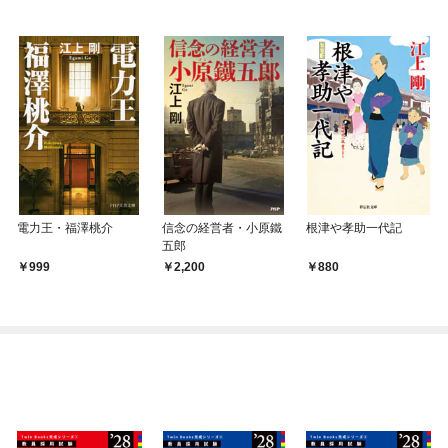
電力王・福澤桃介
信念の経営者・小原鐵
根津や孝助一代記
五郎
999
2,200
880