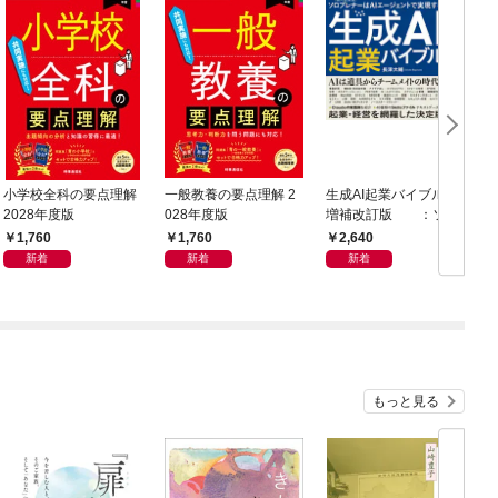
小学校全科の要点理解
一般教養の要点理解 2
生成AI起業バイブル
2028年度版
028年度版
増補改訂版 ：ソロ
プレナー［個人起業
1,760
1,760
2,640
家］はAIエージェント
新着
新着
新着
で実現する！
もっと見る