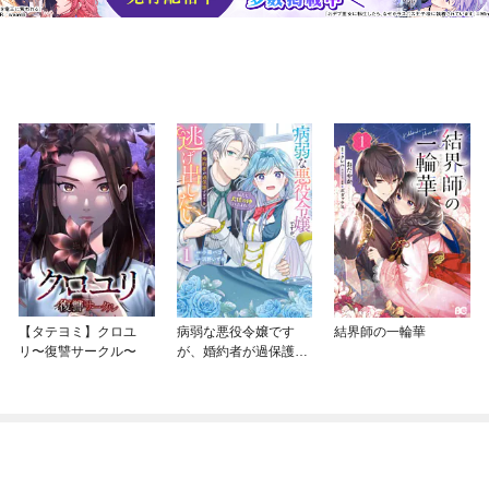
【タテヨミ】クロユ
病弱な悪役令嬢です
結界師の一輪華
リ〜復讐サークル〜
が、婚約者が過保護す
ぎて逃げ出したい(私た
ち犬猿の仲でしたよ
ね！？)