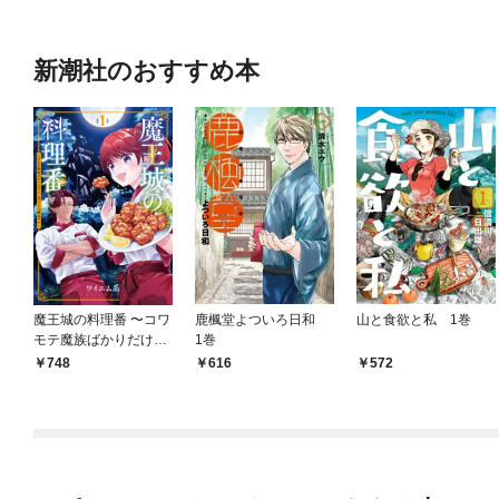
新潮社のおすすめ本
魔王城の料理番 〜コワ
鹿楓堂よついろ日和
山と食欲と私 1巻
モテ魔族ばかりだけ
1巻
ど、ホワイトな職場で
748
616
572
す〜 1巻