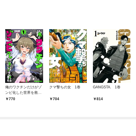
俺のワクチンだけがゾ
クマ撃ちの女 1巻
GANGSTA. 1巻
ンビ化した世界を救え
る 1巻
770
704
814