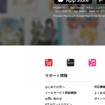
Appleのロゴ、App Storeは、米国もしくはそ
Inc.の商標です。App Storeは、Apple In
Google Play および Google Play ロゴは Go
サポート情報
はじめての方へ
対応機
メールサービス登録/解除
よくあ
お問い合わせ
ポイン
dアカウントログイン