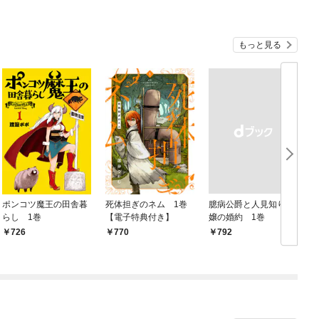
もっと見る
ポンコツ魔王の田舎暮
死体担ぎのネム 1巻
臆病公爵と人見知り令
らし 1巻
【電子特典付き】
嬢の婚約 1巻
1
726
770
￥792
￥