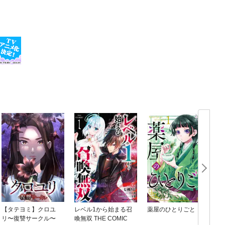
【タテヨミ】クロユ
レベル1から始まる召
薬屋のひとりごと
リ〜復讐サークル〜
喚無双 THE COMIC