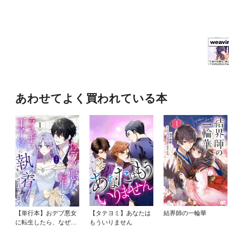
あわせてよく買われている本
【単行本】おデブ悪女
【タテヨミ】あなたは
結界師の一輪華
に転生したら、なぜか
もういりません