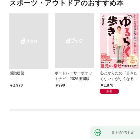
スポーツ・アウトドアのおすすめ本
感動建築
ボートレーサーポケッ
心とからだの「歩きた
トナビ 2026後期版
くない」がなくなる
らせん流 ゆるらく歩
1,870
￥2,970
￥990
き
新着
新刊配信予定