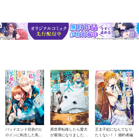
バッドエンド目前のヒ
異世界転移したら愛犬
王太子妃になんてなり
ロインに転生した私、
が最強になりました ～
たくない！！ 婚約者編