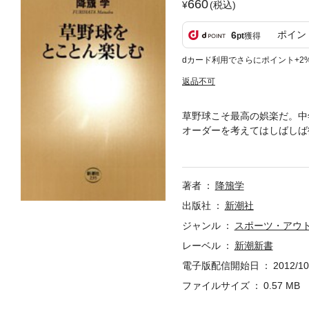
660
(税込)
ポイン
6
pt
獲得
dカード利用でさらにポイント+2
返品不可
草野球こそ最高の娯楽だ。中
オーダーを考えてはしばしば
げは大盛り上がり。果ては試
しみ」と、愛すべき「草野球
著者
降籏学
出版社
新潮社
ジャンル
スポーツ・アウ
レーベル
新潮新書
電子版配信開始日
2012/10
ファイルサイズ
0.57 MB