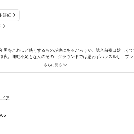
ト詳細
%
年男をこれほど熱くするものが他にあるだろうか。試合前夜は嬉しくて
徹夜。運動不足もなんのその、グラウンドでは思わずハッスルし、プレ
合後に新聞まで作ってしまう……。二つのチームでプレーする著者が語
バカ」たちの姿。
トドア
/05