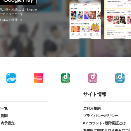
の他の国や地域におけるApple
c.のサービスマークです。
ogle LLC の商標です。
サイト情報
種一覧
ご利用規約
る質問
プライバシーポリシー
ト表示設定
dアカウント2段階認証とは
海賊版に関する取り組みにつ