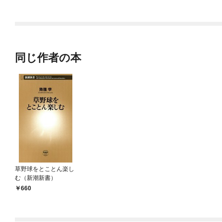
ラスボス王子様に執着
されています
同じ作者の本
草野球をとことん楽し
む（新潮新書）
660