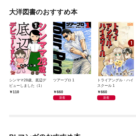
大洋図書のおすすめ本
シンママ28歳、底辺デ
ツアープロ 1
トライアングル・ハイ
ビューしました（1）
スクール 1
660
660
110
新着
新着