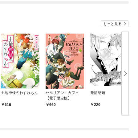
双【分冊版】
もっと見る
土地神様のわすれもん
セルリアン・カフェ
発情感知
D
【電子限定版】
ッ
616
660
220