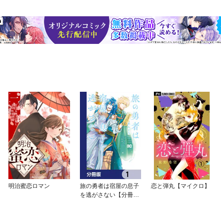
明治蜜恋ロマン
旅の勇者は宿屋の息子
恋と弾丸【マイクロ】
を逃がさない【分冊
版】