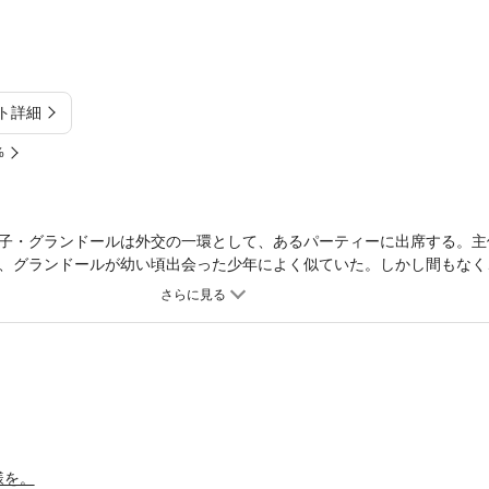
ト詳細
%
子・グランドールは外交の一環として、あるパーティーに出席する。主
、グランドールが幼い頃出会った少年によく似ていた。しかし間もなく
知る──パーティーはオークションで、グランドール自身が競売の対象だ
というミンシェアに無理やり体を奪われてしまい…！？
様を。