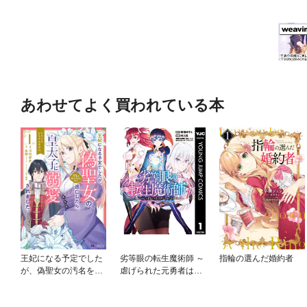
あわせてよく買われている本
王妃になる予定でした
劣等眼の転生魔術師 ～
指輪の選んだ婚約者
が、偽聖女の汚名を着
虐げられた元勇者は未
せられたので逃亡した
来の世界を余裕で生き
ら、皇太子に溺愛され
抜く～