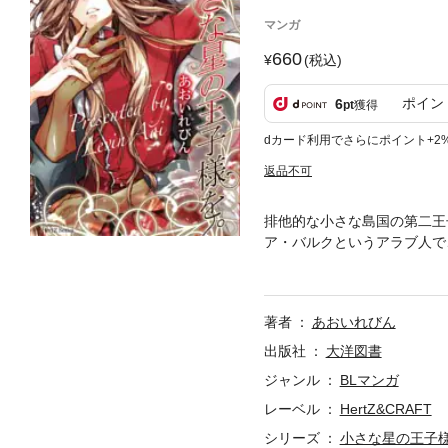
マンガ
660
(税込)
ポイン
6
pt
獲得
dカード利用でさらにポイント+2
返品不可
排他的な小さな島国の第二王
ア・バルクというアラブ人で
はパーティーの本当の目的を
に、グランドールを落札した
著者
あおいれびん
出版社
大洋図書
ジャンル
BLマンガ
レーベル
HertZ&CRAFT
シリーズ
小さな星の王子