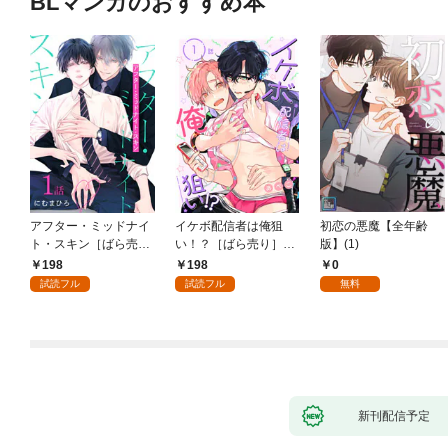
BLマンガのおすすめ本
アフター・ミッドナイ
イケボ配信者は俺狙
初恋の悪魔【全年齢
ト・スキン［ばら売
い！？［ばら売り］
版】(1)
り］ 第1話
第1話
198
198
0
試読フル
試読フル
無料
新刊配信予定