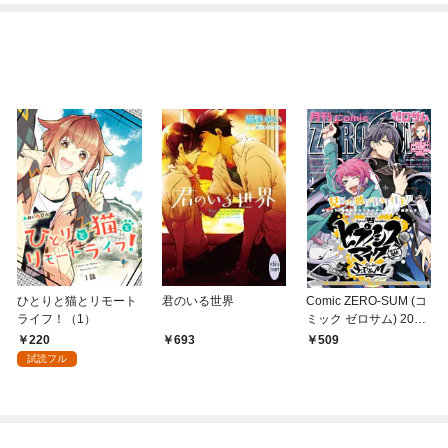
ひとりと猫とリモート
君のいる世界
Comic ZERO-SUM (コ
ライフ！（1）
ミック ゼロサム) 2019
年2月号[雑誌]
220
693
509
試読フル