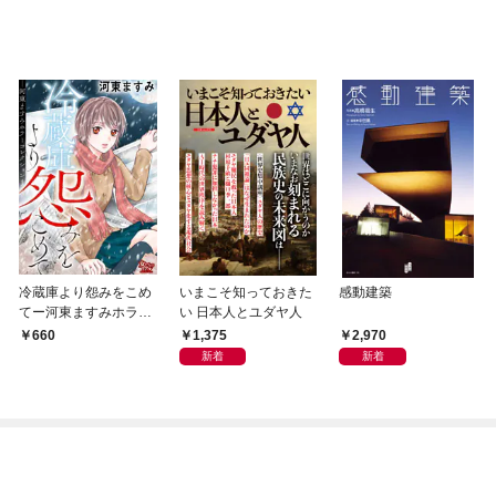
冷蔵庫より怨みをこめ
いまこそ知っておきた
感動建築
てー河東ますみホラー
い 日本人とユダヤ人
コレクション 1ー
1,375
2,970
660
新着
新着