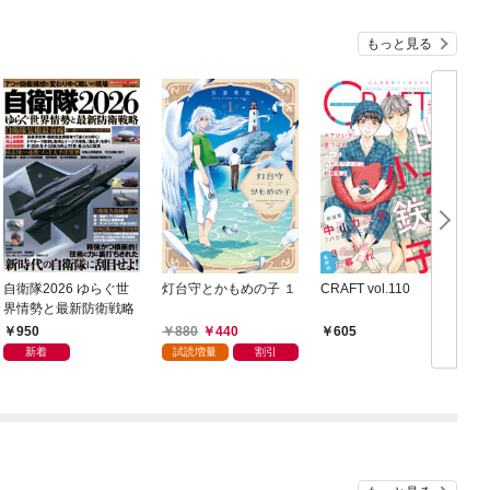
もっと見る
自衛隊2026 ゆらぐ世
灯台守とかもめの子 １
CRAFT vol.110
界情勢と最新防衛戦略
950
880
440
605
新着
試読増量
割引