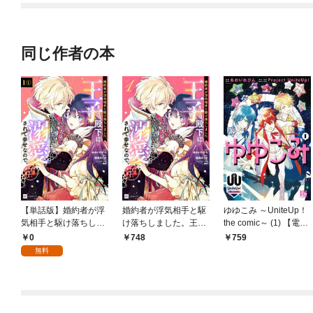
ました。そちらもどう
ぞお幸せに。（コミッ
ク） 分冊版
同じ作者の本
【単話版】婚約者が浮
婚約者が浮気相手と駆
ゆゆこみ ～UniteUp！
気相手と駆け落ちしま
け落ちしました。王子
the comic～ (1) 【電子
した。王子殿下に溺愛
殿下に溺愛されて幸せ
限定おまけ付き】
0
748
759
されて幸せなので、今
なので、今さら戻りた
無料
さら戻りたいと言われ
いと言われても困りま
ても困ります。 第1
す。1
話（1）