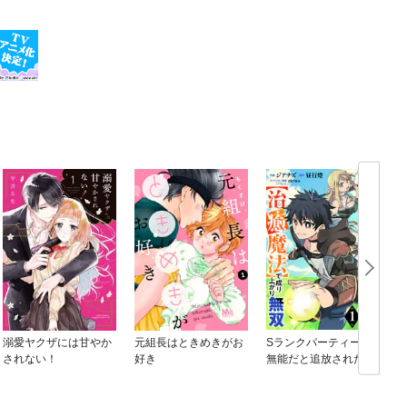
溺愛ヤクザには甘やか
元組長はときめきがお
Sランクパーティーを
されない！
好き
無能だと追放されたけ
ど、【鑑定】と【治癒
魔法】で成り上がり無