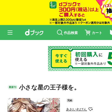
作品検索
カート
小さな星の王子様を。
最新刊
完結
あおいれびん