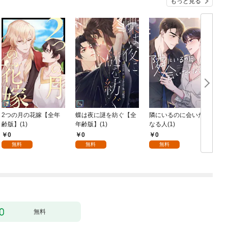
もっと見る
2つの月の花嫁【全年
蝶は夜に謎を紡ぐ【全
隣にいるのに会いたく
齢版】(1)
年齢版】(1)
なる人(1)
0
0
0
無料
無料
無料
無料