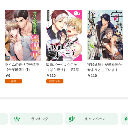
ライムの香りで発情中
吸血バーへようこそ
守銭奴騎士が俺を泣か
【全年齢版】(1)
［ばら売り］ 第1話
せようとしています
【単話】 1
0
110
110
無料
試読フル
ランキング
キャンペーン