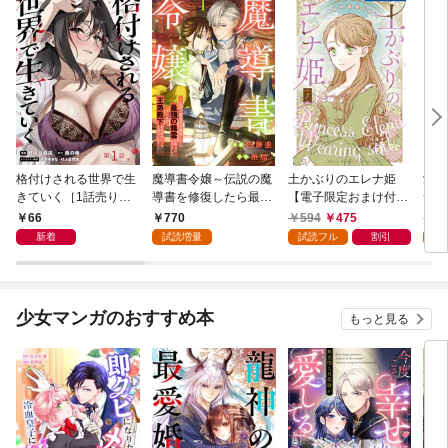
格付けされる世界で生
魔導書令嬢～伝説の魔
土かぶりのエレナ姫
愛さ
きていく［1話売り］
導書を修復したら最強
【電子限定おまけ付
つ 
第1話
の精霊が味方になりま
き】 1巻
66
770
594
475
6
した（クールな王弟殿
新着
試読増量
試読フル
割引
試
下がなぜかいつもそば
にいます）～【おまけ
描き下ろし付き】 1
巻
少女マンガのおすすめ本
もっと見る