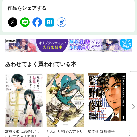
作品をシェアする
あわせてよく買われている本
灰被り姫は結婚した、
とんがり帽子のアトリ
監査役 野崎修平
花の