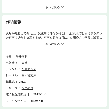
もっと見る
作品情報
火月が吐血して倒れた。変化期に伴侶を得なければ死んでしまう事を知っ
た有匡は結合を決意するが、有匡を想う火月は、幼馴染みで同族の琥龍と
の結合を試み失敗する。一縷の望みを抱き、秘薬を求めて有匡と火月は唐
土へ向かうが…！？稀代の陰陽師・有匡と両性体の猫・火月の伝奇ロマ
ン。
著者
平井摩利
出版社
白泉社
ジャンル
少女マンガ
レーベル
白泉社文庫
掲載誌
LaLa
シリーズ
火宵の月
電子版配信開始日
2012/10/30
ファイルサイズ
88.76 MB