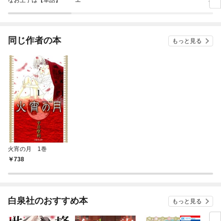
なお王子は【単話】
エ
郭恋
ロ】
同じ作者の本
もっと見る
火宵の月 1巻
738
白泉社のおすすめ本
もっと見る