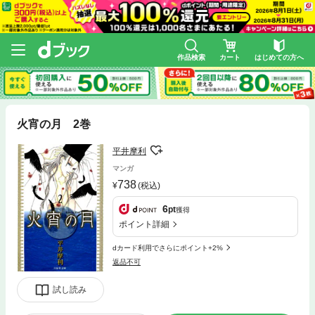
作品検索
カート
はじめての方へ
火宵の月 2巻
平井摩利
マンガ
738
(税込)
6
pt
獲得
ポイント詳細
dカード利用でさらにポイント+2%
返品不可
試し読み