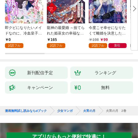
即クビになりたいメイ
龍神の最愛婚 ～捨てら
今度こそ幸せになりた
鬼条
ドなのに、冷血皇子に
れた姫巫女の幸福な嫁
くて離婚を決意したと
見初
執着されています第1
入り～: 1
ころ、無表情な旦那様
～１
0
165
198
99
1
話
が「愛してる」と言っ
試読フル
試読フル
試読フル
割引
試
てきました。1
新刊配信予定
ランキング
キャンペーン
無料
漫画無料試し読みならdブック
少女マンガ
火宵の月
火宵の月 2巻
アプリならもっと便利で快適に！