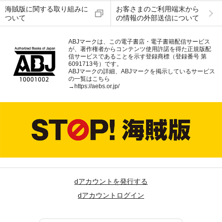
海賊版に関する取り組みに
お客さまのご利用端末から
ついて
の情報の外部送信について
ABJマークは、この電子書店・電子書籍配信サービス
が、著作権者からコンテンツ使用許諾を得た正規版配
信サービスであることを示す登録商標（登録番号 第
6091713号）です。
ABJマークの詳細、ABJマークを掲示しているサービス
の一覧はこちら
→
https://aebs.or.jp/
dアカウントを発行する
dアカウントログイン