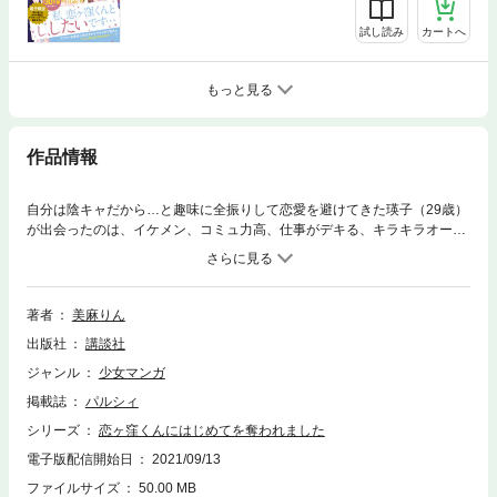
試し読み
カートへ
もっと見る
作品情報
自分は陰キャだから…と趣味に全振りして恋愛を避けてきた瑛子（29歳）
が出会ったのは、イケメン、コミュ力高、仕事がデキる、キラキラオーラ
に包まれためちゃモテ男子・恋ヶ窪くん（23歳）。なるべくかかわりたく
ない…と思っていた瑛子だが、あることをきっかけに彼に恋愛を教えても
らうことに…！？え、恋愛レッスンってどこまで！！？恋が苦手なアラサ
ー女子とキラキラ年下男子の、ドキドキがとまらないオトナのはじめてラ
著者
美麻りん
ブコメ！
出版社
講談社
ジャンル
少女マンガ
掲載誌
パルシィ
シリーズ
恋ヶ窪くんにはじめてを奪われました
電子版配信開始日
2021/09/13
ファイルサイズ
50.00 MB