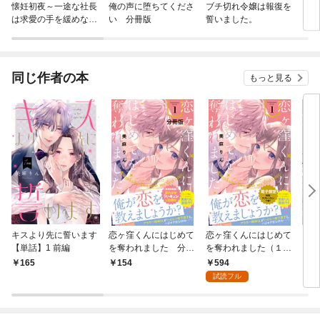
懐妊初夜～一途な社長
俺の声に堕ちてくださ
ブチ切れ令嬢は報復を
おし
は求愛の手を緩めない
い 分冊版
誓いました。
いし
～【マイクロ】
同じ作者の本
もっと見る
キスより先に誓います
恋ヶ窪くんにはじめて
恋ヶ窪くんにはじめて
キス
【単話】1 前編
を奪われました 分冊
を奪われました（１）
【単
版（１）
【電子限定：特別ラ
付き
594
165
154
9
ブレッスン描きおろし
試読フル
付き】