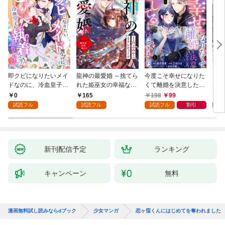
即クビになりたいメイ
龍神の最愛婚 ～捨てら
今度こそ幸せになりた
鬼条
ドなのに、冷血皇子に
れた姫巫女の幸福な嫁
くて離婚を決意したと
見初
執着されています第1
入り～: 1
ころ、無表情な旦那様
～１
0
165
198
99
1
話
が「愛してる」と言っ
試読フル
試読フル
試読フル
割引
試
てきました。1
新刊配信予定
ランキング
キャンペーン
無料
漫画無料試し読みならdブック
少女マンガ
恋ヶ窪くんにはじめてを奪われました