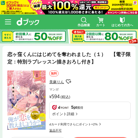
作品検索
カート
はじめての方へ
恋ヶ窪くんにはじめてを奪われました（１） 【電子限
定：特別ラブレッスン描きおろし付き】
無料
美麻りん
マンガ
594
(税込)
5
pt
獲得
ポイント詳細
dカード利用でさらにポイント+2%
返品不可