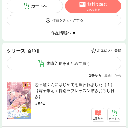
無料で読む
カートへ
08/09まで
作品をチェックする
作品情報へ
シリーズ
全10冊
お気に入り登録
未購入巻をまとめて買う
1巻から
|
最新刊から
恋ヶ窪くんにはじめてを奪われました（１）
【電子限定：特別ラブレッスン描きおろし付
き】
594
1冊無料
カートへ