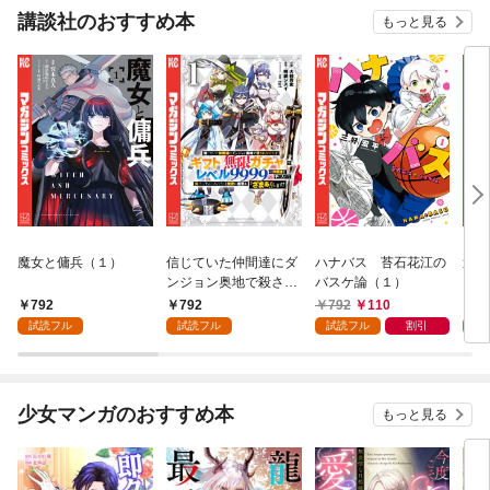
講談社のおすすめ本
もっと見る
魔女と傭兵（１）
信じていた仲間達にダ
ハナバス 苔石花江の
追放
ンジョン奥地で殺され
バスケ論（１）
『自
かけたがギフト『無限
領地
792
792
792
110
7
ガチャ』でレベル９９
強の
試読フル
試読フル
試読フル
割引
試
９９の仲間達を手に入
～最
れて元パーティーメン
で始
バーと世界に復讐＆
拓ス
『ざまぁ！』します！
（１
少女マンガのおすすめ本
もっと見る
（１）