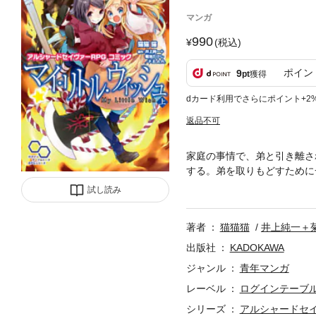
マンガ
990
(税込)
ポイン
9
pt
獲得
dカード利用でさらにポイント+2
返品不可
家庭の事情で、弟と引き離さ
する。弟を取りもどすために
Webでは見られなかった描
試し読み
著者
猫猫猫
井上純一＋
出版社
KADOKAWA
ジャンル
青年マンガ
レーベル
ログインテーブル
シリーズ
アルシャードセイ