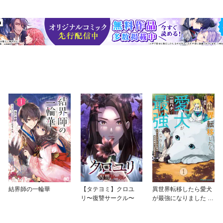
結界師の一輪華
【タテヨミ】クロユ
異世界転移したら愛犬
リ〜復讐サークル〜
が最強になりました ～
シルバーフェンリルと
俺が異世界暮らしを始