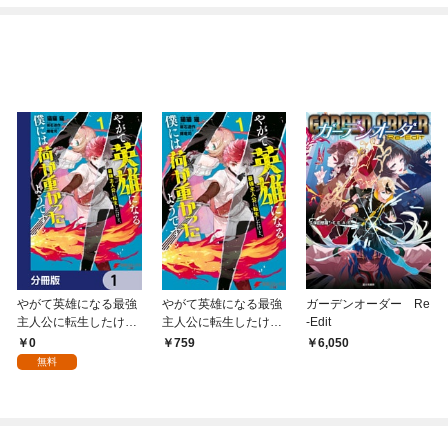
めたら～ THE COMIC
やがて英雄になる最強
やがて英雄になる最強
ガーデンオーダー Re
主人公に転生したけ
主人公に転生したけ
-Edit
ど、僕には荷が重かっ
ど、僕には荷が重かっ
0
759
6,050
たようです【分冊版】
たようです 1
無料
1