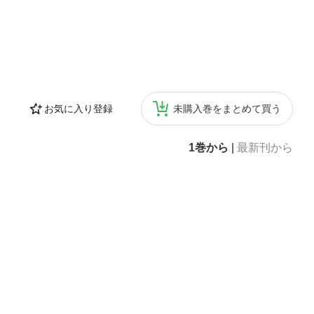
お気に入り登録
未購入巻をまとめて買う
1巻から
|
最新刊から