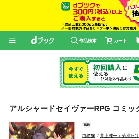
作品検索
カート
アルシャードセイヴァーRPG コミッ
完結
猫猫猫
井上純一＋菊池た