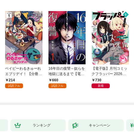
ベイビーわるきゅーれ
16年目の復讐～奴らを
【電子版】月刊コミッ
エブリデイ！ 【分冊
地獄に送るまで【電子
クフラッパー 2026年9
版】 1
単行本版】１
月号
214
660
730
試読フル
試読フル
新着
ランキング
キャンペーン