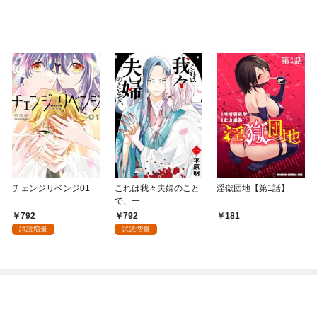
チェンジリベンジ01
これは我々夫婦のこと
淫獄団地【第1話】
で、一
792
792
181
試読増量
試読増量