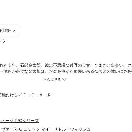
ト詳細
%
れた少年、石部金太郎。彼は不思議な狐耳の少女、たまきと出会い、ク
一億円が必要な金太郎は、お金を稼ぐため襲い来る奈落との戦いに身を
き下ろしショートコミックを多数収録！
菊池たけし／Ｆ．Ｅ．Ａ．Ｒ．
トークRPGシリーズ
ヴァーRPG コミック マイ・リトル・ウィッシュ