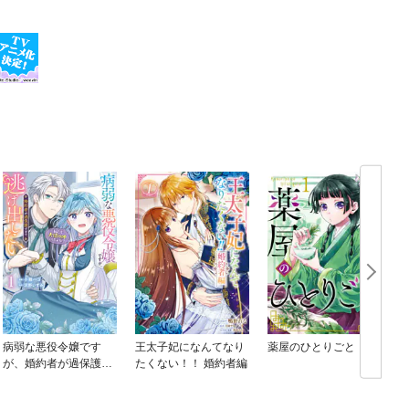
病弱な悪役令嬢です
王太子妃になんてなり
薬屋のひとりごと
が、婚約者が過保護す
たくない！！ 婚約者編
ぎて逃げ出したい(私た
ち犬猿の仲でしたよ