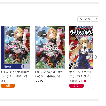
ね！？)
もっと見る
お前のような初心者が
お前のような初心者が
ナイトウィザード ヴ
いるか！ 不遇職『召喚
いるか！ 不遇職『召喚
ァリアブルウィッチ
師』なのにラスボスと
師』なのにラスボスと
１巻
0
858
600
715
言われているそうです
言われているそうで
無料
割引
【分冊版】 1
す １