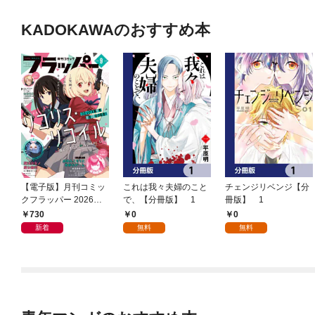
KADOKAWAのおすすめ本
【電子版】月刊コミッ
これは我々夫婦のこと
チェンジリベンジ【分
クフラッパー 2026年9
で、【分冊版】 1
冊版】 1
月号
730
0
0
新着
無料
無料