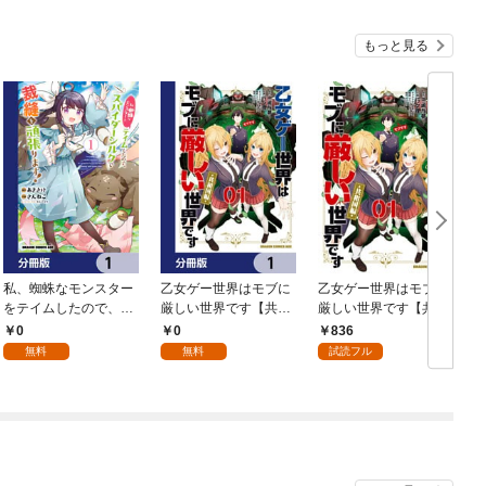
もっと見る
私、蜘蛛なモンスター
乙女ゲー世界はモブに
乙女ゲー世界はモブに
をテイムしたので、ス
厳しい世界です【共和
厳しい世界です【共和
パイダーシルクで裁縫
国編】【分冊版】 1
国編】 ０１
0
0
836
を頑張ります！【分冊
無料
無料
試読フル
版】 1