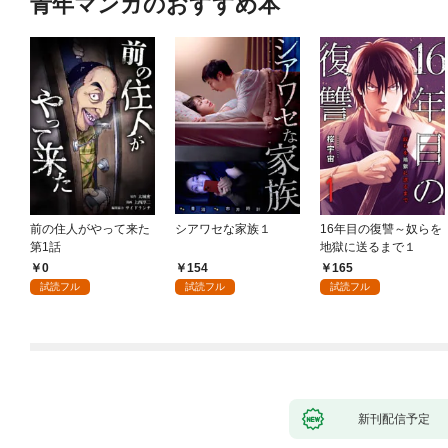
青年マンガのおすすめ本
前の住人がやって来た
シアワセな家族１
16年目の復讐～奴らを
第1話
地獄に送るまで１
0
154
165
試読フル
試読フル
試読フル
新刊配信予定