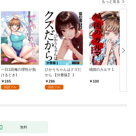
もっと見る
一日1回俺の理性が負
ひかりちゃんはクズだ
傾国のカルマ 1
けるとき1
から 【分冊版】 1
版
165
286
100
試読フル
試読フル
無料