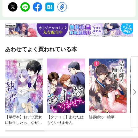
あわせてよく買われている本
【単行本】おデブ悪女
【タテヨミ】あなたは
結界師の一輪華
バッ
に転生したら、なぜか
もういりません
ロイ
ラスボス王子様に執着
今世
されています
りが