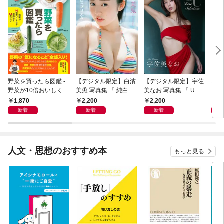
野菜を買ったら図鑑 -
【デジタル限定】白濱
【デジタル限定】宇佐
エロ
野菜が10倍おいしくな
美兎 写真集 『 純白の
美なお 写真集 『 U ～
る保存法と64のレシピ
プリズム 』
Best Selection ～ 』
1,870
2,200
2,200
1,
-
新着
新着
新着
人文・思想のおすすめ本
もっと見る