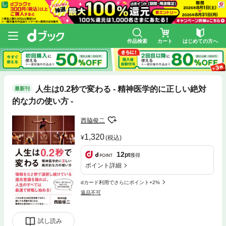
作品検索
カート
はじめての方へ
人生は0.2秒で変わる - 精神医学的に正しい絶対
最新刊
的な力の使い方 -
西脇俊二
1,320
(税込)
12
pt
獲得
ポイント詳細
dカード利用でさらにポイント+2%
返品不可
試し読み