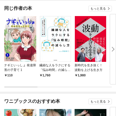
てく
OMI
同じ作者の本
もっと見る
ナギといっしょ 発達障
繊細な人をラクにする
新時代を生き抜く！
ユル
害の子育て 1
「悩み時間」の減らし
波動を上げる生き方
方 
方 医者が教えるHSP
チュ
110
1,760
1,980
1,
対策〈お悩みショート
「自
カット〉編
て語
ワニブックスのおすすめ本
もっと見る