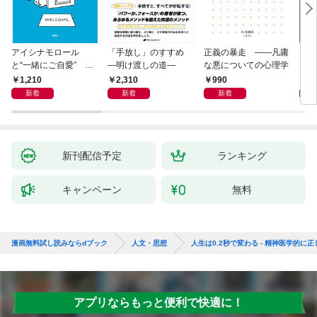
アイシナモロール
「手放し」のすすめ
正義の暴走 ――凡庸
リヴ
と“一緒にご自愛” ～
―明け渡しの道―
な悪についての心理学
イト
自分を好きになるため
1,210
2,310
990
2,
の56のコツ～
新着
新着
新着
新刊配信予定
ランキング
キャンペーン
無料
漫画無料試し読みならdブック
人文・思想
人生は0.2秒で変わる - 精神医学的に
アプリならもっと便利で快適に！