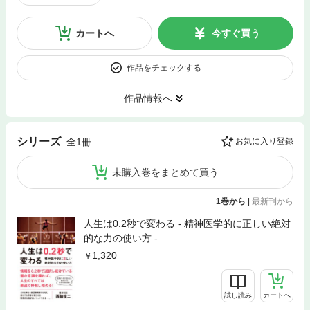
カートへ
今すぐ買う
作品をチェックする
作品情報へ
シリーズ
全1冊
お気に入り登録
未購入巻をまとめて買う
1巻から
|
最新刊から
人生は0.2秒で変わる - 精神医学的に正しい絶対
的な力の使い方 -
1,320
試し読み
カートへ