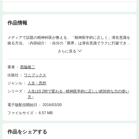
作品情報
メディアで話題の精神科医が教える、「精神医学的に正しく」潜在意識を
操る方法。〈内容紹介〉・自分の「限界」は潜在意識でラクに打破でき
る・嫌な情報は、「ポイッ！」と捨てられる・“運がいい人”は、必ず潜在
意識を使っている・豊臣秀吉も潜在意識を使いこなしていた！？・失敗は
ハリウッドのゴールデンパターン！・自分に「タイトル」をつければ生活
が変わる――etc.これは単なる自己啓発書ではなく、誰にでも奇跡が起こ
著者
西脇俊二
せる、驚異的な医学メソッドです！【著者情報】精神科医、ハタイクリニ
出版社
ワニブックス
ック院長。弘前大学医学部卒業。TBSドラマ『ATARU』医療監修も務めて
いた。国立国際医療センター勤務、国立秩父学園医務課医長などを経て、
ジャンル
人文・思想
2009年よりハタイクリニック院長。テレビドラマ医事監修、メディア出演
シリーズ
人生は0.2秒で変わる - 精神医学的に正しい絶対的な力の使い
や雑誌への寄稿も多数。
方 -
電子版配信開始日
2016/03/30
ファイルサイズ
6.57 MB
作品をシェアする