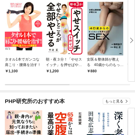
タオル1本でガンコな
朝・夜３分！「やせス
女医＆整体師が教え
「タ
肩こり・腰痛を治す！
イッチ」を押せばやせ
る 40歳からのもっと
すだ
たいところが全部やせ
もっと気持ちいいＳＥ
リ」
1,100
1,200
880
1,
る
Ｘ
にと
PHP研究所のおすすめ本
もっと見る