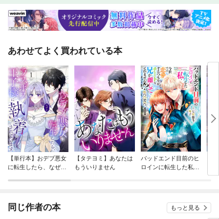
あわせてよく買われている本
【単行本】おデブ悪女
【タテヨミ】あなたは
バッドエンド目前のヒ
【タ
に転生したら、なぜか
もういりません
ロインに転生した私、
リ〜
ラスボス王子様に執着
今世では恋愛するつも
されています
りがチートな兄が離し
てくれません！？@C
OMIC
同じ作者の本
もっと見る