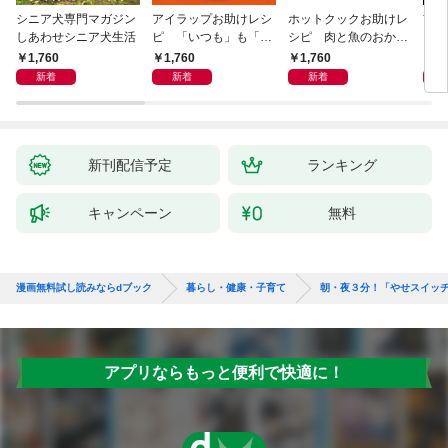
シニア犬専門マガジン
アイラップお助けレシ
ホットクックお助けレ
首
しあわせシニア犬生活
ピ 「いつも」も「も
シピ 肉と魚のおか
ヨガ
しも」もおいしい！
ず 少ない材料＆調味
ラと
1,760
1,760
1,760
1,
料で、あとはスイッチ
リー
新着
新着
新着
ポン！
昇と
新刊配信予定
ランキング
キャンペーン
無料
漫画無料試し読みならdブック
暮らし・健康・子育て
朝・夜３分！「やせスイッ
アプリならもっと便利で快適に！