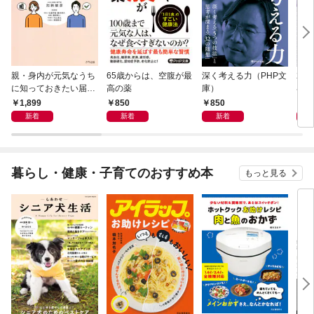
親・身内が元気なうち
65歳からは、空腹が最
深く考える力（PHP文
20
に知っておきたい届
高の薬
庫）
界史
出・手続きの準備（き
1,899
850
850
1,
ずな出版）
新着
新着
新着
暮らし・健康・子育てのおすすめ本
もっと見る