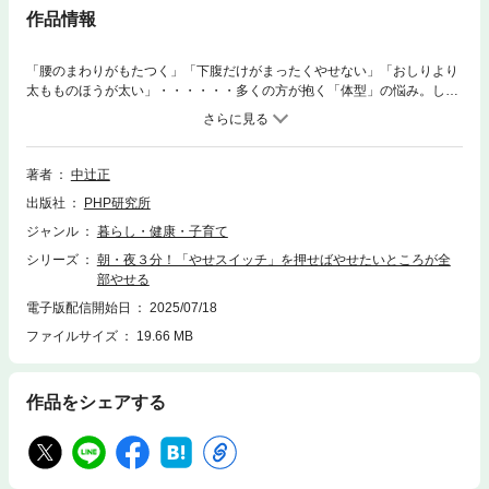
作品情報
「腰のまわりがもたつく」「下腹だけがまったくやせない」「おしりより
太もものほうが太い」・・・・・・多くの方が抱く「体型」の悩み。しか
し、みなさんが「太っている」と思っているのは、実は「水分が溜まって
しまっている状態」であるということ、つまり「むくみ」が太りの原因で
す。そこで、本書では「RD深層リンパドレナージ」を通して、むくみの
原因となるリンパの滞りを解消していく方法を紹介します。体の深層部に
著者
中辻正
ある筋肉をほぐしながら、リンパの流れをスムーズにし、リンパのめぐり
出版社
PHP研究所
を根本から解決することで、太りにくい体をつくりましょう。
ジャンル
暮らし・健康・子育て
シリーズ
朝・夜３分！「やせスイッチ」を押せばやせたいところが全
部やせる
電子版配信開始日
2025/07/18
ファイルサイズ
19.66 MB
作品をシェアする