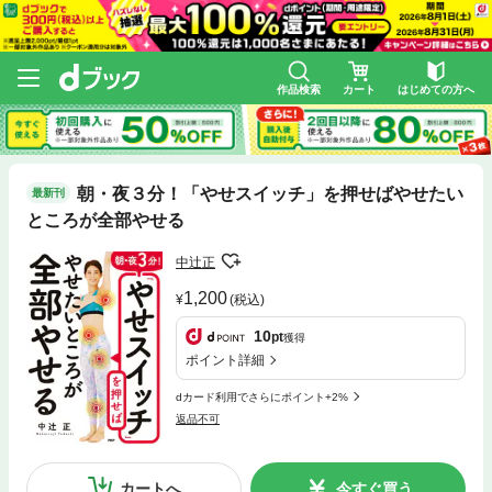
作品検索
カート
はじめての方へ
朝・夜３分！「やせスイッチ」を押せばやせたい
最新刊
ところが全部やせる
中辻正
1,200
(税込)
10
pt
獲得
ポイント詳細
dカード利用でさらにポイント+2%
返品不可
カートへ
今すぐ買う