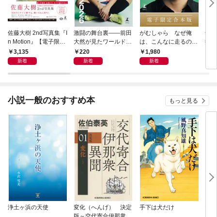
佐藤大樹 2nd写真集『I
激闘の舞台裏――前田
がむしゃら なぜ俺
千夏
n Motion』【電子限定
大然が見たワールドカ
は、こんなに走るのか
捕物
動画特典付き】
ップ2026
——。【電子限定合本
3,135
220
1,980
7
版】
新着
新着
新着
小説一般のおすすめ本
もっと見る
浄土ヶ浜の天使
変化（へんげ） 決定
手下は犬だけ
マリ
版～交代寄合伊那衆異