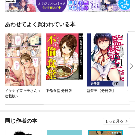
あわせてよく買われている本
イケナイ菜々子さん＜
不倫食堂 分冊版
監禁王【分冊版】
セッ
連載版＞
ン！
同じ作者の本
もっと見る