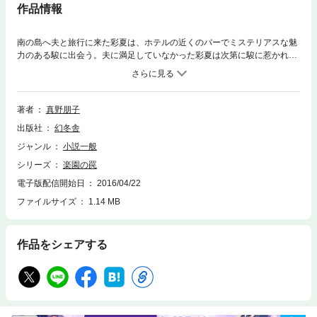
作品情報
南の島へ夫と旅行に来た彩夏は、ホテルの近くのバーでミステリアスな魅
力のある駿に出会う。夫に満足していなかった彩夏は次第に駿に惹かれ
て、彼の部屋を訪れるが、彼女を待ち構えていたのは、いままで経験した
ことがない恥辱にまみれた危険な罠だった。
著者
真野朋子
出版社
幻冬舎
ジャンル
小説一般
シリーズ
楽園の罠
電子版配信開始日
2016/04/22
ファイルサイズ
1.14 MB
作品をシェアする