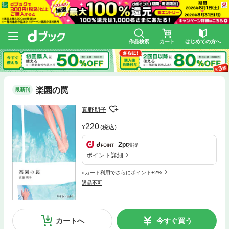
作品検索
カート
はじめての方へ
楽園の罠
最新刊
真野朋子
220
(税込)
2
pt
獲得
ポイント詳細
dカード利用でさらにポイント+2%
返品不可
カートへ
今すぐ買う