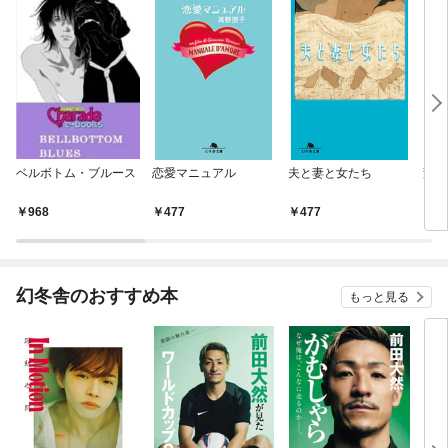
ベルボトム・ブルース
恋愛マニュアル
夫と妻と女たち
変身
968
477
477
5
幻冬舎のおすすめ本
もっと見る