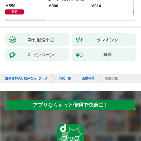
聞（1）～
550
1,
880
814
新着
新刊配信予定
ランキング
キャンペーン
無料
漫画無料試し読みならdブック
小説一般
楽園の罠
楽園の罠
アプリならもっと便利で快適に！