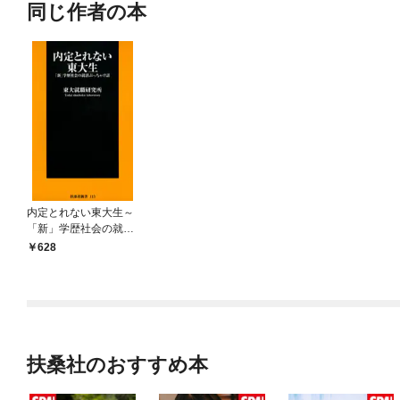
同じ作者の本
内定とれない東大生～
「新」学歴社会の就活
ぶっちゃけ話～
628
扶桑社のおすすめ本