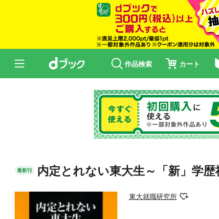
作品検索
カート
内定とれない東大生～「新」学歴
最新刊
東大就職研究所