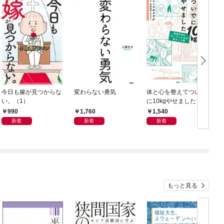
今日も嫁が見つからな
変わらない勇気
体と心を整えてついで
T
い。（1）
に10kgやせました 整
形外科に行ったら人生
990
1,760
1,540
が変わった話
新着
新着
新着
もっと見る