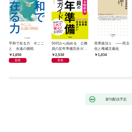
平和で在る力 今ここ
50代から始める 公務
世界政治１ ――民主
と 永遠の挑戦
員の定年準備完全ガイ
化と権威主義化
ド
1,650
2,530
1,034
新着
新着
新刊配信予定