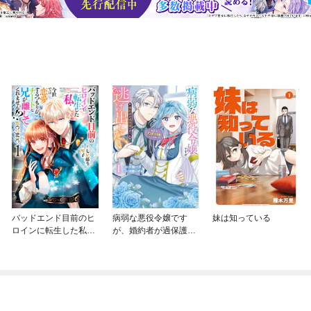
バッドエンド目前のヒ
病弱な悪役令嬢です
妹は知っている
ロインに転生した私、
が、婚約者が過保護す
今世では恋愛するつも
ぎて逃げ出したい(私た
りがチートな兄が離し
ち犬猿の仲でしたよ
てくれません！？@C
ね！？)
OMIC