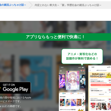
会の就活ぶっちゃけ話～
内定とれない東大生～「新」学歴社会の就活ぶっちゃけ話～
アプリならもっと便利で快適に！
の他の国や地域におけるApple
c.のサービスマークです。
ogle LLC の商標です。