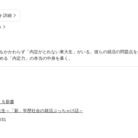
ト詳細
%
もかかわらず「内定がとれない東大生」がいる。彼らの就活の問題点を
める「内定力」の本当の中身を暴く。
ＫＳ新書
大生～「新」学歴社会の就活ぶっちゃけ話～
/31