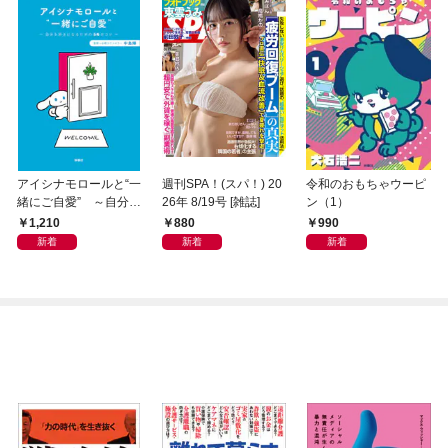
アイシナモロールと“一
週刊SPA！(スパ！) 20
令和のおもちゃウーピ
緒にご自愛” ～自分を
26年 8/19号 [雑誌]
ン（1）
好きになるための56の
1,210
880
990
コツ～
新着
新着
新着