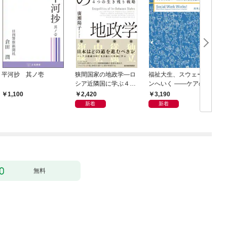
平河抄 其ノ壱
狭間国家の地政学―ロ
福祉大生、スウェーデ
シア近隣国に学ぶ４つ
ンへいく ――ケアのそ
の生き残り戦略
の先へ――15人が見た
2,420
3,190
1,100
民主主義の景色――
新着
新着
無料