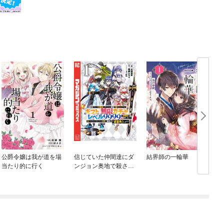
公爵令嬢は我が道を場
信じていた仲間達にダ
結界師の一輪華
当たり的に行く
ンジョン奥地で殺され
かけたがギフト『無限
ガチャ』でレベル９９
９９の仲間達を手に入
れて元パーティーメン
バーと世界に復讐＆
『ざまぁ！』します！