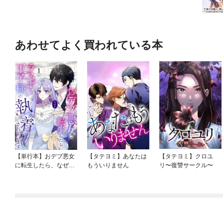
あわせてよく買われている本
【単行本】おデブ悪女
【タテヨミ】あなたは
【タテヨミ】クロユ
に転生したら、なぜか
もういりません
リ〜復讐サークル〜
ラスボス王子様に執着
されています