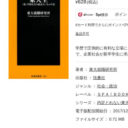
628
(税込)
ポイン
5
pt
獲得
dカード利用でさらにポイント+2
返品不可
学歴で圧倒的に有利な立場に
で、企業社会が新卒学生に求
著者
東大就職研究所
出版社
扶桑社
ジャンル
社会・政治
レーベル
ＳＰＡ！ＢＯＯ
シリーズ
内定とれない東
電子版配信開始日
2017/12
ファイルサイズ
0.71 MB