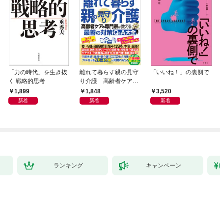
「力の時代」を生き抜
離れて暮らす親の見守
「いいね！」の裏側で
く 戦略的思考
り介護 高齢者ケアの
専門家が教える最善の
1,899
1,848
3,520
対策Q＆A大全
新着
新着
新着
ランキング
キャンペーン