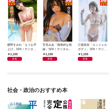
横野すみれ「もうお手
空見みあ「挑発的な視
江籠裕奈「エンジェル
上げ」SPA！デジタル
線」SPA！デジタル写
ボディ」SPA！デジタ
写真集
真集
ル写真集
1,100
1,100
1,100
新着
新着
新着
社会・政治のおすすめ本