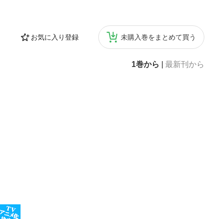
お気に入り登録
未購入巻をまとめて買う
1巻から
|
最新刊から