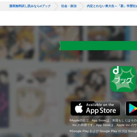
漫画無料試し読みならdブック
社会・政治
内定とれない東大生～「新」学歴社
Appleのロゴ、App Storeは、米国もしくはそ
Inc.の商標です。App Storeは、Apple In
Google Play および Google Play ロゴは Go