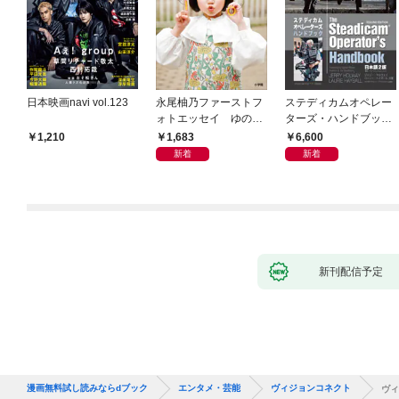
日本映画navi vol.123
永尾柚乃ファーストフ
ステディカムオペレー
ォトエッセイ ゆのも
ターズ・ハンドブック
のがたり
日本語版 電子版 第２
1,683
6,600
1,210
版
新着
新着
新刊配信予定
漫画無料試し読みならdブック
エンタメ・芸能
ヴィジョンコネクト
ヴィ