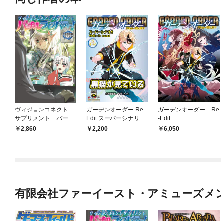
ヴィジョンコネクト
ガーデンオーダー Re-
ガーデンオーダー Re
サプリメント バーチ
Edit スーパーシナリオ
-Edit
ャルライブパーティ
サポート Vol.01 黒猫が
2,860
2,200
6,050
ー！
見ている
有限会社ファーイースト・アミューズメ