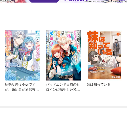
病弱な悪役令嬢です
バッドエンド目前のヒ
妹は知っている
が、婚約者が過保護す
ロインに転生した私、
ぎて逃げ出したい(私た
今世では恋愛するつも
ち犬猿の仲でしたよ
りがチートな兄が離し
ね！？)
てくれません！？@C
OMIC