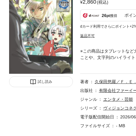
2,860
(税込)
ポイ
26
pt
獲得
dカード利用でさらにポイント+2
返品不可
※この商品はタブレットなど
ことや、文字列のハイライト
ティー！』では『ヴィジョン
銭を再現した「ギフトルール
ジャー」など、ストリーマー
著者
久保田悠羅／Ｆ．Ｅ
試し読み
ィン」、型を切り替えながら
呪符を作成した戦う攻撃役の
出版社
有限会社ファーイ
進めよう！※※プレイに必要
ジャンル
エンタメ・芸能
い。https://www.fear.co.jp/vis
シリーズ
ヴィジョンコネ
電子版配信開始日
2026/06
ファイルサイズ
- MB