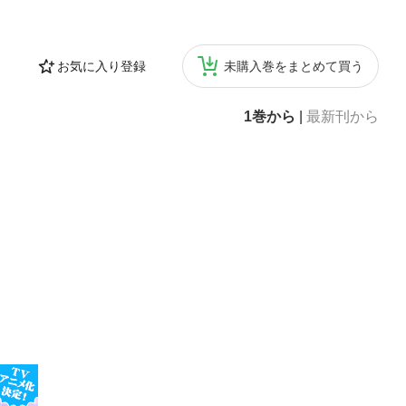
お気に入り登録
未購入巻をまとめて買う
1巻から
|
最新刊から