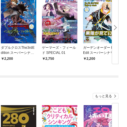
ダブルクロスThe3rdE
ゲーマーズ・フィール
ガーデンオーダー Re-
dition スーパーシナリ
ド SPECIAL 01
Edit スーパーシナリオ
H
オサポート Vol.01 イン
サポート Vol.01 黒猫が
2,200
2,750
2,200
ビジブル・ファクトリ
見ている
シ
ー
もっと見る