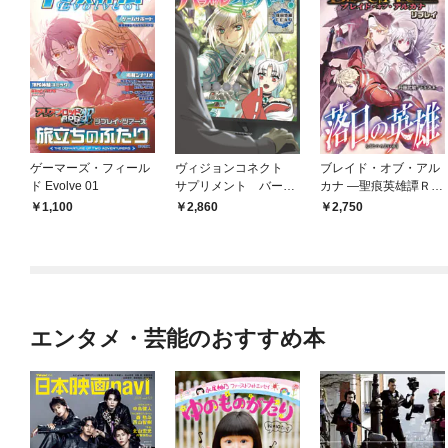
ゲーマーズ・フィール
ヴィジョンコネクト
ブレイド・オブ・アル
ド Evolve 01
サプリメント バーチ
カナ ―聖痕英雄譚ＲＰ
ャルライブパーティ
Ｇ― リプレイ 落日の
1,100
2,860
2,750
ー！
英雄
エンタメ・芸能のおすすめ本