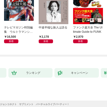
テレビマガジン特別編
中途半端な旅人は語る
ファンク超大全 The Ul
集 ウルトラマンシリ
timate Guide to FUNK
ーズ６０周年記念 全
16,500
2,178
2,970
ウルトラマン記録大鑑
新着
新着
新着
【電子特典つき】
ランキング
キャンペーン
ジョンコネクト サプリメント バーチャルライブパーティー！