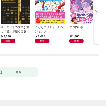
オーディオのプロが選
こどもクリティカルシ
エロ怖い話
ぶ「音」で聴く名盤28
ンキング
0——音質探究ディス
3,080
1,485
1,760
クガイド
新着
新着
新着
無料