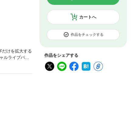
カートへ
作品をチェックする
字だけを拡大する
作品をシェアする
ャルライブパー
を掲載！ 投げ
なう「チャレン
盾役の「パラデ
、魔筆を使って
て戦いを有利に
ドしてご利用下さ