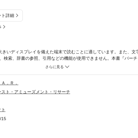
ント詳細
%
大きいディスプレイを備えた端末で読むことに適しています。また、文
、検索、辞書の参照、引用などの機能が使用できません。本書『バーチ
コネクト』でＭＭＯＲＰＧのライブ配信を楽しむためのルールとデータ
」、バーチャルアバターで配信する「アバター」やさまざまな挑戦を行
の派生スタイルを４つ追加している。 新たなクラスには、魔法を使う
．Ａ．Ｒ．
戦う攻撃役の「サムライ」、精霊の力を借りる回復役の「シャーマン」
「エンチャンター」の４つを追加。 新たなクラス、新たな技を活用し
ースト・アミューズメント・リサーチ
なシート類などについては、以下の公式サポートサイトにてダウンロー
ionconnect/
クト
/15