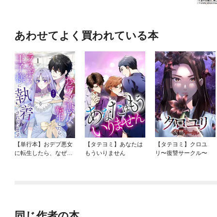
あわせてよく買われている本
【単行本】おデブ悪女
【タテヨミ】あなたは
【タテヨミ】クロユ
に転生したら、なぜか
もういりません
リ〜復讐サークル〜
ラスボス王子様に執着
されています
同じ作者の本