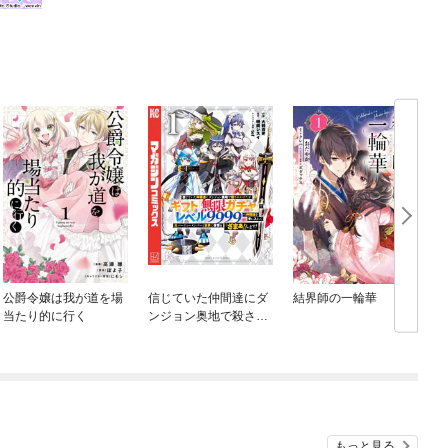
公爵令嬢は我が道を場
信じていた仲間達にダ
結界師の一輪華
当たり的に行く
ンジョン奥地で殺され
かけたがギフト『無限
ガチャ』でレベル９９
９９の仲間達を手に入
れて元パーティーメン
バーと世界に復讐＆
『ざまぁ！』します！
もっと見る