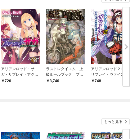
アリアンロッド・サ
ラストレクイエム 上
アリアンロッド２Ｅ・
ガ・リプレイ・アクロ
級ルールブック プラ
リプレイ・ヴァイス
ス（１） 天に月、地
イマルブラッド
（１） ためらい少女
726
3,740
748
に剣
と白き薔薇の刻印
もっと見る