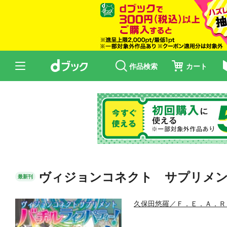
作品検索
カート
ヴィジョンコネクト サプリメ
最新刊
久保田悠羅／Ｆ．Ｅ．Ａ．Ｒ