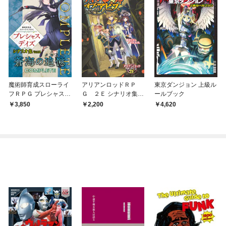
魔術師育成スローライ
アリアンロッドＲＰ
東京ダンジョン 上級ル
フＲＰＧ プレシャスデ
Ｇ ２Ｅ シナリオ集
ールブック
イズ シナリオ集 Vol.01
アドベンチャー・オ
3,850
2,200
4,620
蒼海の追憶 COMPLET
ブ・アビス
E