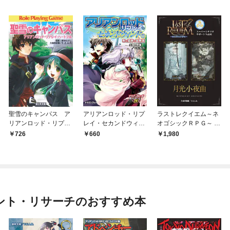
聖雪のキャンパス ア
アリアンロッド・リプ
ラストレクイエム～ネ
リアンロッド・リプレ
レイ・セカンドウィン
オゴシックＲＰＧ～ ス
イ・ハートフル
ド（１） 剣と遺跡と
ーパーシナリオサポー
726
660
1,980
冒険者
ト Vol.01 月光小夜曲
ント・リサーチのおすすめ本