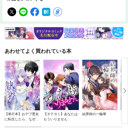
あわせてよく買われている本
【単行本】おデブ悪女
【タテヨミ】あなたは
結界師の一輪華
バッ
に転生したら、なぜか
もういりません
ロイ
ラスボス王子様に執着
今世