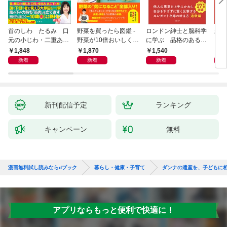
首のしわ たるみ 口
野菜を買ったら図鑑 -
ロンドン紳士と脳科学
新版
元の小じわ・二重あ
野菜が10倍おいしくな
に学ぶ 品格のあるマ
ご 何歳からでもここ
る保存法と64のレシピ
ウントのとり方
1,848
1,870
1,540
1,
まで若くなる！ 名医
-
新着
新着
新着
が教える最新１分体操
大全
新刊配信予定
ランキング
キャンペーン
無料
漫画無料試し読みならdブック
暮らし・健康・子育て
ダンナの遺産を、子どもに
アプリならもっと便利で快適に！