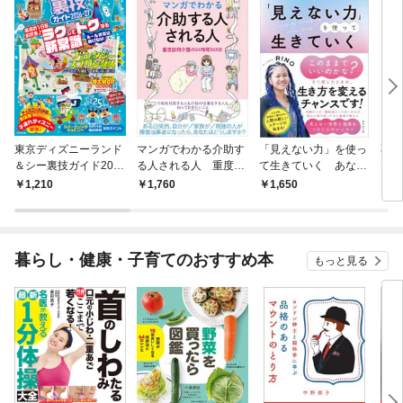
東京ディズニーランド
マンガでわかる介助す
「見えない力」を使っ
不安
＆シー裏技ガイド202
る人される人 重度訪
て生きていく あなた
テラ
6-27
問介護の24時間365日
の魂を目覚めさせるス
1,210
1,760
1,650
1,
ピリチュアル練習帳
暮らし・健康・子育てのおすすめ本
もっと見る