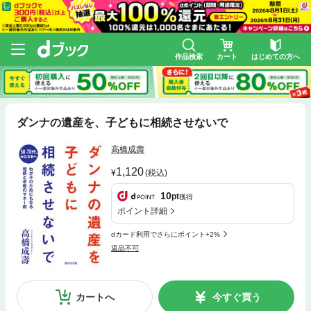
作品検索
カート
はじめての方へ
ダンナの遺産を、子どもに相続させないで
高橋成壽
1,120
(税込)
10
pt
獲得
ポイント詳細
dカード利用でさらにポイント+2%
返品不可
カートへ
今すぐ買う