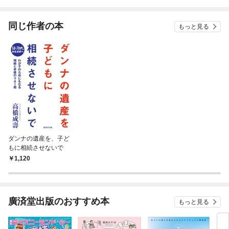
されています
りが
てく
OMI
同じ作者の本
もっと見る
ダンナの遺産を、子ど
もに相続させないで
1,120
廣済堂出版のおすすめ本
もっと見る