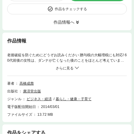
作品をチェックする
作品情報へ
作品情報
老後破綻を防ぐためにどうぞお読みください 贈与税の大幅増税にも対応! 6
0代前後の女性は、ダンナが亡くなった後のことをほとんど考えていませ
ん。 ダンナが亡くなったあと、年金が大幅に減ることも、現金がないと家
や土地を子どもに半分分け与えることになってしまうことも、ほとんどの
人は知りません。 では、女性たちが余裕のある老後を送るためにはどうし
たら? この本で、50〜70代の女性たちに、自分の老後の財産を守る方法を
著者
高橋成壽
学んでほしいというのが、著者の願いです。 本書の内容 ●「あと30年いき
出版社
廣済堂出版
る」となると、一抹の不安を感じませんか？ ●夫婦２人、「ゆとりある老
後」を送るために必要な費用は？ ●夫亡き後、妻の年金生活は赤字におち
ジャンル
ビジネス・経済
暮らし・健康・子育て
いる ●知らないとソンをする、相続と相続税の基本ルール ●「たいして財
電子版配信開始日
2014/03/01
産などない」と思っている家庭ほど相続でもめる！ ●子どもに相続させな
いことが、子どものためになる ●節税対策には、おいしい制度を利用しよ
ファイルサイズ
13.72 MB
う
作品をシェアする