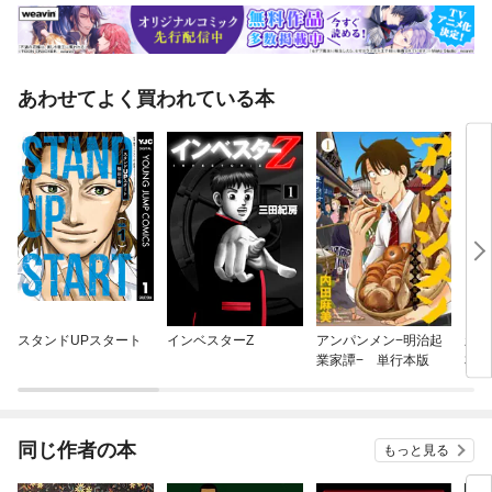
あわせてよく買われている本
スタンドUPスタート
インベスターZ
アンパンメン−明治起
新
業家譚− 単行本版
本当
同じ作者の本
もっと見る