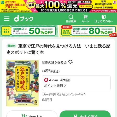
作品検索
カート
はじめての方へ
東京で江戸の時代を見つける方法 いまに残る歴
最新刊
史スポットに驚く本
歴史の謎を探る会
495
(税込)
4
pt
獲得
ポイント詳細
dカード利用でさらにポイント+2%
返品不可
カートへ
今すぐ買う