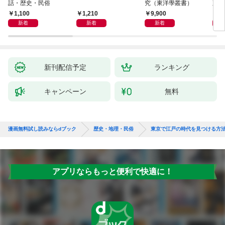
話・歴史・民俗
究（東洋學叢書）
直立
迫る
1,100
1,210
9,900
1,
新着
新着
新着
新刊配信予定
ランキング
キャンペーン
無料
漫画無料試し読みならdブック
歴史・地理・民俗
東京で江戸の時代を見つける方
アプリならもっと便利で快適に！