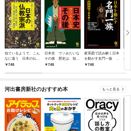
似ているようで、こん
日本史 ウソみたいな
家系図で読み解く日本
中国
なに違う 日本の仏教
その後 歴史は、知ら
を動かす名門一族 政
の歴
宗派
れざる“つづき”が面白
界・財界から文化・芸
まで
748
748
748
5
い
能・スポーツ界まで知
らなかった《つなが
り》に驚く本！
河出書房新社のおすすめ本
もっと見る