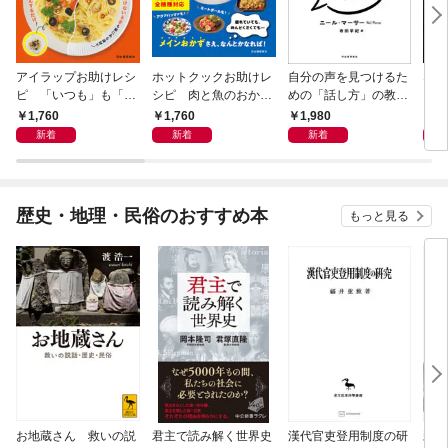
アイラップお助けレシ
ホットクックお助けレ
自分の声を見つけるた
なる
ピ 「いつも」も「も
シピ 肉と魚のおか
めの「話し方」の教
しも」もおいしい！
ず 少ない材料＆調味
室 Ｏｒａｃｙ（オラ
1,760
1,760
1,980
1,
料で、あとはスイッチ
シー）
新着
新着
新着
ポン！
歴史・地理・民俗のおすすめ本
もっと見る
お地蔵さん 救いの説
君主で読み解く世界史
漢代官吏登用制度の研
親