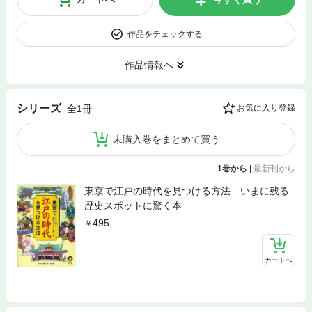
作品をチェックする
作品情報へ
シリーズ
全1冊
お気に入り登録
未購入巻をまとめて買う
1巻から
|
最新刊から
東京で江戸の時代を見つける方法 いまに残る
歴史スポットに驚く本
495
カートへ