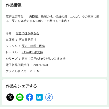
作品情報
江戸城天守台、「忠臣蔵」発端の地、伝統の祭り…など、今の東京に残
る、歴史を体感できるスポットの数々をご案内！
著者
歴史の謎を探る会
出版社
河出書房新社
ジャンル
歴史・地理・民俗
レーベル
KAWADE夢文庫
シリーズ
東京で江戸の時代を見つける方法
電子版配信開始日
2012/07/31
ファイルサイズ
0.55 MB
作品をシェアする