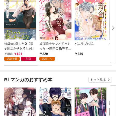
特級αの愛したΩ【電
貞潔騎士サマと初々え
バニラブvol.1
偽者
子限定かきおろし付】
っち 〜閨事ご指導でき
どで
かねます！〜（1）
888
621
220
330
1
試読増量
割引
試読フル
BLマンガのおすすめ本
もっと見る