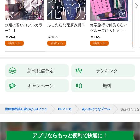
永遠の誓い（フルカラ
ふしだらな花摘み男 1
修学旅行で仲良くない
アル
ー） 1
グループに入りました
にな
【単話版】1巻
最強
264
165
165
0
が、
試読フル
試読フル
試読フル
ら執
す～
オラ
新刊配信予定
ランキング
キャンペーン
無料
漫画無料試し読みならdブック
BLマンガ
あふれそうなプール
あふれそうな
アプリならもっと便利で快適に！