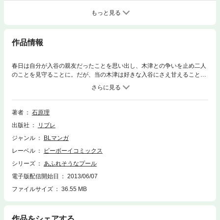
もっと見る
作品情報
春日は自分が入谷の親友だったことを思い出し、木津との争いを止め二人
のことを見守ることに。だが、当の木津は好きな入谷にさえ甘えることを
せず一人孤独な毎日を送るが、そこへ突然…!? 大人気シリーズ第5弾！
著者
石原理
出版社
リブレ
ジャンル
BLマンガ
レーベル
ビーボーイコミックス
シリーズ
あふれそうなプール
電子版配信開始日
2013/06/07
ファイルサイズ
36.55 MB
作品をシェアする