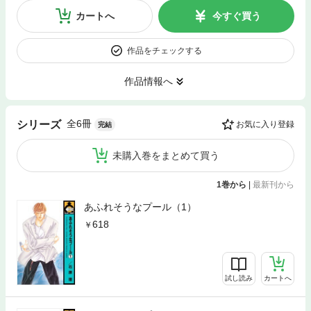
カートへ
今すぐ買う
作品をチェックする
作品情報へ
全6冊
シリーズ
お気に入り登録
完結
未購入巻をまとめて買う
1巻から
|
最新刊から
あふれそうなプール（1）
618
試し読み
カートへ