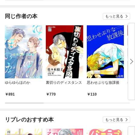
同じ作者の本
もっと見る
ゆらゆらほのか
裏切りのディスタンス
思わせぶりな放課後
毒を
【電
き】
891
770
110
9
リブレのおすすめ本
もっと見る