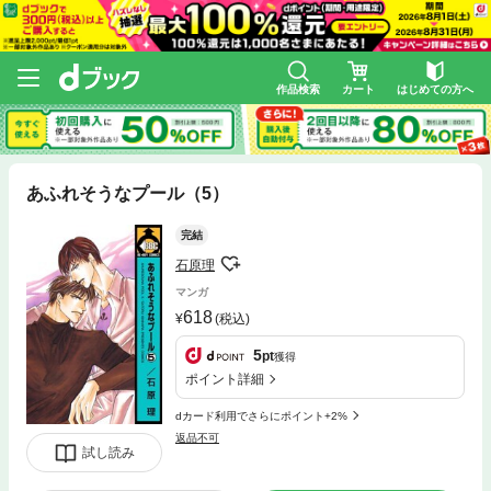
作品検索
カート
はじめての方へ
あふれそうなプール（5）
完結
石原理
マンガ
618
(税込)
5
pt
獲得
ポイント詳細
dカード利用でさらにポイント+2%
返品不可
試し読み