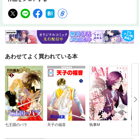
あわせてよく買われている本
七王国のバラ
天子の福音
執事M
絶頂