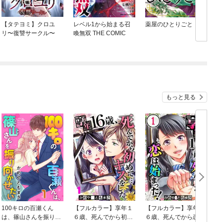
【タテヨミ】クロユ
レベル1から始まる召
薬屋のひとりごと
リ〜復讐サークル〜
喚無双 THE COMIC
もっと見る
100キロの百瀬くん
【フルカラー】享年１
【フルカラー】享年１
は、篠山さんを振り向
６歳、死んでから初め
６歳、死んでから恋は