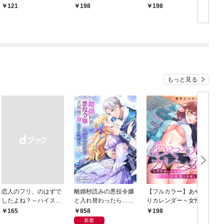
かせたい 1巻
て…キスをした。１
始まった！１
121
198
198
もっと見る
恋人のフリ、のはずで
離婚秒読みの悪役令嬢
【フルカラー】あやつ
したよね？～ハイスぺ
と入れ替わったら…旦
りカレンダー～女性社
同僚は甘くてズルい男
那様が離してくれませ
員の予定をヤリたい放
858
￥165
198
１
ん！？【単行本版】
題に支配します１
新着