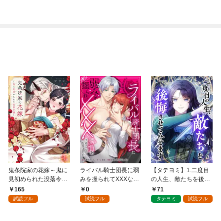
鬼条院家の花嫁～鬼に
ライバル騎士団長に弱
【タテヨミ】1.二度目
見初められた没落令嬢
みを握られてXXXな勝
の人生、敵たちを後悔
～１
負をすることになりま
させてみせます
165
0
71
した第1話
試読フル
試読フル
タテヨミ
試読フル