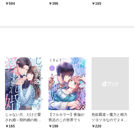
て…キスをした。【合
まった！【合本版】
594
396
165
本版】（1）
（1）
じゃない方、だけど愛
【フルカラー】夜伽が
色欲覇道～魔力と精力
され婚～契約婚の相手
禁忌のこの世界で１
ツヨツヨなので２４時
は一途すぎる社長１
間無双します～１
165
198
￥220