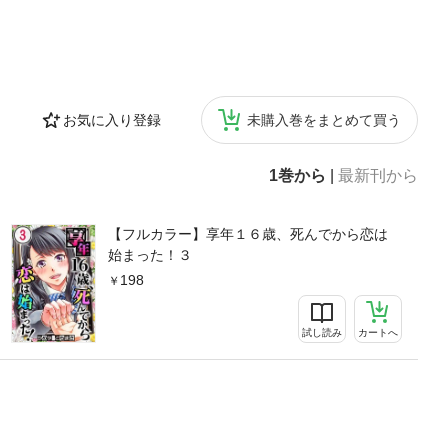
お気に入り登録
未購入巻をまとめて買う
1巻から
|
最新刊から
【フルカラー】享年１６歳、死んでから恋は
始まった！３
198
試し読み
カートへ