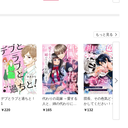
【電子限定】
もっと見る
デブとラブと過ちと！
代わりの花嫁 ～愛する
団長、その色気どうに
＆
1
人と、姉の代わりに結
かしてください！～魔
婚します～ 1
力なしのお世話係は魅
220
165
132
￥
了なんてされません～
１