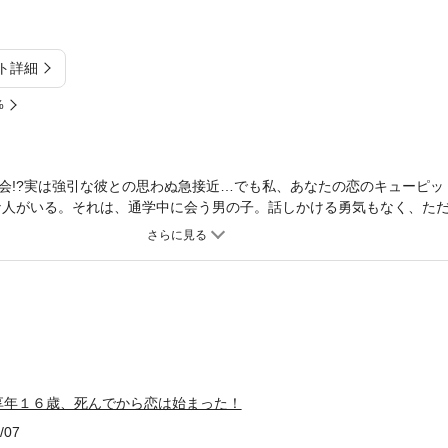
ト詳細
%
会!?実は強引な彼との思わぬ急接近…でも私、あなたの恋のキューピッ
な人がいる。それは、通学中に会う男の子。話しかける勇気もなく、た
故で死んじゃった!――自分のお葬式を前に涙していると、声をかけて来
まれ変わりたければ、私に恋のキューピットになれって…しかも!恋仲
の大好きな彼!?
享年１６歳、死んでから恋は始まった！
/07