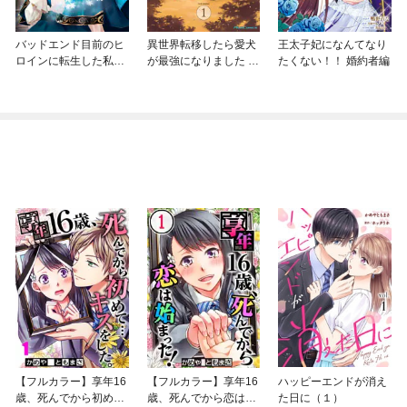
バッドエンド目前のヒ
異世界転移したら愛犬
王太子妃になんてなり
ロインに転生した私、
が最強になりました ～
たくない！！ 婚約者編
今世では恋愛するつも
シルバーフェンリルと
りがチートな兄が離し
俺が異世界暮らしを始
てくれません！？@C
めたら～ THE COMIC
OMIC
【フルカラー】享年16
【フルカラー】享年16
ハッピーエンドが消え
歳、死んでから初め
歳、死んでから恋は始
た日に（１）