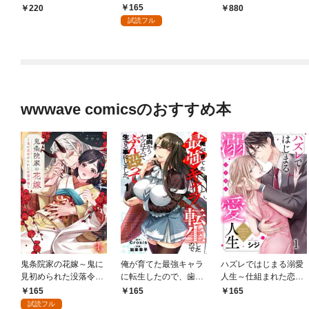
部に異動ですか！？～
きます（１）
部に異動ですか！？～
165
220
880
（1）
【合冊版】（1）
試読フル
wwwave comicsのおすすめ本
鬼条院家の花嫁～鬼に
俺が育てた最強キャラ
ハズレではじまる溺愛
見初められた没落令嬢
に転生したので、歯向
人生～仕組まれた恋の
～１
かうヤツはすべてぶん
相手はハイスぺ社長１
165
165
165
殴って生きる事にしま
試読フル