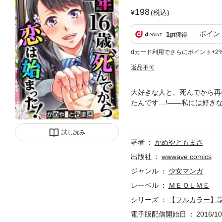
198
(税込)
ポイン
1
pt
獲得
dカード利用でさらにポイント+2
返品不可
大好きな人と、死んでから再
たんです…!――私には好き
そんなある日、嘘!?私、事
「あの世の使い」。人間に生
試し読み
ットは、よりにもよって、私
著者
かめやともまさ
出版社
wwwave comics
ジャンル
少女マンガ
レーベル
ＭＥＱＬＭＥ
シリーズ
【フルカラー】
電子版配信開始日
2016/10