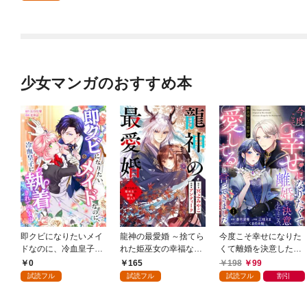
した。１
少女マンガのおすすめ本
即クビになりたいメイ
龍神の最愛婚 ～捨てら
今度こそ幸せになりた
ドなのに、冷血皇子に
れた姫巫女の幸福な嫁
くて離婚を決意したと
執着されています第1
入り～: 1
ころ、無表情な旦那様
0
165
198
99
話
が「愛してる」と言っ
試読フル
試読フル
試読フル
割引
てきました。1