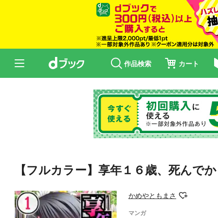
作品検索
カート
【フルカラー】享年１６歳、死んでか
かめやともまさ
マンガ