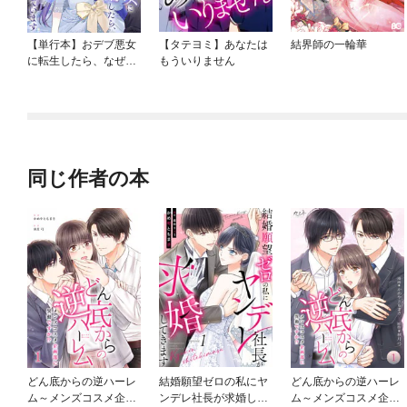
【単行本】おデブ悪女
【タテヨミ】あなたは
結界師の一輪華
に転生したら、なぜか
もういりません
ラスボス王子様に執着
されています
同じ作者の本
どん底からの逆ハーレ
結婚願望ゼロの私にヤ
どん底からの逆ハーレ
ム～メンズコスメ企画
ンデレ社長が求婚して
ム～メンズコスメ企画