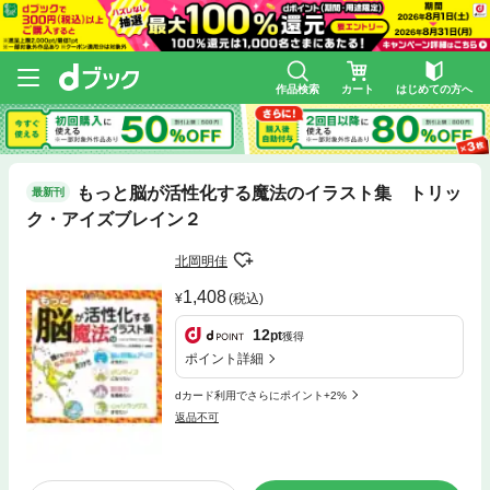
作品検索
カート
はじめての方へ
もっと脳が活性化する魔法のイラスト集 トリッ
最新刊
ク・アイズブレイン２
北岡明佳
1,408
(税込)
12
pt
獲得
ポイント詳細
dカード利用でさらにポイント+2%
返品不可