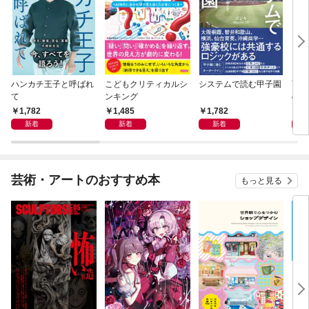
ハンカチ王子と呼ばれ
こどもクリティカルシ
システムで読む甲子園
育成
て
ンキング
の判
ケッ
1,782
1,485
1,782
1,
ング
新着
新着
新着
芸術・アートのおすすめ本
もっと見る