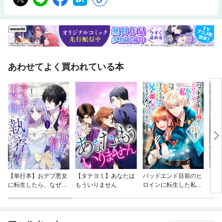
あわせてよく買われている本
【単行本】おデブ悪女
【タテヨミ】あなたは
バッドエンド目前のヒ
【タ
に転生したら、なぜか
もういりません
ロインに転生した私、
リ〜
ラスボス王子様に執着
今世では恋愛するつも
されています
りがチートな兄が離し
てくれません！？@C
OMIC