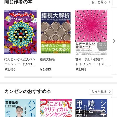
同じ作者の本
もっと見る
にんじゃぐんだんペン
錯視大解析
世界一美しい錯視アー
もっ
ニンジャー たいけ
ト トリック・アイズプ
魔法
つ！だましえトリック
レミアム
リッ
1,430
1,683
1,683
1,
のまき
ン２
カンゼンのおすすめ本
もっと見る