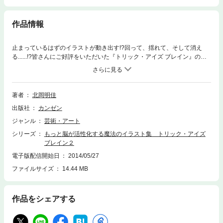
作品情報
止まっているはずのイラストが動き出す!?回って、揺れて、そして消え
る......!?皆さんにご好評をいただいた『トリック・アイズ ブレイン』のパ
ート2ができました!「脳の回転をアップさせたい」「ポジティブになりた
い」「創造力を高めたい」「心をリラックスさせたい」という現代人が抱
える4つの大きな悩みに対応した、ながめるだけで、脳を活性化させるこ
とができる不思議で美しい＂魔法のイラスト＂を多数収録しています!!※こ
著者
北岡明佳
のタイトルは錯視を楽しんでいただくものです。カラー端末でご覧頂くこ
出版社
カンゼン
とをお勧めいたします。
ジャンル
芸術・アート
シリーズ
もっと脳が活性化する魔法のイラスト集 トリック・アイズ
ブレイン２
電子版配信開始日
2014/05/27
ファイルサイズ
14.44 MB
作品をシェアする