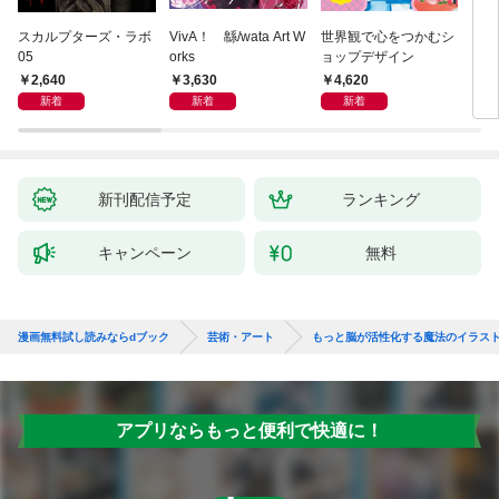
スカルプターズ・ラボ
VivA！ 緜/wata Art W
世界観で心をつかむシ
ブル
05
orks
ョップデザイン
ィシ
ス
2,640
3,630
4,620
3,
新着
新着
新着
新刊配信予定
ランキング
キャンペーン
無料
漫画無料試し読みならdブック
芸術・アート
もっと脳が活性化する魔法のイラス
アプリならもっと便利で快適に！