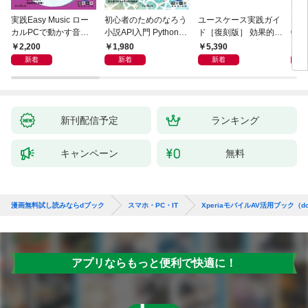
実践Easy Music ロー
初心者のためのなろう
ユースケース実践ガイ
Ma
カルPCで動かす音楽
小説API入門 Pythonで
ド［復刻版］ 効果的な
026
生成AI完全ガイド
作るデータ活用法
ユースケースの書き方
／P
2,200
1,980
5,390
1,
新着
新着
新着
新刊配信予定
ランキング
キャンペーン
無料
漫画無料試し読みならdブック
スマホ・PC・IT
XperiaモバイルAV活用ブック（doc
アプリならもっと便利で快適に！