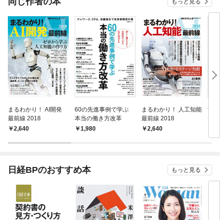
同じ作者の本
もっと見る
まるわかり！ AI開発
60の先進事例で学ぶ
まるわかり！ 人工知能
すべ
最前線 2018
本当の働き方改革
最前線 2018
ティ
2,640
1,980
2,640
3,
日経BPのおすすめ本
もっと見る