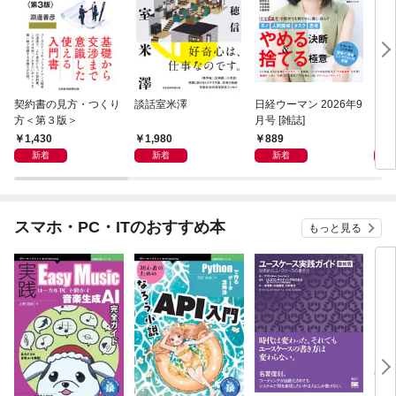
契約書の見方・つくり
談話室米澤
日経ウーマン 2026年9
日経
方＜第３版＞
月号 [雑誌]
ト！
【表
1,430
1,980
889
8
新着
新着
新着
スマホ・PC・ITのおすすめ本
もっと見る