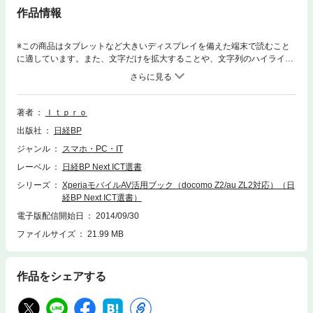
作品情報
※この商品はタブレットなど大きいディスプレイを備えた端末で読むこと
に適しています。また、文字だけを拡大することや、文字列のハイライ
ト、検索、辞書の参照、引用などの機能が使用できません。世界から注目
を集める「Ｘｐｅｒｉａ Ｚ２」の国内バージョンが、いよいよ販売開
始！ｄｏｃｏｍｏ、auから発売される最新Ｘｐｅｒｉａは、従来のスマホ
の概念を超える！もはや「AV端末」とも言えるXperia最新機種をフルに使
著者
Ｉｔｐｒｏ
いこなすためのガイドブック。基本機能はもちろん、iPhoneでは満足でき
出版社
日経BP
ない人向けに、AV機能を極めたXperiaで「撮る」「聴く」「観る」の最高
の体験を楽しむためのカメラ機能の使いこなし、音源再生、ライフログ活
ジャンル
スマホ・PC・IT
用など、中・上級ユーザーのこだわりの利活用も紹介。Ｘｐｅｒｉａを購
レーベル
日経BP Next ICT選書
入したユーザー、購入検討中のユーザー、“ソニーファン”の方などにおす
すめ。
シリーズ
XperiaモバイルAV活用ブック（docomo Z2/au ZL2対応）（日
経BP Next ICT選書）
電子版配信開始日
2014/09/30
ファイルサイズ
21.99 MB
作品をシェアする