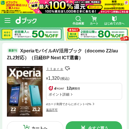
作品検索
カート
はじめての方へ
XperiaモバイルAV活用ブック（docomo Z2/au
最新刊
ZL2対応）（日経BP Next ICT選書）
Ｉｔｐｒｏ
1,320
(税込)
12
pt
獲得
ポイント詳細
dカード利用でさらにポイント+2%
返品不可
カートへ
今すぐ買う