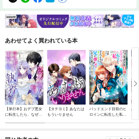
あわせてよく買われている本
【単行本】おデブ悪女
【タテヨミ】あなたは
バッドエンド目前のヒ
結界
に転生したら、なぜか
もういりません
ロインに転生した私、
ラスボス王子様に執着
今世では恋愛するつも
されています
りがチートな兄が離し
てくれません！？@C
OMIC