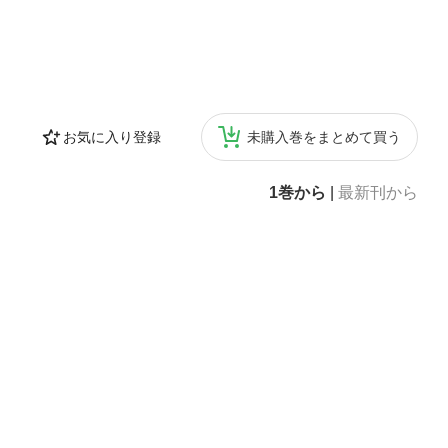
お気に入り登録
未購入巻をまとめて買う
1巻から
|
最新刊から