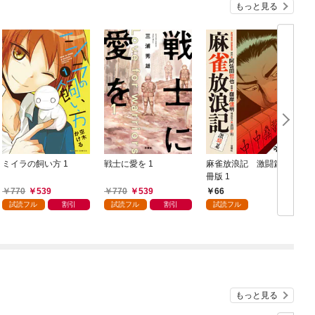
もっと見る
ミイラの飼い方 1
戦士に愛を 1
麻雀放浪記 激闘篇 分
冊版 1
生
770
539
770
539
66
試読フル
割引
試読フル
割引
試読フル
もっと見る