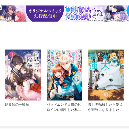
結界師の一輪華
バッドエンド目前のヒ
異世界転移したら愛犬
ロインに転生した私、
が最強になりました ～
今世では恋愛するつも
シルバーフェンリルと
りがチートな兄が離し
俺が異世界暮らしを始
てくれません！？@C
めたら～ THE COMIC