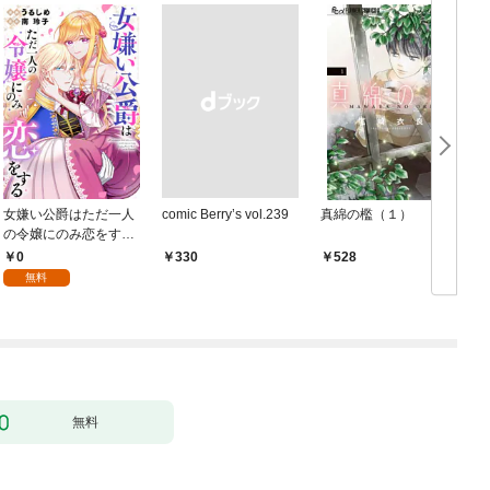
女嫌い公爵はただ一人
comic Berry’s vol.239
真綿の檻（１）
の令嬢にのみ恋をする
（分冊版）第１話
0
￥330
528
無料
無料