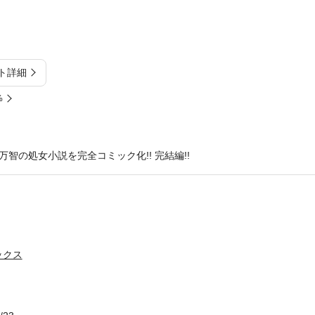
ト詳細
%
智の処女小説を完全コミック化!! 完結編!!
ックス