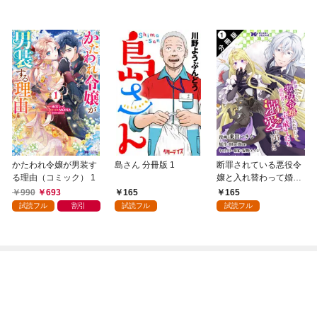
かたわれ令嬢が男装す
島さん 分冊版 1
断罪されている悪役令
る理由（コミック） 1
嬢と入れ替わって婚約
者たちをぶっ飛ばした
990
693
165
165
ら、溺愛が待っていま
試読フル
割引
試読フル
試読フル
した（コミック） 分冊
版 1