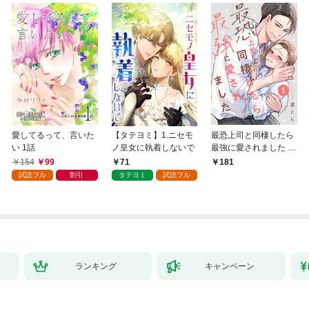
愛してるって、言いた
【タテヨミ】1.ニセモ
最恐上司と同棲したら
い 1話
ノ皇女に執着しないで
最強に愛されました 1
巻
154
99
71
181
試読フル
割引
タテヨミ
試読フル
ランキング
キャンペーン