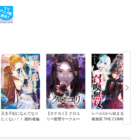
王太子妃になんてなり
【タテヨミ】クロユ
レベル1から始まる召
たくない！！ 婚約者編
リ〜復讐サークル〜
喚無双 THE COMIC