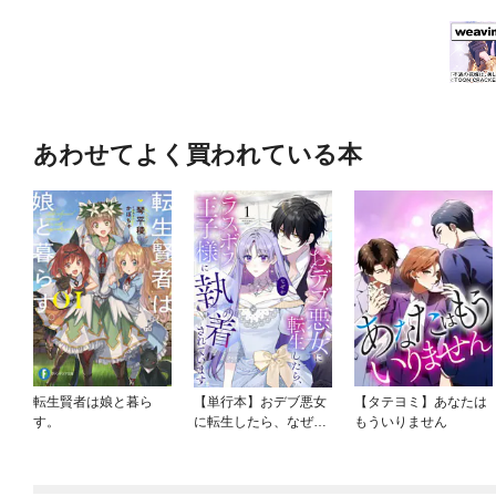
あわせてよく買われている本
転生賢者は娘と暮ら
【単行本】おデブ悪女
【タテヨミ】あなたは
す。
に転生したら、なぜか
もういりません
ラスボス王子様に執着
されています