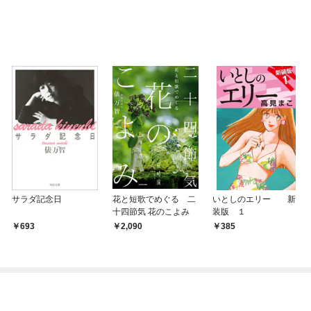
OMIC
サラダ記念日
花と短歌でめぐる 二
いとしのエリー 新
十四節気 花のこよみ
装版 １
693
2,090
385