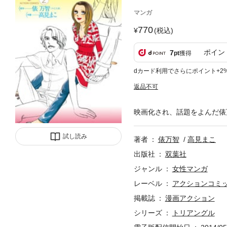
マンガ
770
(税込)
ポイン
7
pt
獲得
dカード利用でさらにポイント+2
返品不可
映画化され、話題をよんだ俵万
試し読み
著者
俵万智
高見まこ
出版社
双葉社
ジャンル
女性マンガ
レーベル
アクションコミ
掲載誌
漫画アクション
シリーズ
トリアングル