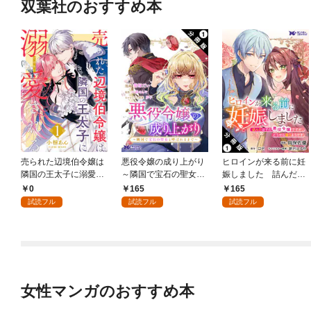
双葉社のおすすめ本
売られた辺境伯令嬢は
悪役令嬢の成り上がり
ヒロインが来る前に妊
隣国の王太子に溺愛さ
～隣国で宝石の聖女と
娠しました 詰んだは
れる 1
呼ばれるまで～（コミ
ずの悪役令嬢ですが、
0
165
165
ック） 分冊版 1
どうやら違うようです
試読フル
試読フル
試読フル
（コミック） 分冊版 1
女性マンガのおすすめ本