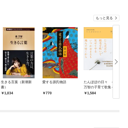
もっと見る
生きる言葉（新潮新
愛する源氏物語
たんぽぽの日々 ～俵
書）
万智の子育て歌集～
1
1,034
770
1,584