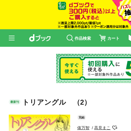
作品検索
カート
トリアングル （2）
最新刊
完結
俵万智
高見まこ