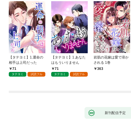
【タテヨミ】1.運命の
【タテヨミ】1.あなた
岩肌の花嫁は愛で溶か
相手は上司だった
はもういりません
される 1巻
71
71
363
タテヨミ
試読フル
タテヨミ
試読フル
新刊配信予定