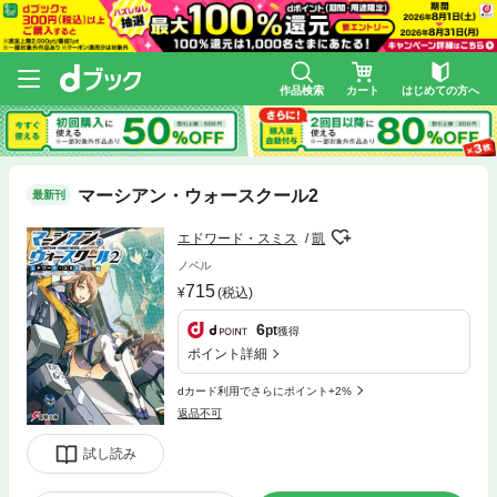
作品検索
カート
はじめての方へ
マーシアン・ウォースクール2
最新刊
エドワード・スミス
凱
ノベル
715
(税込)
6
pt
獲得
ポイント詳細
dカード利用でさらにポイント+2%
返品不可
試し読み