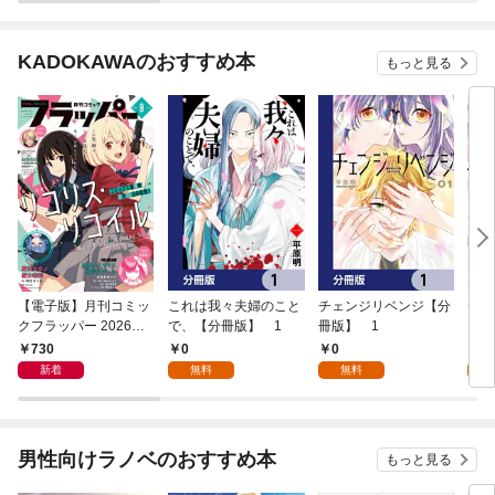
KADOKAWAのおすすめ本
もっと見る
【電子版】月刊コミッ
これは我々夫婦のこと
チェンジリベンジ【分
チェ
クフラッパー 2026年9
で、【分冊版】 1
冊版】 1
月号
730
0
0
7
新着
無料
無料
試
男性向けラノベのおすすめ本
もっと見る