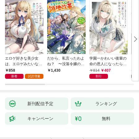
エロゲ好きな美少女
だから、私言ったわよ
学園一かわいい後輩の
くた
は、エロゲみたいなこ
ね？ 〜没落令嬢の案
命の恩人になったら、
ども
と全部シてほしい【電
外楽しい領地改革〜
通い妻になって関係を
858
814
407
8
1,430
子ＳＳ特典付き】
迫ってくる。
新着
試読増量
割引
新刊配信予定
ランキング
キャンペーン
無料