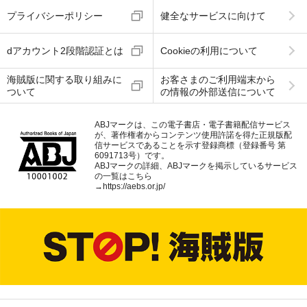
プライバシーポリシー
健全なサービスに向けて
dアカウント2段階認証とは
Cookieの利用について
海賊版に関する取り組みに
お客さまのご利用端末から
ついて
の情報の外部送信について
ABJマークは、この電子書店・電子書籍配信サービス
が、著作権者からコンテンツ使用許諾を得た正規版配
信サービスであることを示す登録商標（登録番号 第
6091713号）です。
ABJマークの詳細、ABJマークを掲示しているサービス
の一覧はこちら
→
https://aebs.or.jp/