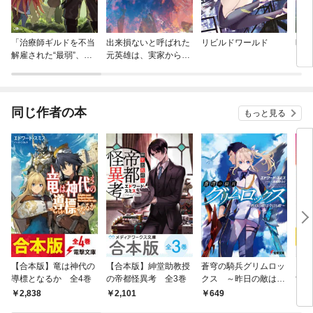
「治療師ギルドを不当
出来損ないと呼ばれた
リビルドワールド
時魔
解雇された“最弱”、超
元英雄は、実家から追
ーゲ
有能スキルで“最強”を
放されたので好き勝手
目指す」シリーズ
に生きることにした
同じ作者の本
もっと見る
【合本版】竜は神代の
【合本版】紳堂助教授
蒼穹の騎兵グリムロッ
お前
導標となるか 全4巻
の帝都怪異考 全3巻
クス ～昨日の敵は今
世界
日も敵～
の幼
2,838
2,101
649
6
ヒロ