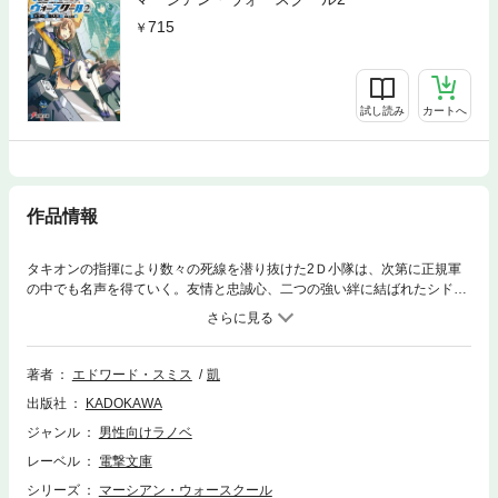
715
試し読み
カートへ
作品情報
タキオンの指揮により数々の死線を潜り抜けた2Ｄ小隊は、次第に正規軍
の中でも名声を得ていく。友情と忠誠心、二つの強い絆に結ばれたシドウ
を筆頭に、クラスの練度はさらに高まるのだった。 部隊を守るため、
着々と布石を打つタキオン。軍部の政治情勢を見抜き、後ろ盾となる有力
者に巧みに接近する。だが、その企みが災いしたのか、親地球派の急先鋒
チャーチ大佐の画策により窮地に追い込まれてしまう。部隊存亡の危機に
著者
エドワード・スミス
凱
出された条件は、軍属学校部隊による撃破記録はないという最難ミッショ
出版社
KADOKAWA
ンだった！
ジャンル
男性向けラノベ
レーベル
電撃文庫
シリーズ
マーシアン・ウォースクール