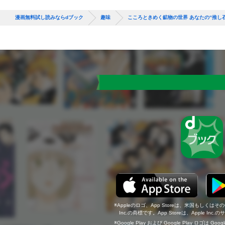
漫画無料試し読みならdブック
趣味
こころときめく鉱物の世界 あなたの“推し
Appleのロゴ、App Storeは、米国もしくはそ
Inc.の商標です。App Storeは、Apple In
Google Play および Google Play ロゴは Go