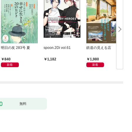
明日の友 283号 夏
spoon.2Di vol.61
鉄道の見える店
840
1,980
1,182
新着
新着
無料