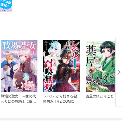
戦場の聖女 ～妹の代
レベル1から始まる召
薬屋のひとりごと
わりに公爵騎士に嫁ぐ
喚無双 THE COMIC
ことになりましたが、
今は幸せです～