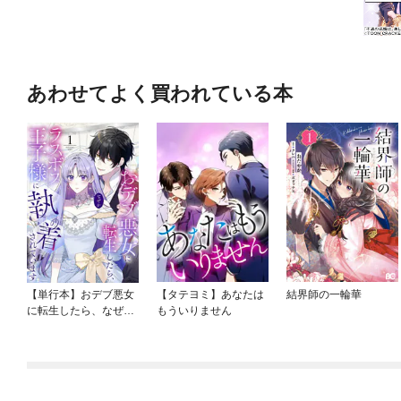
あわせてよく買われている本
【単行本】おデブ悪女
【タテヨミ】あなたは
結界師の一輪華
に転生したら、なぜか
もういりません
ラスボス王子様に執着
されています