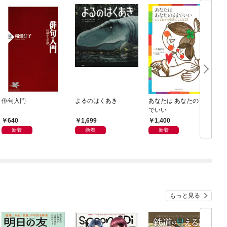
俳句入門
よるのはくあき
あなたは あなたのまま
でいい
640
1,699
1,400
新着
新着
新着
もっと見る