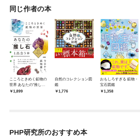
同じ作者の本
こころときめく鉱物の
自然のコレクション図
おもしろすぎる 鉱物・
世界 あなたの“推し
鑑
宝石図鑑
石”と出会う本（大和出
1,899
1,776
1,358
版）
PHP研究所のおすすめ本