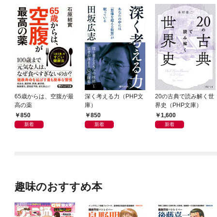
65歳からは、空腹が最
深く考える力（PHP文
20の古典で読み解く世
高の薬
庫）
界史（PHP文庫）
850
850
1,600
新着
新着
新着
趣味のおすすめ本