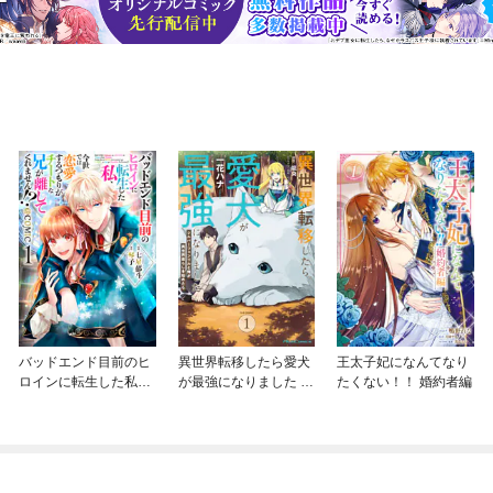
バッドエンド目前のヒ
異世界転移したら愛犬
王太子妃になんてなり
ロインに転生した私、
が最強になりました ～
たくない！！ 婚約者編
今世では恋愛するつも
シルバーフェンリルと
りがチートな兄が離し
俺が異世界暮らしを始
てくれません！？@C
めたら～ THE COMIC
OMIC