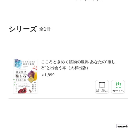
シリーズ
全1冊
こころときめく鉱物の世界 あなたの“推し
石”と出会う本（大和出版）
1,899
試し読み
カートへ