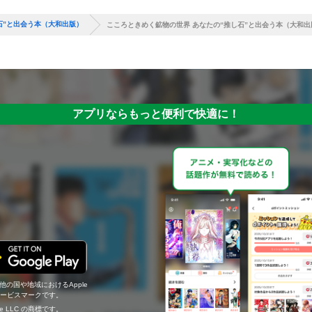
石”と出会う本（大和出版）
こころときめく鉱物の世界 あなたの“推し石”と出会う本（大和出
アプリならもっと便利で快適に！
の他の国や地域におけるApple
c.のサービスマークです。
ogle LLC の商標です。