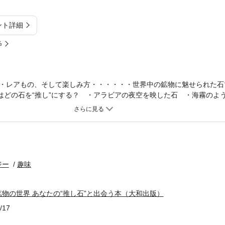
ント詳細
%
・レアもの、そして楽しみ方・・・・・・世界中の鉱物に魅せられた石
たはどの石を“推し”にする？ ・アラビアの夜空を映した石 ・海霧のよ
5分後の色 ・日本人が古くから愛した緑 ・光を閉じ込めたゼリー 
しさも個性も十石十色、だから“愛しさ”が止まらない—— ●色から探す 
惹かれる“推しカラー”を紹介 ●光から探す ブラックライトによって巡
 ●レア石から探す なかなか出会えない鉱物を紹介 ●結晶の形から探す
から探す 世界中の鉱山や鉱物の故郷を紹介 さらに、蛍石の八面体割り
しみ方も紹介 鉱物初心者から愛好家まで「スゴク好き」が広がる！
ジー
趣味
物の世界 あなたの“推し石”と出会う本（大和出版）
/17