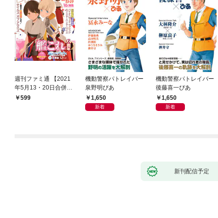
週刊ファミ通 【2021
機動警察パトレイバー
機動警察パトレイバー
年5月13・20日合併
泉野明ぴあ
後藤喜一ぴあ
号】
1,650
1,650
599
新着
新着
新刊配信予定