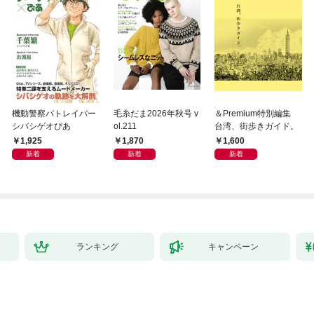
機動警察パトレイバー
毛糸だま2026年秋号 v
＆Premium特別編集
シバシゲオぴあ
ol.211
台湾、街歩きガイド。
1,925
1,870
1,600
新着
新着
新着
ランキング
キャンペーン