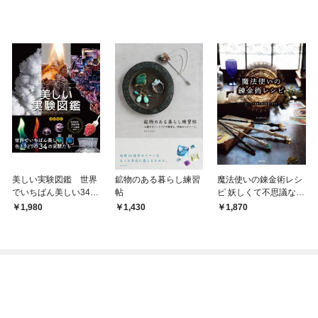
美しい実験図鑑 世界
鉱物のある暮らし練習
魔法使いの錬金術レシ
でいちばん美しい34の
帖
ピ 妖しくて不思議な魔
実験たち
法雑貨の作り方
1,980
1,430
1,870