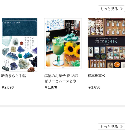
もっと見る
鉱物きらら手帖
鉱物のお菓子 夏 結晶
標本BOOK
ゼリーとムースと氷菓
子のレシピ
2,090
1,870
1,650
もっと見る