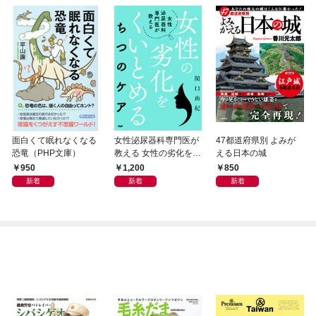
面白くて眠れなくなる
女性泌尿器科専門医が
47都道府県別 よみが
恐竜（PHP文庫）
教える 女性の劣化をく
える日本の城
いとめる ちつのケア
950
1,200
850
新着
新着
新着