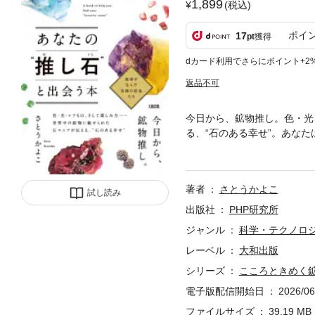
1,899
(税込)
ポイ
17
pt
獲得
dカード利用でさらにポイント+2
返品不可
今日から、鉱物推し。色・光
る、“石のある幸せ”。あな
みたいなピンク色 ・夕暮れ
れる光の砂時計 etc. 美
白、黒・茶色・・・・・・心
著者
さとうかよこ
きの世界“蛍光する石”を紹介
試し読み
議なフォルムを紹介 ●産地
出版社
PHP研究所
ーラッピングなど、毎日の楽
ジャンル
科学・テクノロ
レーベル
大和出版
シリーズ
こころときめく鉱
電子版配信開始日
2026/06
ファイルサイズ
39.19 MB