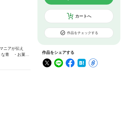
カートへ
作品をチェックする
マニアが伝え
作品をシェアする
うな青 ・お菓子
・透明な結晶に現
青、赤、紫、緑、
り合える、きらめ
 鉱物たちの不思
、研磨、ワイヤ