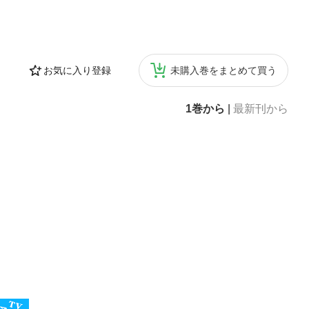
お気に入り登録
未購入巻をまとめて買う
1巻から
|
最新刊から