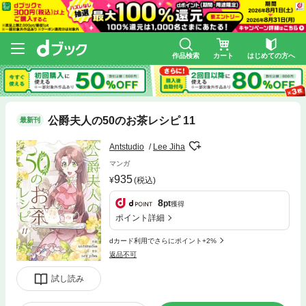
作品検索
カート
はじめての方へ
公爵夫人の50のお茶レシピ 11
最新刊
Antstudio
Lee Jiha
マンガ
935
(税込)
8
pt
獲得
ポイント詳細
dカード利用でさらにポイント+2%
返品不可
試し読み