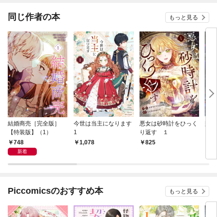
しました～
掴み取る～
同じ作者の本
もっと見る
結婚商売［完全版］
今世は当主になります
悪女は砂時計をひっく
財閥
【特装版】（1）
1
り返す １
ドを
748
1,078
825
9
新着
Piccomicsのおすすめ本
もっと見る