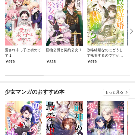
愛され末っ子は初めて
怪物公爵と契約公女 1
政略結婚なのにどうし
カラ
で 1
て執着するのですか？
もの
1
979
825
979
8
少女マンガのおすすめ本
もっと見る