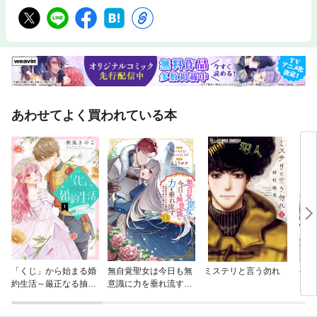
あわせてよく買われている本
「くじ」から始まる婚
無自覚聖女は今日も無
ミステリと言う勿れ
手札
約生活～厳正なる抽選
意識に力を垂れ流す
ア
の結果、笑わない次期
～公爵家の落ちこぼれ
公爵様の婚約者に当選
令嬢、嫁ぎ先で幸せを