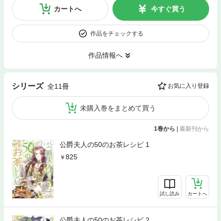
カートへ
今すぐ買う
作品をチェックする
作品情報へ
シリーズ
全11冊
お気に入り登録
未購入巻をまとめて買う
1巻から
|
最新刊から
公爵夫人の50のお茶レシピ 1
825
試し読み
カートへ
公爵夫人の50のお茶レシピ 2