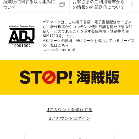
海賊版に関する取り組みに
お客さまのご利用端末から
ついて
の情報の外部送信について
ABJマークは、この電子書店・電子書籍配信サービス
が、著作権者からコンテンツ使用許諾を得た正規版配
信サービスであることを示す登録商標（登録番号 第
6091713号）です。
ABJマークの詳細、ABJマークを掲示しているサービス
の一覧はこちら
→
https://aebs.or.jp/
dアカウントを発行する
dアカウントログイン