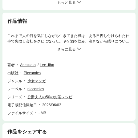
もっと見る
作品情報
これまで人の目を気にしながら生きてきた楓は、ある日押し付けられた仕
事で失敗し会社をクビになった。ヤケ酒を飲み、泣きながら眠りについた
楓が目を覚ますと、なんと公爵夫人になっていた。しかし、楓が転生した
公爵夫人は夫からも関心を持たれず、挙句の果てには使用人からもいじめ
られる始末。楓はそんな生活から少しの間だけでも逃れるため、唯一の楽
しみであるお茶を飲むことにした。お茶オタクが繰り広げる異世界転生ロ
著者
Antstudio
Lee Jiha
マンスが今始まる！
出版社
Piccomics
ジャンル
少女マンガ
レーベル
piccomics
シリーズ
公爵夫人の50のお茶レシピ
電子版配信開始日
2026/06/03
ファイルサイズ
- MB
作品をシェアする