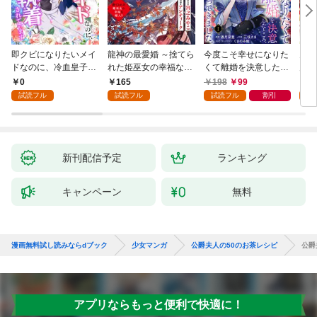
即クビになりたいメイ
龍神の最愛婚 ～捨てら
今度こそ幸せになりた
鬼条
ドなのに、冷血皇子に
れた姫巫女の幸福な嫁
くて離婚を決意したと
見初
執着されています第1
入り～: 1
ころ、無表情な旦那様
～１
0
165
198
99
1
話
が「愛してる」と言っ
試読フル
試読フル
試読フル
割引
試
てきました。1
新刊配信予定
ランキング
キャンペーン
無料
漫画無料試し読みならdブック
少女マンガ
公爵夫人の50のお茶レシピ
公爵
アプリならもっと便利で快適に！