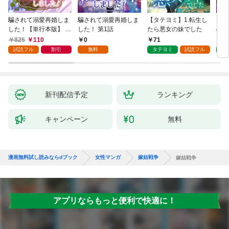
騙されて溺愛再婚しま
騙されて溺愛再婚しま
【タテヨミ】1.転生し
【タ
した！【単行本版】 1
した！ 第1話
たら悪女の妹でした
の私
巻
825
110
0
71
7
試読フル
割引
無料
タテヨミ
試読フル
タ
新刊配信予定
ランキング
キャンペーン
無料
漫画無料試し読みならdブック
女性マンガ
嫁姑戦争
嫁姑戦争
アプリならもっと便利で快適に！