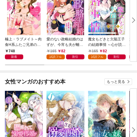
極上・ラブメイト～肉
愛のない政略結婚のは
魔女もどきと欠陥王子
婚約
食H系ふたご兄弟のお
ずが、今宵も夫が離し
の結婚事情 ～心が読め
やし
気にいり～
てくれません～無骨な
ちゃうので、あなたの
器用
748
165
82
165
82
1
将軍は最愛妻に滾る恋
本心なんてお見通しで
た【
新着
試読フル
割引
試読フル
割引
情を注ぐ～【単話売】
す～【単話売】 1話
1話
女性マンガのおすすめ本
もっと見る