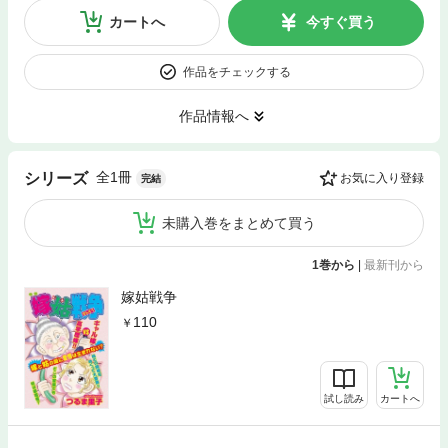
カートへ
今すぐ買う
作品をチェックする
作品情報へ
全1冊
シリーズ
お気に入り登録
完結
未購入巻をまとめて買う
1巻から
|
最新刊から
嫁姑戦争
110
試し読み
カートへ