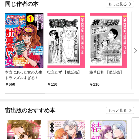
同じ作者の本
もっと見る
本当にあった女の人生
役立たず 【単話売】
路草日和 【単話売】
花咲
ドラマズルすぎる！計
算高い女 Vol.1
660
110
110
1
宙出版のおすすめ本
もっと見る