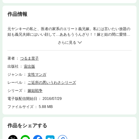
作品情報
元ヤンキーの私と、医者の家系のエリート義兄嫁。私には言いたい放題の
姑も義兄夫婦にはいい顔して…ああもううんざり！！嫁と姑の間に愛情は
生まれない！？
著者
つるま里子
出版社
宙出版
ジャンル
女性マンガ
レーベル
ご近所の悪いうわさシリーズ
シリーズ
嫁姑戦争
電子版配信開始日
2016/07/29
ファイルサイズ
5.88 MB
作品をシェアする