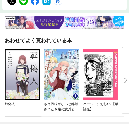
あわせてよく買われている本
葬偽人
もう興味がないと離婚
ゲーシニにお願い 【単
不運
された令嬢の意外と楽
話売】
しい新生活【単話】