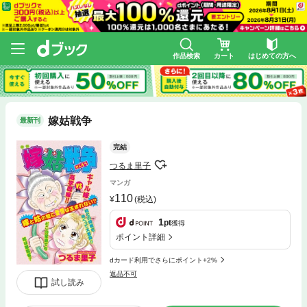
作品検索
カート
はじめての方へ
嫁姑戦争
最新刊
完結
つるま里子
マンガ
110
(税込)
1
pt
獲得
ポイント詳細
dカード利用でさらにポイント+2%
返品不可
試し読み