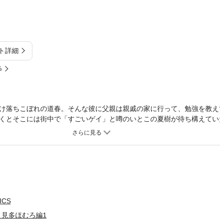
ト詳細
%
け落ちこぼれの道春。そんな彼に父親は親戚の家に行って、勉強を教え
くとそこには街中で「すごいゲイ」と噂のいとこの夏樹が待ち構えてい
で教えてやると言い出し……!?※本作品は『なつみちドライブ』(見多ほ
際は予めご了承ください。
ICS
ction 見多ほむろ編1