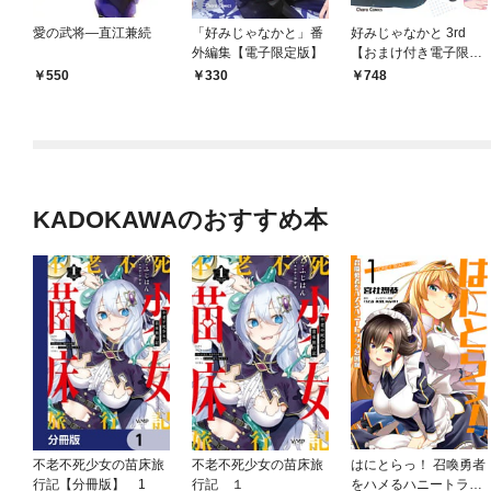
愛の武将―直江兼続
「好みじゃなかと」番
好みじゃなかと 3rd
外編集【電子限定版】
【おまけ付き電子限定
版】
550
330
748
KADOKAWAのおすすめ本
不老不死少女の苗床旅
不老不死少女の苗床旅
はにとらっ！ 召喚勇者
行記【分冊版】 1
行記 １
をハメるハニートラッ