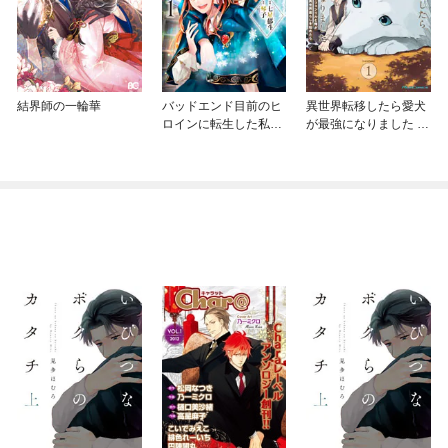
結界師の一輪華
バッドエンド目前のヒ
異世界転移したら愛犬
ロインに転生した私、
が最強になりました ～
今世では恋愛するつも
シルバーフェンリルと
りがチートな兄が離し
俺が異世界暮らしを始
てくれません！？@C
めたら～ THE COMIC
OMIC