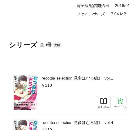
電子版配信開始日
2016/01
ファイルサイズ
7.04 MB
シリーズ
全6冊
完結
recottia selection 見多ほむろ編1 vol.1
110
試し読み
カートへ
recottia selection 見多ほむろ編1 vol.4
110