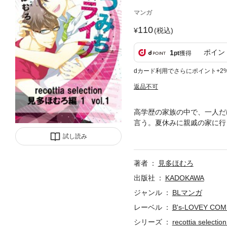
マンガ
110
(税込)
ポイン
1
pt
獲得
dカード利用でさらにポイント+2
返品不可
高学歴の家族の中で、一人だ
言う。夏休みに親戚の家に行
勉強だけでなく、夜の遊びま
試し読み
たバージョンです。ご購入の
著者
見多ほむろ
出版社
KADOKAWA
ジャンル
BLマンガ
レーベル
B's-LOVEY COM
シリーズ
recottia sele