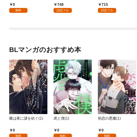
プ包囲網 1
0
748
715
無料
試読フル
試読フル
BLマンガのおすすめ本
蝶は夜に謎を紡ぐ(1)
虎と僕(1)
初恋の悪魔(1)
0
0
0
無料
無料
無料