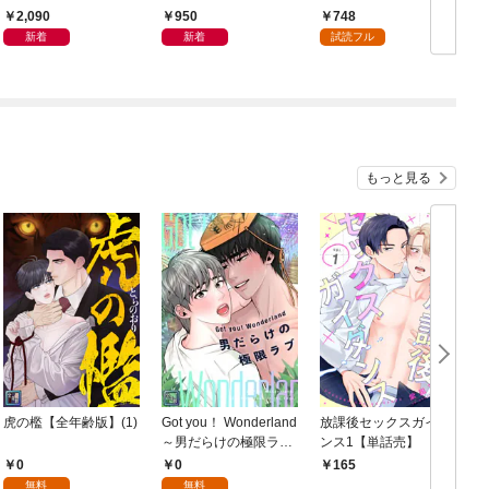
ぎて逃げ出したい(私た
2,090
950
748
ち犬猿の仲でしたよ
新着
新着
試読フル
ね！？) 1
もっと見る
虎の檻【全年齢版】(1)
Got you！ Wonderland
放課後セックスガイダ
～男だらけの極限ラブ
ンス1【単話売】
～【全年齢版】(1)
0
0
165
無料
無料