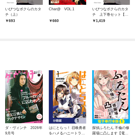
いびつなボクらのカタ
Char@ VOL.1
いびつなボクらのカタ
チ（上）
チ 上下巻セット【お
まけ付き電子限定版】
693
660
1,419
ダ・ヴィンチ 2026年
はにとらっ！ 召喚勇者
探偵ふろたん 不倫の修
9月号
をハメるハニートラッ
羅場に凸します【電子