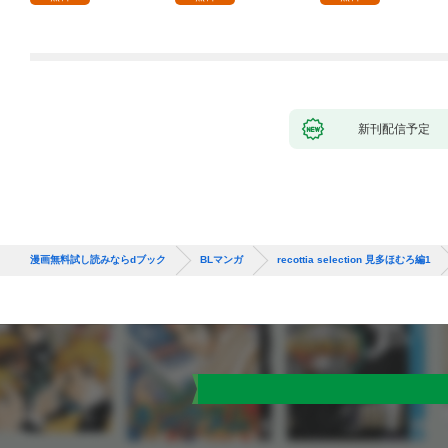
新刊配信予定
漫画無料試し読みならdブック
BLマンガ
recottia selection 見多ほむろ編1