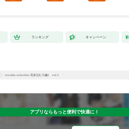
ランキング
キャンペーン
recottia selection 見多ほむろ編1 vol.1
アプリならもっと便利で快適に！