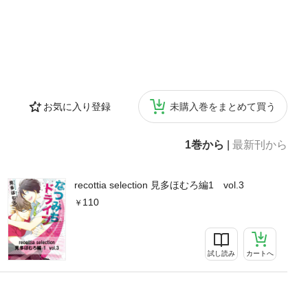
お気に入り登録
未購入巻をまとめて買う
1巻から
|
最新刊から
recottia selection 見多ほむろ編1 vol.3
110
試し読み
カートへ