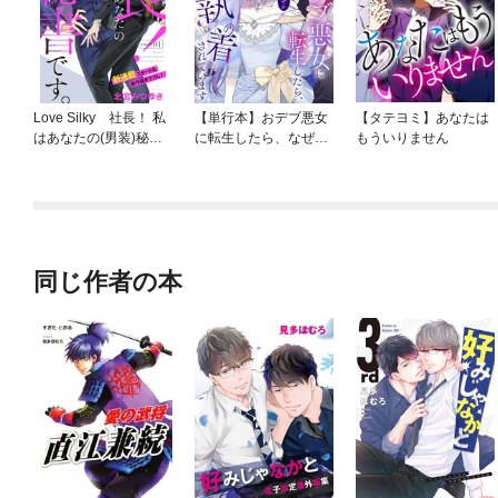
Love Silky 社長！ 私
【単行本】おデブ悪女
【タテヨミ】あなたは
はあなたの(男装)秘書
に転生したら、なぜか
もういりません
です。
ラスボス王子様に執着
されています
同じ作者の本