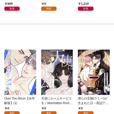
プ包囲網【分冊版】
単行本版】1
999
0
1,210
1
新着
無料
新着
Over The Moon【全年
天使にルームサービス
僕らの宝物(ラミー)が
齢版】(1)
を～Manhattan Roma
生まれた日～底辺アイ
nce【全年齢版】(1)
ドルの僕を、また愛し
0
0
0
てくれますか？(1)
無料
無料
無料