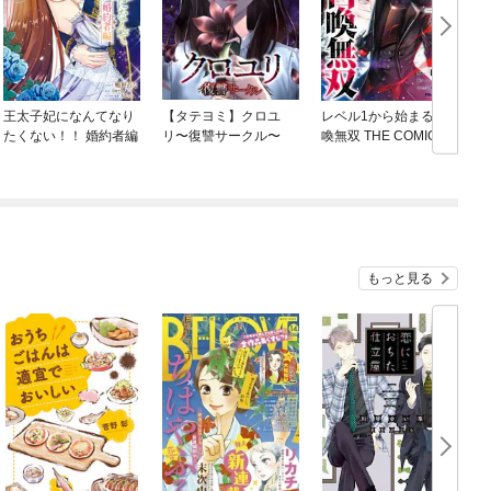
王太子妃になんてなり
【タテヨミ】クロユ
レベル1から始まる召
たくない！！ 婚約者編
リ〜復讐サークル〜
喚無双 THE COMIC
もっと見る