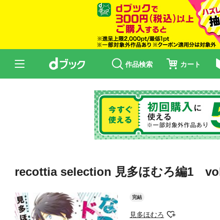
作品検索
カート
recottia selection 見多ほむろ編1 vol
完結
見多ほむろ