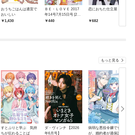
おうちごはんは適宜で
ＢＥ・ＬＯＶＥ 2017
恋におちた仕立屋
おいしい
年14号7月15日号 [201
7年6月30日発売]
1,430
440
682
もっと見る
すとぷりと学ぶ 気持
ダ・ヴィンチ 【2026
病弱な悪役令嬢です
ちが伝わることば
年6月号】
が、婚約者が過保護す