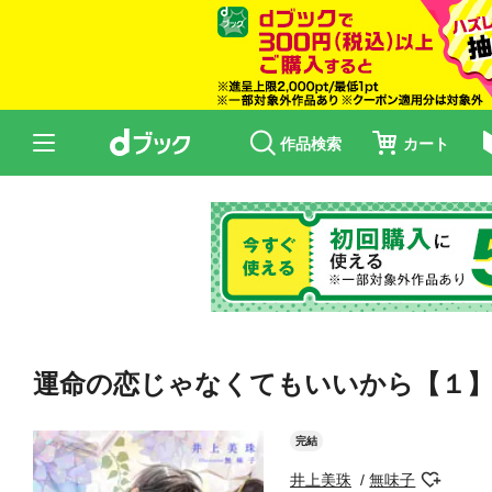
作品検索
カート
運命の恋じゃなくてもいいから【１
完結
井上美珠
無味子