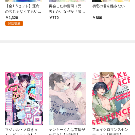
【全1-6セット】運命
再会した御曹司（元
初恋の君を離さない
の恋じゃなくてもいい
夫）が、なぜか「諦め
から【イラスト付】
きれない」とぐいぐい
1,320
770
880
迫ってくる件について
試読増量
マジカル・メロきゅ
ヤンキーくんは首輪が
フェイクロマンスセン