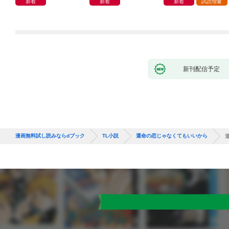
新着
新着
新着
試読増量
とろに手なずけられて
ます
新刊配信予定
漫画無料試し読みならdブック
TL小説
運命の恋じゃなくてもいいから