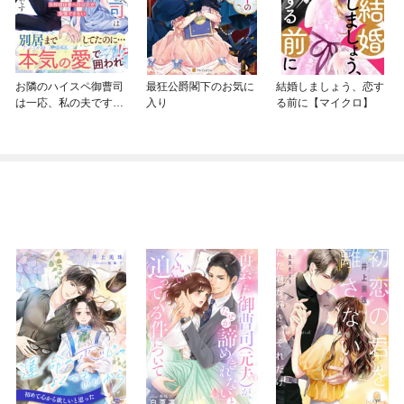
お隣のハイスペ御曹司
最狂公爵閣下のお気に
結婚しましょう、恋す
は一応、私の夫です～
入り
る前に【マイクロ】
ビジネス婚のはずが旦
那様は妻への溺愛が我
慢できない～【SS付
き】