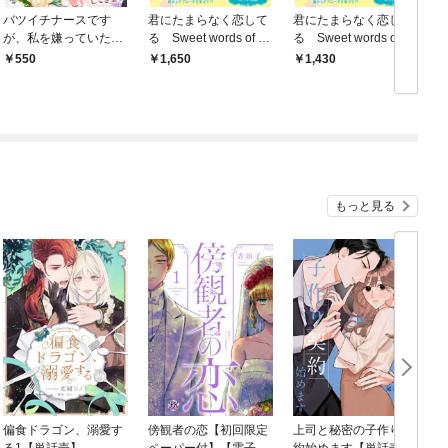
バツイチナースです
君にたまらなく恋して
君にたまらなく恋して
が、私を嫌っていた救
る Sweet words of lo
る Sweet words of lo
急医がなぜか溺愛して
ve【イラスト付】【電
ve【イラスト付】
550
1,650
1,430
きます
子限定描き下ろしイラ
スト＆著者直筆コメン
ト入り】
もっと見る
偏食ドラゴン、溺愛す
傍観者の恋【初回限定
上司と秘密の子作り契