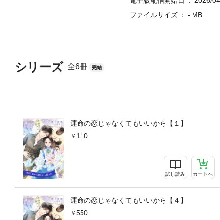
電子版配信開始日
2026/04
ファイルサイズ
- MB
シリーズ
全6冊
完結
運命の恋じゃなくてもいいから【１】
110
試し読み
カートへ
運命の恋じゃなくてもいいから【４】
550