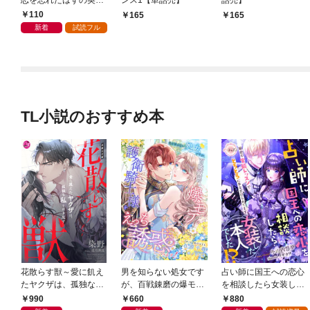
恋を忘れたはずの英雄
ンス1【単話売】
話売】
騎士から一途に愛され
110
165
165
る【１】
新着
試読フル
TL小説のおすすめ本
花散らす獣～愛に飢え
男を知らない処女です
占い師に国王への恋心
たヤクザは、孤独な私
が、百戦錬磨の爆モテ
を相談したら女装した
をかき乱す～
護衛騎士様をえっちに
本人でした！？ 秘密
990
660
880
誘惑してみます！
の官能レッスンでとろ