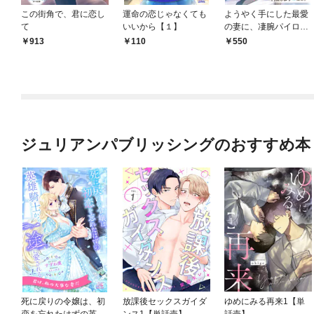
この街角で、君に恋し
運命の恋じゃなくても
ようやく手にした最愛
て
いいから【１】
の妻に、凄腕パイロッ
トは揺るがぬ熱情を貫
913
110
550
く
ジュリアンパブリッシングのおすすめ本
死に戻りの令嬢は、初
放課後セックスガイダ
ゆめにみる再来1【単