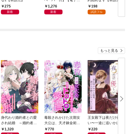
る1【単話売】
ペーパー付】【電子限
約始めます【単話売】
【
定特典付】 1～2巻セ
(1)
275
1,276
198
ット
新着
新着
試読フル
もっと見る
身代わり婚約者との愛
毒殺されかけた次期女
王女殿下は夜だけ優し
され結婚 ～婚約者の
大公は、天才錬金術師
い〜一途に追いかけた
代役で来た彼に甘い愛
の妙薬で一晩中トロト
結果、遊び人が騎士に
1,320
770
220
を注がれています～
ロに愛撫されています
なっていた件〜