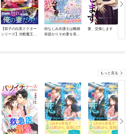
【双子の白黒ドクター
幼なじみ弁護士は離婚
妻、交換します
シリーズ】冷酷魔王な
前提かりそめ妻を長年
法医学ドクターは政略
の片想いで愛し抜く
妻を悪辣なまでに溺愛
する【SS付き】
もっと見る