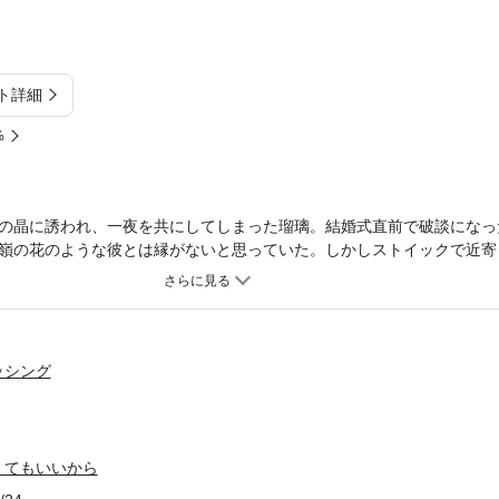
ト詳細
%
の晶に誘われ、一夜を共にしてしまった瑠璃。結婚式直前で破談になっ
嶺の花のような彼とは縁がないと思っていた。しかしストイックで近寄
る情熱的な姿に心引かれていく。激しく求められ欲望のまま快感を何度
った日常に突如訪れたドラマチック運命愛！※全1～6話のお得なセット
認ください。
ッシング
くてもいいから