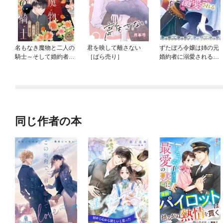
名もなき魔物と二人の
君を映して離さない
ずたぼろ令嬢は姉の元
騎士～そして婚約者は
［ばら売り］
婚約者に溺愛される
困惑する～【マイク
（ノベル）
ロ】
同じ作者の本