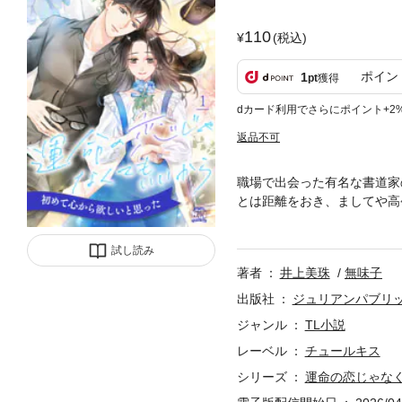
110
(税込)
ポイン
1
pt
獲得
dカード利用でさらにポイント+2
返品不可
職場で出会った有名な書道家
とは距離をおき、ましてや高
を持つ彼が、瑠璃だけに見せ
は深まっていき……。平凡だ
試し読み
おります。是非そちらもご確
著者
井上美珠
無味子
出版社
ジュリアンパブリ
ジャンル
TL小説
レーベル
チュールキス
シリーズ
運命の恋じゃな