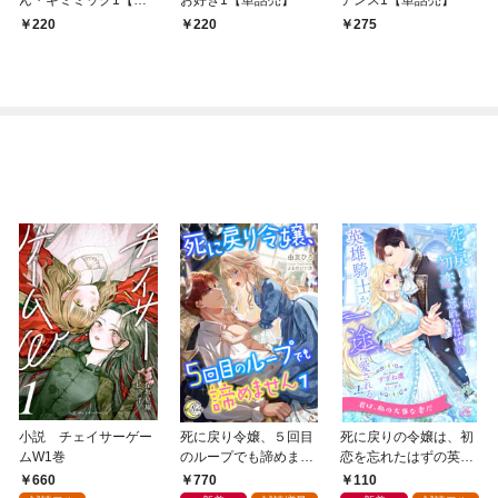
ん・ギミミック1【単
お好き1【単話売】
テンス1【単話売】
話売】
220
220
275
小説 チェイサーゲー
死に戻り令嬢、５回目
死に戻りの令嬢は、初
ムW1巻
のループでも諦めませ
恋を忘れたはずの英雄
ん１
騎士から一途に愛され
660
770
110
る【１】