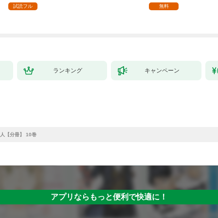
ます【単話】（１）
試読フル
無料
ランキング
キャンペーン
人【分冊】 10巻
アプリならもっと便利で快適に！