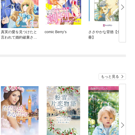
真実の愛を見つけたと
comic Berry’s
ささやかな背徳【分
言われて婚約破棄され
冊】
たので、復縁を迫られ
ても今さらもう遅いで
す！（コミック） 分冊
版
もっと見る