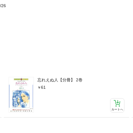
/26
忘れえぬ人【分冊】 2巻
61
カートへ