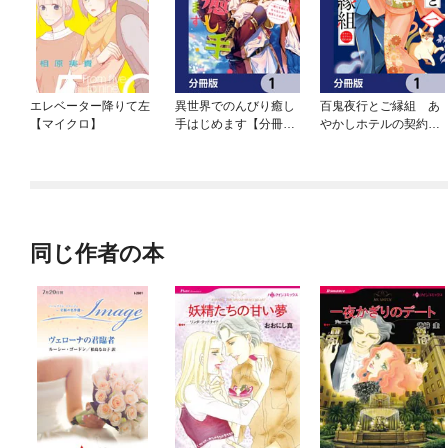
エレベーター降りて左
異世界でのんびり癒し
百鬼夜行とご縁組 あ
【マイクロ】
手はじめます【分冊
やかしホテルの契約夫
版】
婦【分冊版】
同じ作者の本