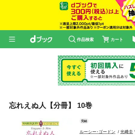
作品検索
カート
忘れえぬ人【分冊】 10巻
完結
ルーシー･ゴードン
光﨑圭