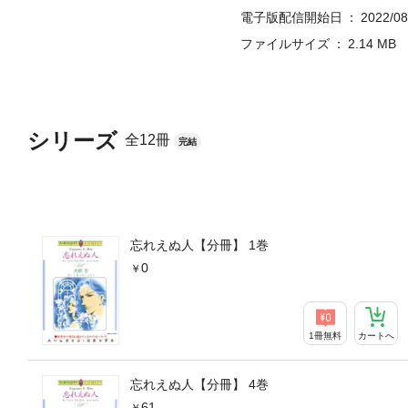
電子版配信開始日
2022/08
ファイルサイズ
2.14 MB
シリーズ
全12冊
完結
忘れえぬ人【分冊】 1巻
0
1冊無料
カートへ
忘れえぬ人【分冊】 4巻
61