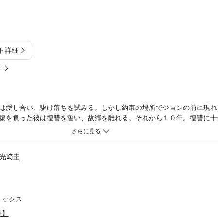
ト詳細
%
は愛し合い、駆け落ちを試みる。しかし約束の場所でジョンの前に現れ
傷を負った彼は復讐を誓い、故郷を離れる。それから１０年。復讐に十
と再会して悟るのだった。今も彼女を愛していると――。
光﨑圭
ミックス
冊】