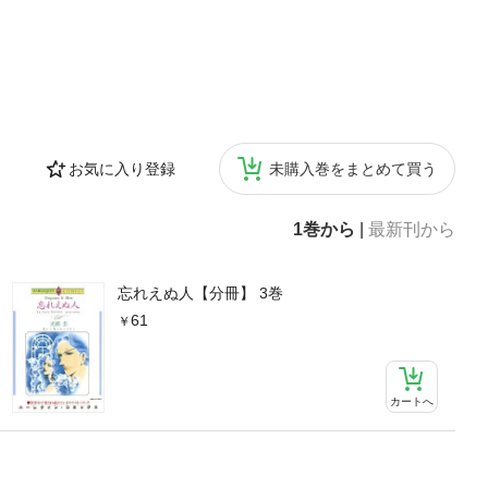
お気に入り登録
未購入巻をまとめて買う
1巻から
|
最新刊から
忘れえぬ人【分冊】 3巻
61
カートへ