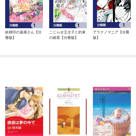
妖精印の薬屋さん【分
こじらせ王太子と約束
アラクノマニア【分冊
冊版】
の姫君【分冊版】
版】