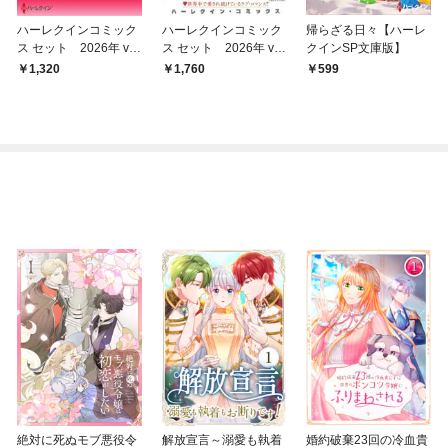
ハーレクインコミック
ハーレクインコミック
帰らざる日々【ハーレ
ス セット 2026年 vo
ス セット 2026年 vo
クインSP文庫版】
l.847
l.910
1,320
1,760
599
絶対に死ぬモブ悪役令
解放宣言～溺愛も執着
婚約破棄23回の冷血貴