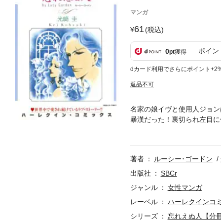
マンガ
61
(税込)
ポイン
0
pt
獲得
dカード利用でさらにポイント+2
返品不可
名家の娘イヴと使用人ジョン
暴漢だった！裏切られ左目に
手にした彼は、成熟したイヴ
著者
ルーシー･ゴードン
出版社
SBCr
ジャンル
女性マンガ
レーベル
ハーレクインコ
シリーズ
忘れえぬ人【分