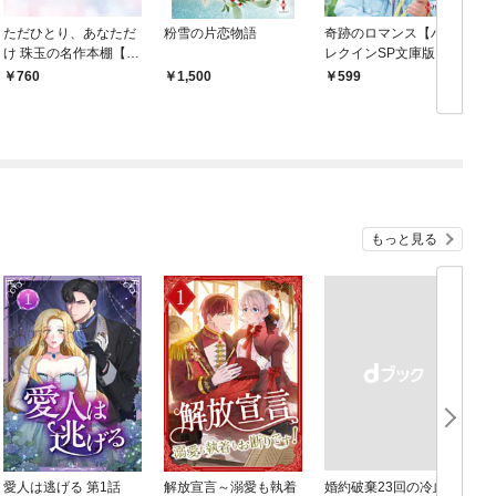
ただひとり、あなただ
粉雪の片恋物語
奇跡のロマンス【ハー
け 珠玉の名作本棚【ハ
レクインSP文庫版】
ーレクイン文庫版】
760
1,500
599
もっと見る
愛人は逃げる 第1話
解放宣言～溺愛も執着
婚約破棄23回の冷血貴