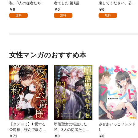
私、3人の従者たちに
者でした 第1話
束してください、公爵
抱かれて困ってます 第
様 1話
0
0
0
1話
無料
無料
無料
女性マンガのおすすめ本
【タテヨミ】1.愛する
堕落聖女に転生した
みせあいっこフレンド
公爵様、謹んで殺させ
私、3人の従者たちに
1
ていただきます！
抱かれて困ってます 第
71
0
0