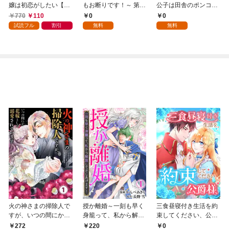
嬢は初恋がしたい【単
もお断りです！～ 第1
公子は田舎のポンコツ
行本版】 1巻
話
令嬢にふりまわされる
770
110
0
0
1話
試読フル
割引
無料
無料
火の神さまの掃除人で
授か離婚～一刻も早く
三食昼寝付き生活を約
すが、いつの間にか花
身籠って、私から解放
束してください、公爵
嫁として溺愛されてい
してさしあげます！1
様 1話
272
0
220