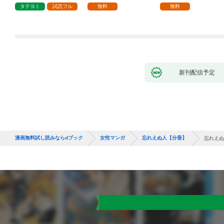
1話
タテヨミ
試読フル
無料
無料
新刊配信予定
漫画無料試し読みならdブック
女性マンガ
忘れえぬ人【分冊】
忘れえぬ