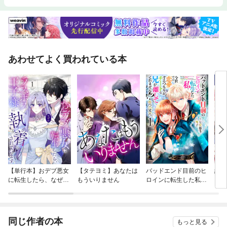
あわせてよく買われている本
【単行本】おデブ悪女
【タテヨミ】あなたは
バッドエンド目前のヒ
結界
に転生したら、なぜか
もういりません
ロインに転生した私、
ラスボス王子様に執着
今世では恋愛するつも
されています
りがチートな兄が離し
てくれません！？@C
OMIC
同じ作者の本
もっと見る