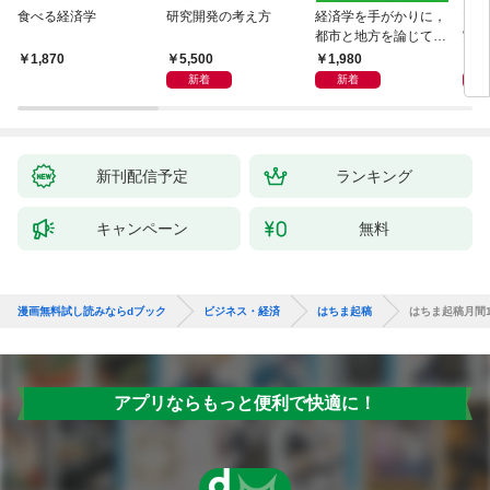
食べる経済学
研究開発の考え方
経済学を手がかりに，
マン
都市と地方を論じてみ
実 
よう
化」
5,500
1,980
1,
1,870
新着
新着
新刊配信予定
ランキング
キャンペーン
無料
漫画無料試し読みならdブック
ビジネス・経済
はちま起稿
はちま起稿月間
アプリならもっと便利で快適に！