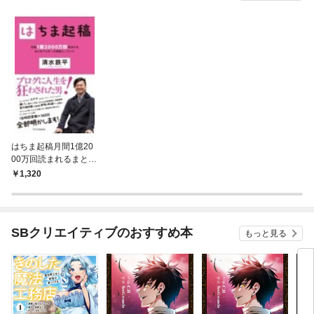
はちま起稿月間1億20
00万回読まれるまとめ
ブロガーの素顔とノウ
1,320
ハウ
SBクリエイティブのおすすめ本
もっと見る