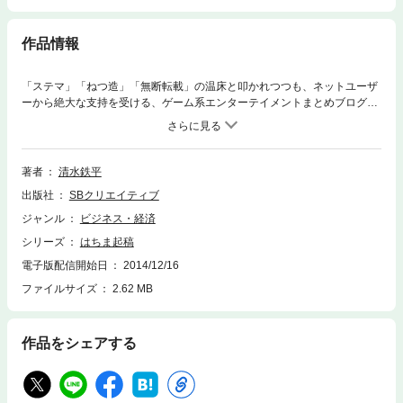
作品情報
「ステマ」「ねつ造」「無断転載」の温床と叩かれつつも、ネットユーザ
ーから絶大な支持を受ける、ゲーム系エンターテイメントまとめブログ
「はちま起稿」が初の書籍化。 炎上騒動のどさくさで個人情報と卒業写真
がネットに晒され、良くも悪くもまとめブログ界の“顔”となった元管理
人・清水鉄平が、はちま起稿に青春のすべてを捧げた半生を語るととも
に、月間１億2000万PVものアクセス数を稼ぎだすノウハウを公開。 さら
著者
清水鉄平
に、個人情報流出やステマ騒動、２ちゃんねる転載禁止といった数々のト
出版社
SBクリエイティブ
ラブルの舞台裏と真相について、はじめて明かします。 2014年３月に２
ちゃんねる主要板が転載禁止になったことで、今後の動向がますます注目
ジャンル
ビジネス・経済
されているまとめブログ。その実像を知るために絶好の一冊です。
シリーズ
はちま起稿
電子版配信開始日
2014/12/16
ファイルサイズ
2.62 MB
作品をシェアする