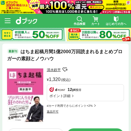
作品検索
カート
はじめての方へ
はちま起稿月間1億2000万回読まれるまとめブロ
最新刊
ガーの素顔とノウハウ
清水鉄平
1,320
(税込)
12
pt
獲得
ポイント詳細
dカード利用でさらにポイント+2%
返品不可