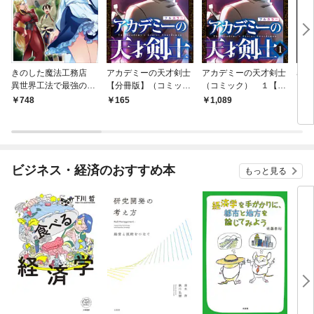
きのした魔法工務店
アカデミーの天才剣士
アカデミーの天才剣士
暴君
異世界工法で最強の家
【分冊版】（コミッ
（コミック） １【フ
【分
づくりを（コミック）
ク） １話【フルカラ
ルカラー】
ク）
748
165
1,089
1
１
ー】
ー】
ビジネス・経済のおすすめ本
もっと見る