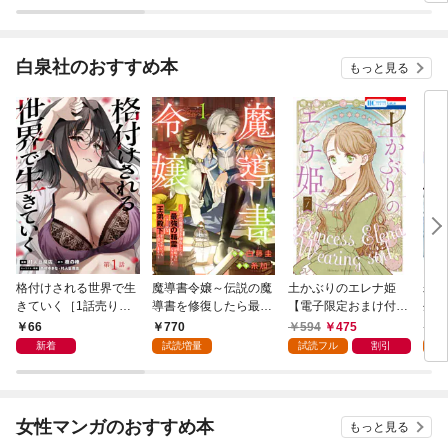
白泉社のおすすめ本
もっと見る
格付けされる世界で生
魔導書令嬢～伝説の魔
土かぶりのエレナ姫
寿々
きていく［1話売り］
導書を修復したら最強
【電子限定おまけ付
生活
第1話
の精霊が味方になりま
き】 1巻
66
770
594
475
7
した（クールな王弟殿
新着
試読増量
試読フル
割引
試
下がなぜかいつもそば
にいます）～【おまけ
描き下ろし付き】 1
巻
女性マンガのおすすめ本
もっと見る