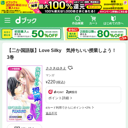
作品検索
カート
はじめての方へ
【二か国語版】Love Silky 気持ちいい授業しよう！
3巻
ささきゆきえ
マンガ
220
(税込)
2
pt
獲得
ポイント詳細
dカード利用でさらにポイント+2%
返品不可