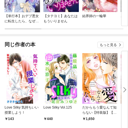
【単行本】おデブ悪女
【タテヨミ】あなたは
結界師の一輪華
バッ
に転生したら、なぜか
もういりません
ロイ
ラスボス王子様に執着
今世
されています
りが
てく
OMI
同じ作者の本
もっと見る
Love Silky 気持ちいい
Love Silky Vol.125
だからもう愛なんて知
だか
授業しよう！
らない【特装版】【特
らな
典ペーパー付】（１）
（１
143
440
1,650
7