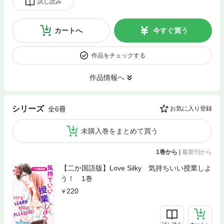
試し読み
カートへ
今すぐ買う
作品をチェックする
作品情報へ
シリーズ
全6冊
お気に入り登録
未購入巻をまとめて買う
1巻から
|
最新刊から
【二か国語版】Love Silky 気持ちいい授業しよ
う！ 1巻
220