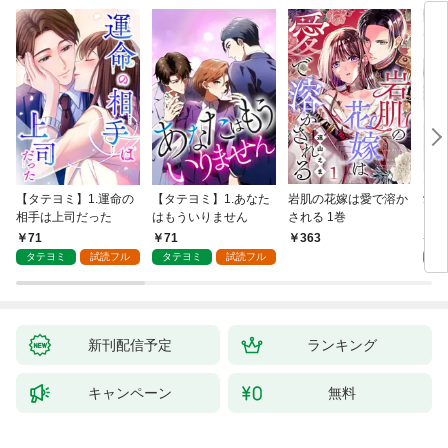
【タテヨミ】1.運命の
【タテヨミ】1.あなた
岩肌の花嫁は愛で溶か
愛し
相手は上司だった
はもういりません
される 1巻
い 
71
71
1
363
タテヨミ
試読フル
タテヨミ
試読フル
試
新刊配信予定
ランキング
キャンペーン
無料