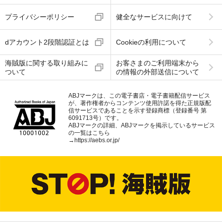
プライバシーポリシー
健全なサービスに向けて
dアカウント2段階認証とは
Cookieの利用について
海賊版に関する取り組みに
お客さまのご利用端末から
ついて
の情報の外部送信について
ABJマークは、この電子書店・電子書籍配信サービス
が、著作権者からコンテンツ使用許諾を得た正規版配
信サービスであることを示す登録商標（登録番号 第
6091713号）です。
ABJマークの詳細、ABJマークを掲示しているサービス
の一覧はこちら
→
https://aebs.or.jp/