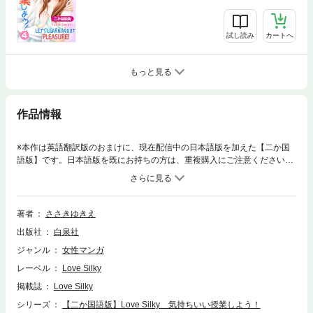
試し読み
カートへ
もっと見る
作品情報
※本作は英語翻訳版のおまけに、現在配信中の日本語版を加えた【二か国
語版】です。日本語版を既にお持ちの方は、重複購入にご注意ください。
It's almost Hina's birthday. She's so happy with her beloved Mr.Aoki that
she's asked him to buy them matching rings! But he refuses! Hina doubts
he understands how she really feels. So, she decides to test his love for h
er... もうすぐ私の誕生日。ずっと大好きだった先生とラブラブになれた
著者
ささきゆきえ
だけでもハッピーなのに、ペアリングを買ってもらえるなんて更に幸せ
出版社
白泉社
～、と思っていたら！ 先生がまさかの拒否…。もういい！先生は私の気
持ちが全然わかってない！と部屋を飛び出したら、先生からまさかの…？
ジャンル
女性マンガ
超人気ラブコメ。(この作品の日本語版はウェブ・マガジン：Love Silky
レーベル
Love Silky
Vol.37に収録されています。重複購入にご注意ください。)
掲載誌
Love Silky
シリーズ
【二か国語版】Love Silky 気持ちいい授業しよう！