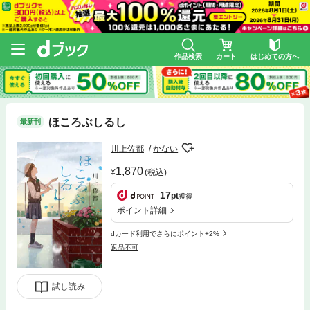
作品検索
カート
はじめての方へ
ほころぶしるし
最新刊
川上佐都
かない
1,870
(税込)
17
pt
獲得
ポイント詳細
dカード利用でさらにポイント+2%
返品不可
試し読み