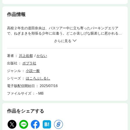
作品情報
高校２年生の道田奈央は、バスツアー中に立ち寄ったパーキングエリア
で、ねぎまきを頬張る少年に出逢う。どこか哀しげな眼差しに惹かれる
も、名前をきくことすらできずに別れてしまった。その数日後、学校帰り
の図書館で偶然再会を果たす。少年は磐田陸と名乗った。奈央は陸と会う
機会を重ね、順調に距離を縮めていく。しかしある日、幼なじみで親友の
千恵里に彼の写真を見せると、驚くべきことを告げられ――。
著者
川上佐都
かない
出版社
ポプラ社
ジャンル
小説一般
シリーズ
ほころぶしるし
電子版配信開始日
2025/07/16
ファイルサイズ
- MB
作品をシェアする