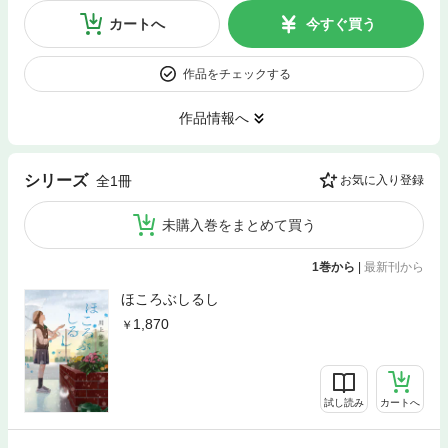
カートへ
今すぐ買う
作品をチェックする
作品情報へ
シリーズ
全1冊
お気に入り登録
未購入巻をまとめて買う
1巻から
|
最新刊から
ほころぶしるし
1,870
試し読み
カートへ