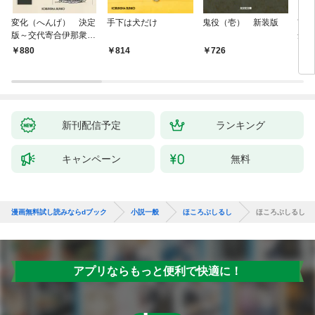
変化（へんげ） 決定
手下は犬だけ
鬼役（壱） 新装版
南町
版～交代寄合伊那衆異
舟の
聞（1）～
880
814
726
9
新刊配信予定
ランキング
キャンペーン
無料
漫画無料試し読みならdブック
小説一般
ほころぶしるし
ほころぶしるし
アプリならもっと便利で快適に！