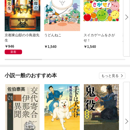
京都東山邸の小鳥遊先
うどんねこ
スイカゲームをさが
本所
生
せ！
工く
りの
946
1,540
1,540
9
新着
小説一般のおすすめ本
もっと見る