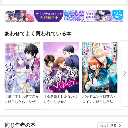
あわせてよく買われている本
【単行本】おデブ悪女
【タテヨミ】あなたは
バッドエンド目前のヒ
結界
に転生したら、なぜか
もういりません
ロインに転生した私、
ラスボス王子様に執着
今世では恋愛するつも
されています
りがチートな兄が離し
てくれません！？@C
OMIC
同じ作者の本
もっと見る