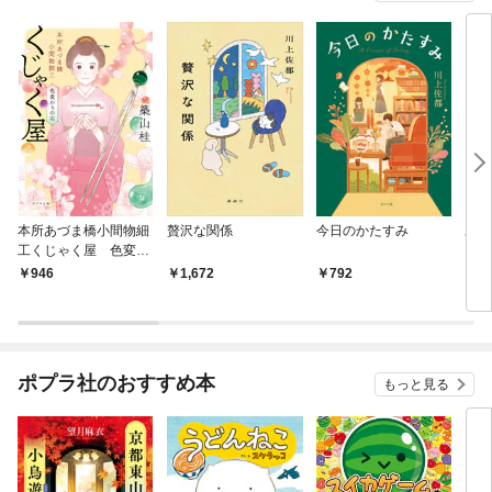
本所あづま橋小間物細
贅沢な関係
今日のかたすみ
あた
工くじゃく屋 色変わ
くな
りの石
付】
946
1,672
792
1,
ポプラ社のおすすめ本
もっと見る